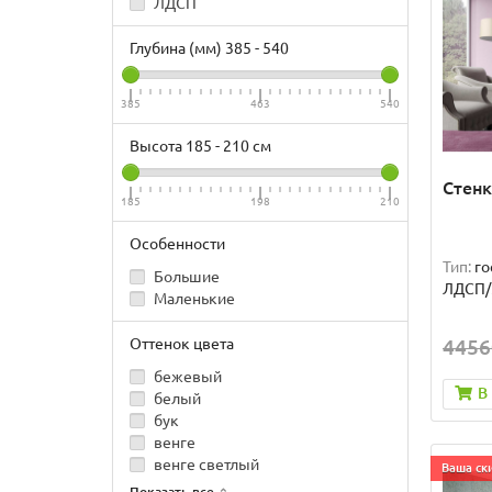
ЛДСП
Глубина (мм)
385
-
540
385
463
540
Высота
185
-
210
см
Стенк
185
198
210
Особенности
Тип:
го
Большие
ЛДСП
Маленькие
Оттенок цвета
4456
бежевый
В
белый
бук
венге
венге светлый
Ваша ски
Показать все