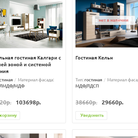
нет в наличии
ьная гостиная Калгари с
Гостиная Кельн
ей зоной и системой
ения
стиная
Материал фасада:
Тип:
гостиная
Материал фаса
/ЛМДФ/МДФ
МДФ/ЛДСП
20р.
103698р.
38660р.
29660р.
 корзину
Уведомить