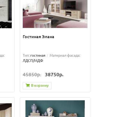
Гостиная Элана
да:
Тип:
гостиная
Материал фасада:
ЛДСП/МДФ
45850р.
38750р.
В корзину