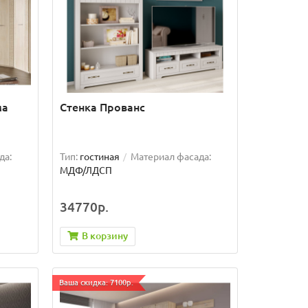
ма
Стенка Прованс
да:
Тип:
гостиная
Материал фасада:
МДФ/ЛДСП
34770р.
В корзину
Ваша скидка: 7100р.