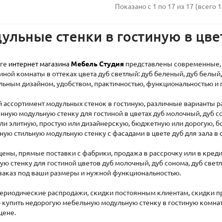
Показано с 1 по 17 из 17 (всего 1
ульные стенки в гостиную в цве
оге
интернет магазина
Мебель Студия
представлены современные, 
иной комнаты в оттеках цвета дуб светлый: дуб беленый, дуб белый
льным дизайном, удобством, практичностью, функциональностью и
 ассортимент модульных стенок в гостиную, различные варианты р
нную модульную стенку для гостиной в цветах дуб молочный, дуб со
или элитную, простую или дизайнерскую, бюджетную или дорогую,
ную стильную модульную стенку с фасадами в цвете дуб для зала в
цены, прямые поставки с фабрики, продажа в рассрочку или в креди
ю стенку для гостиной цветов дуб молочный, дуб сонома, дуб светл
а заказ под ваши размеры и нужной функциональностью.
периодические распродажи, скидки постоянным клиентам, скидки пр
 купить недорогую мебельную модульную стенку в гостиную комнату
цене.