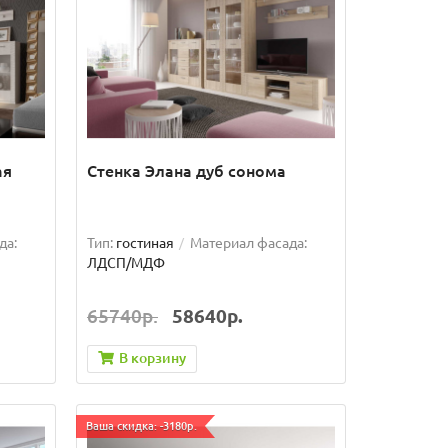
ая
Стенка Элана дуб сонома
да:
Тип:
гостиная
Материал фасада:
ЛДСП/МДФ
65740р.
58640р.
В корзину
Ваша скидка: -3180р.