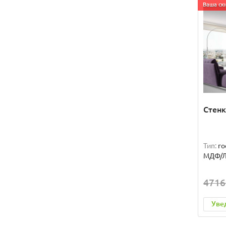
Ваша ски
Стенк
Тип:
го
МДФ/
4716
Уве