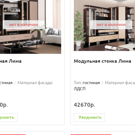
нет в наличии
нет в наличии
ная Лима
Модульная стенка Лима
стиная
Материал фасада:
Тип:
гостиная
Материал фаса
ЛДСП
0р.
42670р.
домить
Уведомить