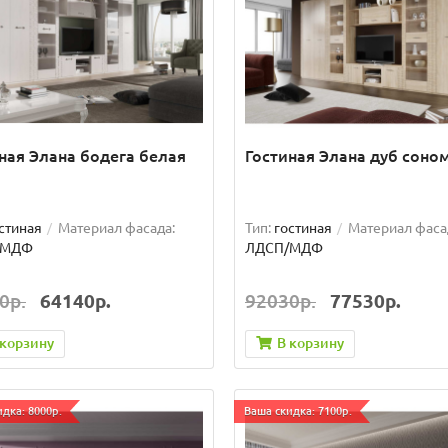
ная Элана бодега белая
Гостиная Элана дуб соно
стиная
Материал фасада:
Тип:
гостиная
Материал фаса
/МДФ
ЛДСП/МДФ
0р.
64140р.
92030р.
77530р.
 корзину
В корзину
дка: 8000р.
Ваша скидка: 7100р.