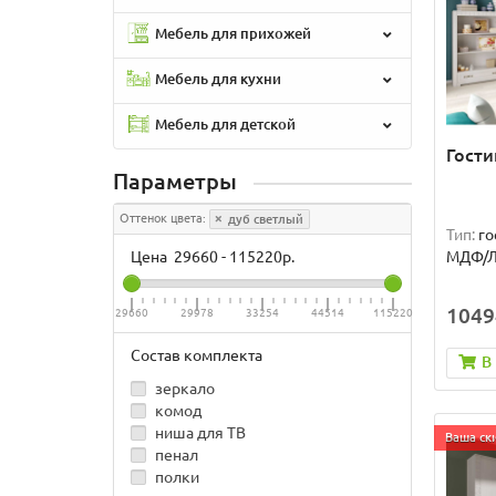
Мебель для прихожей
Мебель для кухни
Мебель для детской
Гости
Параметры
Оттенок цвета:
дуб светлый
Тип:
го
Цена
29660
-
115220
р.
МДФ/
1049
29660
29978
33254
44514
115220
Состав комплекта
В
зеркало
комод
ниша для ТВ
Ваша ски
пенал
полки