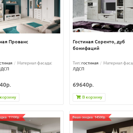
ная Прованс
Гостиная Соренто, дуб
бонифаций
стиная
Материал фасада:
Тип:
гостиная
Материал фаса
ЛДСП
ЛДСП
40р.
69640р.
 корзину
В корзину
дка: 11100р.
Ваша скидка: 14500р.