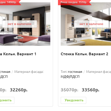
дка: 14900р.
Ваша скидка: 1510р.
нет в наличии
нет в наличии
а Кельн. Вариант 1
Стенка Кельн. Вариант 2
стиная
Материал фасада:
Тип:
гостиная
Материал фаса
ЛДСП
МДФ/ЛДСП
0р.
32260р.
35070р.
33560р.
домить
Уведомить