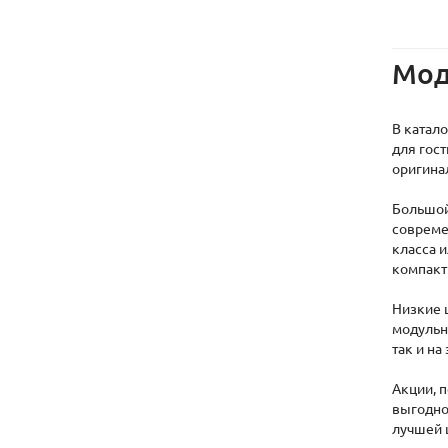
Мод
В катал
для гост
оригина
Большой
совреме
класса 
компакт
Низкие 
модульну
так и н
Акции, 
выгодно
лучшей 