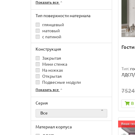
Показать все
Тип поверхности материала
глянцевый
матовый
с патиной
Гости
Конструкция
Закрытая
Мини стенка
Тип:
го
На ножках
ЛДСП
Открытая
Подвесные модули
7524
Показать все
Серия
В
Все
Ваша ски
Материал корпуса