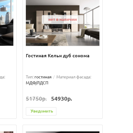
нет в наличии
Гостиная Кельн дуб сонома
да:
Тип:
гостиная
Материал фасада:
МДФ/ЛДСП
51750р.
54930р.
Уведомить