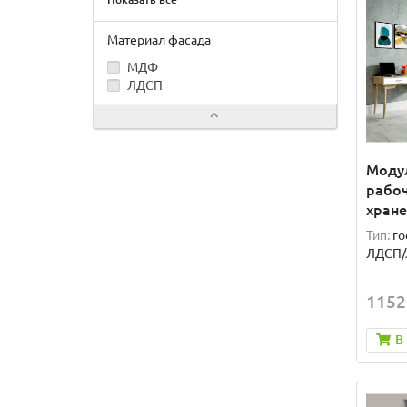
Материал фасада
МДФ
ЛДСП
Модул
рабоч
хран
Тип:
го
ЛДСП
1152
В