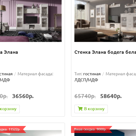
а Элана
Стенка Элана бодега бел
стиная
Материал фасада:
Тип:
гостиная
Материал фаса
/МДФ
ЛДСП/МДФ
0р.
36560р.
65740р.
58640р.
 корзину
В корзину
дка: 11522р.
Ваша скидка: 9000р.