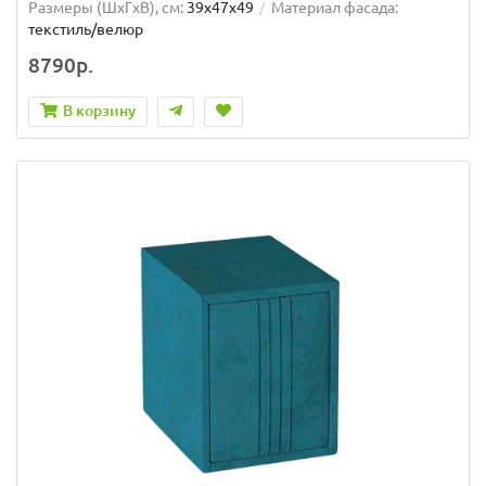
Размеры (ШxГxВ), см:
39x47x49
Материал фасада:
текстиль/велюр
8790р.
В корзину