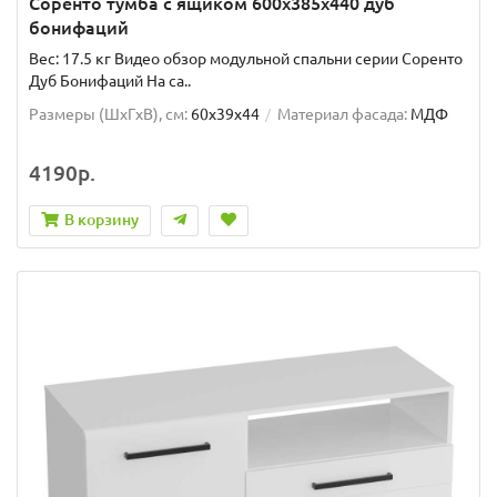
Соренто тумба с ящиком 600х385х440 дуб
бонифаций
Вес: 17.5 кг Видео обзор модульной спальни серии Соренто
Дуб Бонифаций На са..
Размеры (ШxГxВ), см:
60x39x44
Материал фасада:
МДФ
4190р.
В корзину