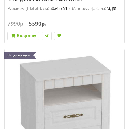
Размеры (ШxГxВ), см:
50x43x51
Материал фасада:
МДФ
7990р.
5590р.
В корзину
Лидер продаж!