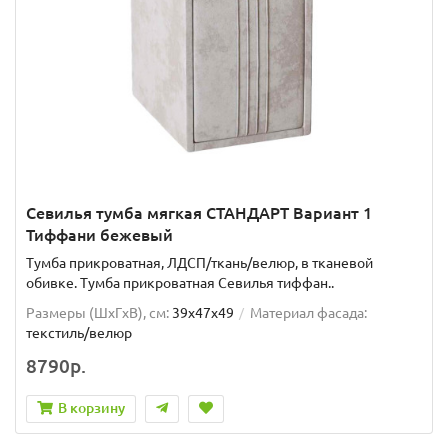
Севилья тумба мягкая СТАНДАРТ Вариант 1
Тиффани бежевый
Тумба прикроватная, ЛДСП/ткань/велюр, в тканевой
обивке. Тумба прикроватная Севилья тиффан..
Размеры (ШxГxВ), см:
39x47x49
Материал фасада:
текстиль/велюр
8790р.
В корзину