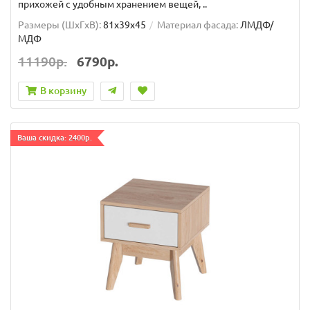
прихожей с удобным хранением вещей, ..
Размеры (ШxГxВ):
81x39x45
Материал фасада:
ЛМДФ/
МДФ
11190р.
6790р.
В корзину
Ваша скидка: 2400р.