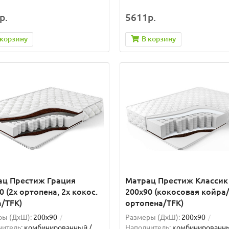
р.
5611р.
 корзину
В корзину
ац Престиж Грация
Матрац Престиж Классик
0 (2x ортопена, 2x кокос.
200x90 (кокосовая койра
/TFK)
ортопена/TFK)
ры (ДxШ):
200x90
Размеры (ДxШ):
200x90
итель:
комбинированный /
Наполнитель:
комбинированн