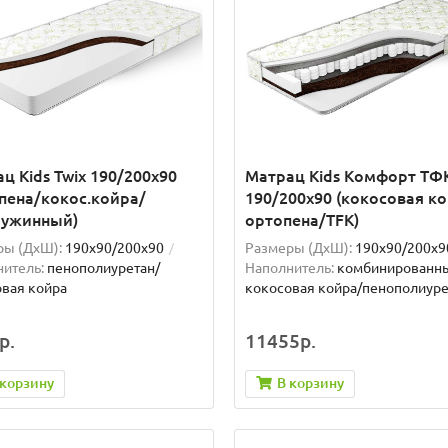
ц Kids Twix 190/200x90
Матрац Kids Комфорт ТФ
пена/кокос.койра/
190/200x90 (кокосовая к
ружинный)
ортопена/TFK)
ры (ДxШ):
190x90/200x90
Размеры (ДxШ):
190x90/200x9
итель:
пенополиуретан/
Наполнитель:
комбинированн
вая койра
кокосовая койра/пенополиуре
р.
11455р.
 корзину
В корзину