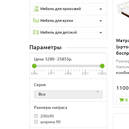
Мебель для прихожей
Мебель для кухни
Мебель для детской
Матра
Параметры
(орто
бесп
Цена
5280
-
25855
р.
Разме
Наполн
комби
5280
5371
6308
9527
25855
Серия
1100
Все
В
Размеры матраса
200x90
ширина 90