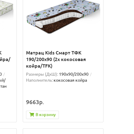
К
Матрац Kids Смарт ТФК
ойра/
190/200x90 (2x кокосовая
койра/TFK)
0
Размеры (ДxШ):
190x90/200x90
ый/
Наполнитель:
кокосовая койра
тан
9663р.
В корзину