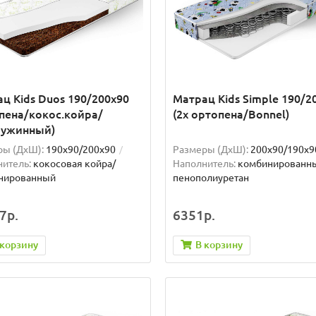
ц Kids Duos 190/200x90
Матрац Kids Simple 190/2
пена/кокос.койра/
(2x ортопена/Bonnel)
ружинный)
ры (ДxШ):
190x90/200x90
Размеры (ДxШ):
200x90/190x9
итель:
кокосовая койра/
Наполнитель:
комбинированн
нированный
пенополиуретан
7р.
6351р.
 корзину
В корзину