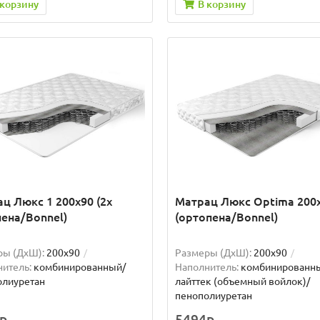
 корзину
В корзину
ц Люкс 1 200x90 (2x
Матрац Люкс Optima 200
ена/Bonnel)
(ортопена/Bonnel)
ры (ДxШ):
200x90
Размеры (ДxШ):
200x90
итель:
комбинированный/
Наполнитель:
комбинированн
олиуретан
лайттек (объемный войлок)/
пенополиуретан
р.
5494р.