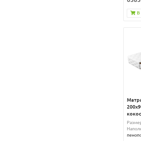
В
Матр
200x9
кокос
Разме
Наполн
пенопо