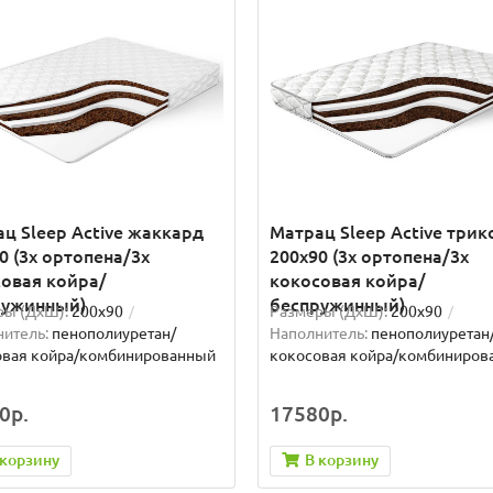
ц Sleep Active жаккард
Матрац Sleep Active три
0 (3x ортопена/3x
200x90 (3x ортопена/3x
овая койра/
кокосовая койра/
ружинный)
беспружинный)
ры (ДxШ):
200x90
Размеры (ДxШ):
200x90
итель:
пенополиуретан/
Наполнитель:
пенополиуретан
овая койра/комбинированный
кокосовая койра/комбиниров
0р.
17580р.
 корзину
В корзину