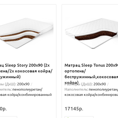
ц Sleep Story 200x90 (2x
Матрац Sleep Tonus 200x9
ена/2x кокосовая койра/
ортопена/
ружинный)
беспружинный,кокосова
койра)
ры (ДxШ):
200x90
Размеры (ДxШ):
200x90
итель:
пенополиуретан/
Наполнитель:
пенополиуретан
овая койра/комбинированный
кокосовая койра/комбиниров
0р.
17145р.