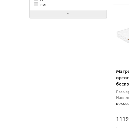
нет
Матра
ортоп
бесп
Разме
Наполн
кокос
1119