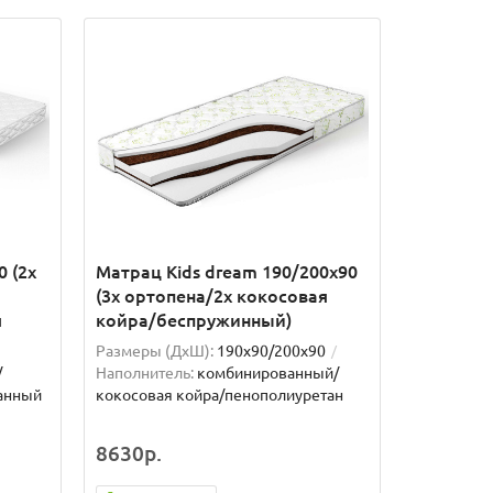
0 (2x
Матрац Кids dream 190/200x90
(3x ортопена/2x кокосовая
я
койра/беспружинный)
Размеры (ДxШ):
190x90/200x90
/
Наполнитель:
комбинированный/
анный
кокосовая койра/пенополиуретан
8630р.