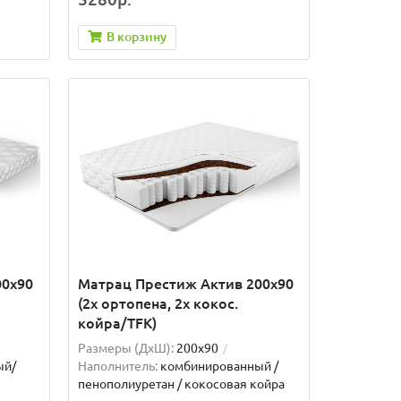
В корзину
00x90
Матрац Престиж Актив 200x90
(2x ортопена, 2x кокос.
койра/TFK)
Размеры (ДxШ):
200x90
ый/
Наполнитель:
комбинированный /
пенополиуретан / кокосовая койра