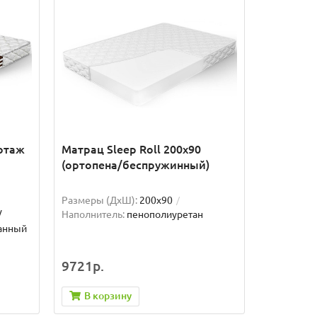
котаж
Матрац Sleep Roll 200x90
(ортопена/беспружинный)
Размеры (ДxШ):
200x90
/
Наполнитель:
пенополиуретан
анный
9721р.
В корзину