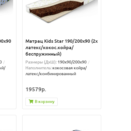
00x90
Матрац Kids Star 190/200x90 (2x
латекс/кокос.койра/
беспружинный)
0
Размеры (ДxШ):
190x90/200x90
ый/
Наполнитель:
кокосовая койра/
латекс/комбинированный
19579р.
В корзину