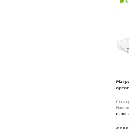
В
Матра
ортоп
Разме
Наполн
пеноп
6585