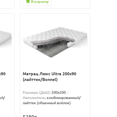
В корзину
x90
Матрац Люкс Ultra 200x90
(лайттек/Bonnel)
Размеры (ДxШ):
200x200
ый/
Наполнитель:
комбинированный/
лайттек (объемный войлок)
5280р.