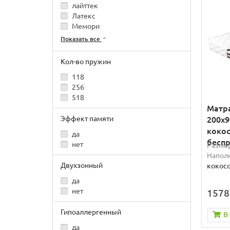
лайттек
Латекс
Мемори
Показать все
Кол-во пружин
118
256
518
Матра
Эффект памяти
200x9
кокос
да
бесп
нет
Разме
Наполн
Двухзонный
кокос
да
нет
1578
Гипоаллергенный
В
да