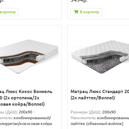
 корзину
В корзину
ац Люкс Кокос Боннель
Матрац Люкс Стандарт 2
0 (2x ортопена/2x
(2x лайттек/Bonnel)
овая койра/Bonnel)
ры (ДxШ):
200x90
Размеры (ДxШ):
200x90
итель:
комбинированный/
Наполнитель:
комбинированн
лиуретан/кокосовая койра
лайттек (объемный войлок)