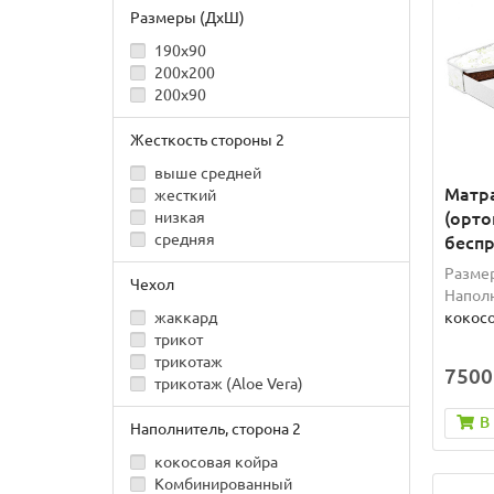
Размеры (ДxШ)
190x90
200x200
200x90
Жесткость стороны 2
выше средней
Матра
жесткий
(орто
низкая
средняя
бесп
Разме
Чехол
Наполн
кокосо
жаккард
трикот
трикотаж
7500
трикотаж (Aloe Vera)
В
Наполнитель, сторона 2
кокосовая койра
Комбинированный