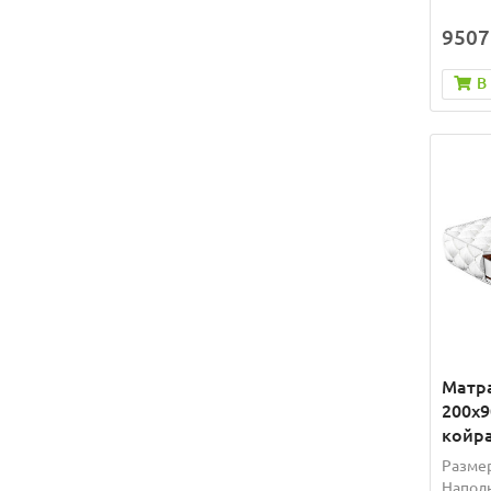
9507
В
Матр
200x9
койра
Разме
Наполн