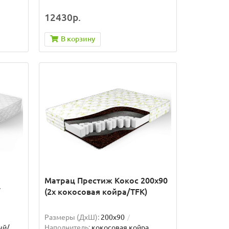
12430р.
В корзину
Матрац Престиж Кокос 200x90
/
(2x кокосовая койра/TFK)
Размеры (ДxШ):
200x90
ый/
Наполнитель:
кокосовая койра