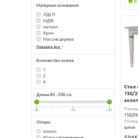
В
Материал основания
ЛДСП
МДФ
металл
Хром
Массив дерева
Показать все
Количество ножек
1
2
4
Стол 
150/2
Длина
80
-
200
см
золо
Разме
80
140
200
150/20
столе
Опоры
шпон
ножки
5046
Ножки деревянные