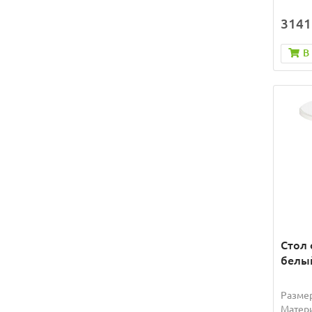
3141
В
Стол 
белы
Разме
Матер