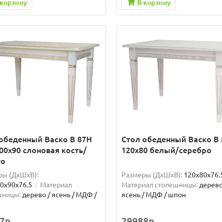
 корзину
В корзину
обеденный Васко В 87Н
Стол обеденный Васко В
00х90 слоновая кость/
120х80 белый/серебро
то
ры (ДхШxВ):
Размеры (ДхШxВ):
120х80х76.
0х90х76.5
Материал
Материал столешницы:
дерево
шницы:
дерево / ясень / МДФ /
ясень / МДФ / шпон
7р.
29988р.