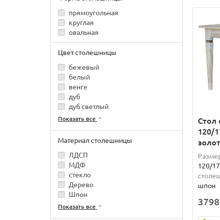
прямоугольная
круглая
овальная
Цвет столешницы
бежевый
белый
венге
дуб
дуб светлый
Показать все
Стол 
120/1
Материал столешницы
золо
ЛДСП
Разме
МДФ
120/17
стекло
столе
Дерево
шпон
Шпон
3798
Показать все