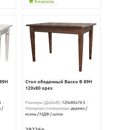
В корзину
 89Н
Стол обеденный Васко В 89Н
120х80 орех
5
Размеры (ДхШxВ):
120х80х76.5
 /
Материал столешницы:
дерево /
ясень / МДФ / шпон
29226р.