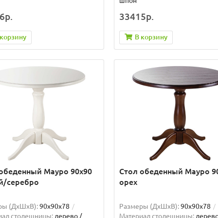
шпон
6р.
33415р.
 корзину
В корзину
обеденный Мауро 90х90
Стол обеденный Мауро 9
й/серебро
орех
ры (ДхШxВ):
90х90х78
Размеры (ДхШxВ):
90х90х78
иал столешницы:
дерево /
Материал столешницы:
дерево