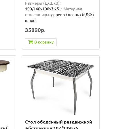
Размеры (ДхШxВ):
100/140х100х76.5
Материал
столешницы:
дерево / ясень / МДФ /
шпон
35890р.
В корзину
Стол обеденный раздвижной
сть/
Абстракция 102/139х75