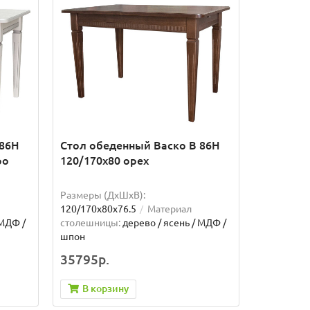
 86Н
Стол обеденный Васко В 86Н
ро
120/170х80 орех
Размеры (ДхШxВ):
120/170х80х76.5
Материал
 МДФ /
столешницы:
дерево / ясень / МДФ /
шпон
35795р.
В корзину