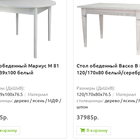
обеденный Мариус М 81
Стол обеденный Васко В
39х100 белый
120/170х80 белый/сереб
ры (ДхШxВ):
Размеры (ДхШxВ):
9х100х76.5
Материал
120/170х80х76.5
Материал
шницы:
дерево / ясень / МДФ /
столешницы:
дерево / ясень /
шпон
5р.
37985р.
 корзину
В корзину