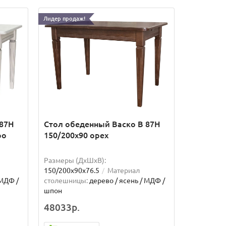
Лидер продаж!
 87Н
Стол обеденный Васко В 87Н
ро
150/200х90 орех
Размеры (ДхШxВ):
150/200х90х76.5
Материал
 МДФ /
столешницы:
дерево / ясень / МДФ /
шпон
48033р.