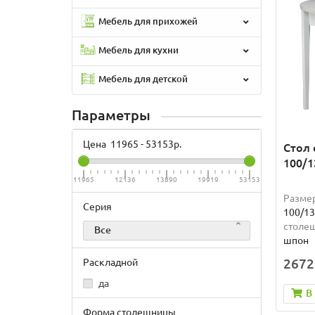
Мебель для прихожей
Мебель для кухни
Мебель для детской
Параметры
Цена
11965
-
53153
р.
Стол 
100/1
11965
12136
13890
19919
53153
Разме
Серия
100/13
столе
Все
шпон
2672
Раскладной
да
В
Форма столешницы