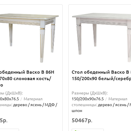
обеденный Васко В 86Н
Стол обеденный Васко В
70х80 слоновая кость/
150/200х90 белый/сереб
то
ры (ДхШxВ):
Размеры (ДхШxВ):
0х80х76.5
Материал
150/200х90х76.5
Материал
шницы:
дерево / ясень / МДФ /
столешницы:
дерево / ясень /
шпон
5р.
50467р.