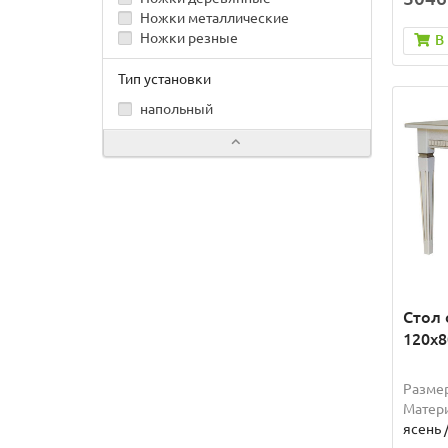
Ножки металлические
Ножки резные
В
Тип установки
напольный
Стол 
120х8
Разме
Матер
ясень 