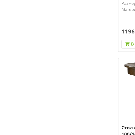
Разме
Матер
1196
В
Стол
100/1