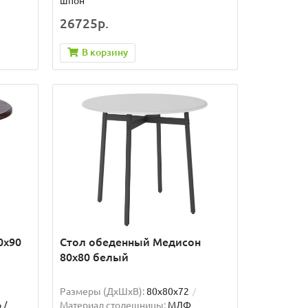
шпон
26725р.
В корзину
0х90
Стол обеденный Медисон
80х80 белый
Размеры (ДхШxВ):
80х80х72
 /
Материал столешницы:
МДФ