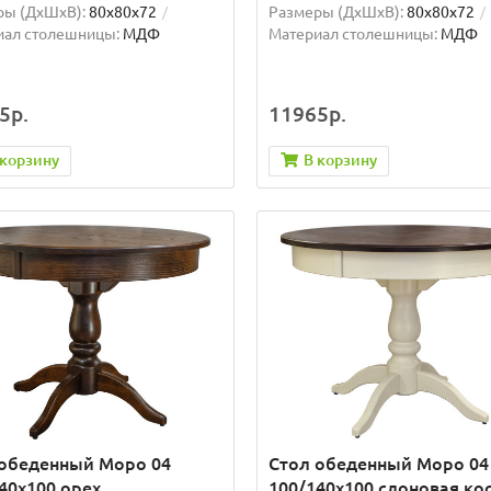
ры (ДхШxВ):
80х80х72
Размеры (ДхШxВ):
80х80х72
иал столешницы:
МДФ
Материал столешницы:
МДФ
5р.
11965р.
 корзину
В корзину
 обеденный Моро 04
Стол обеденный Моро 04
40х100 орех
100/140х100 слоновая ко