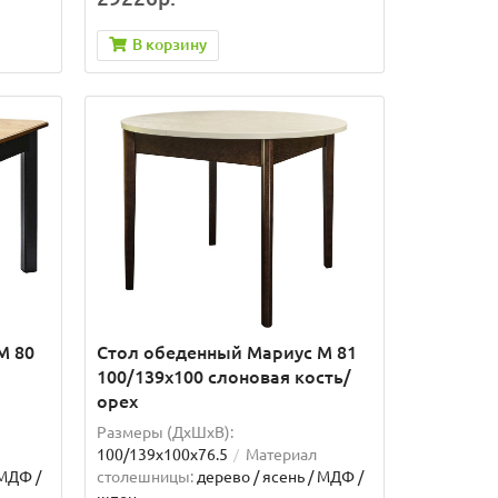
В корзину
М 80
Стол обеденный Мариус М 81
100/139х100 слоновая кость/
орех
Размеры (ДхШxВ):
100/139х100х76.5
Материал
 МДФ /
столешницы:
дерево / ясень / МДФ /