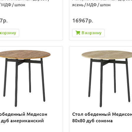
/ МДФ / шпон
ясень / МДФ / шпон
7р.
16967р.
 корзину
В корзину
 обеденный Медисон
Стол обеденный Медисо
 дуб американский
80х80 дуб сонома