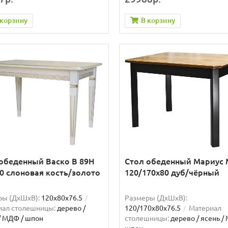
 корзину
В корзину
обеденный Васко В 89Н
Стол обеденный Мариус 
0 слоновая кость/золото
120/170х80 дуб/чёрный
ры (ДхШxВ):
120х80х76.5
Размеры (ДхШxВ):
иал столешницы:
дерево /
120/170х80х76.5
Материал
/ МДФ / шпон
столешницы:
дерево / ясень /