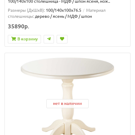
100/140х100 столешница - МДФ / шпон ясеня, нож..
Размеры (ДхШxВ):
100/140х100х76.5
Материал
столешницы:
дерево / ясень / МДФ / шпон
35890р.
В корзину
нет в наличии