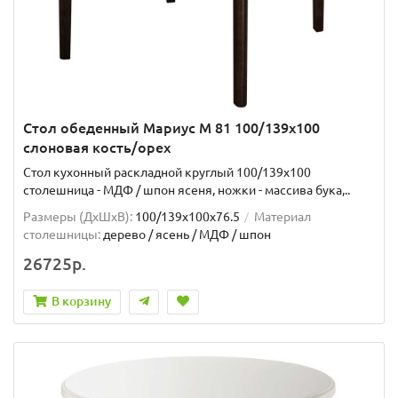
Стол обеденный Мариус М 81 100/139х100
слоновая кость/орех
Стол кухонный раскладной круглый 100/139х100
столешница - МДФ / шпон ясеня, ножки - массива бука,..
Размеры (ДхШxВ):
100/139х100х76.5
Материал
столешницы:
дерево / ясень / МДФ / шпон
26725р.
В корзину