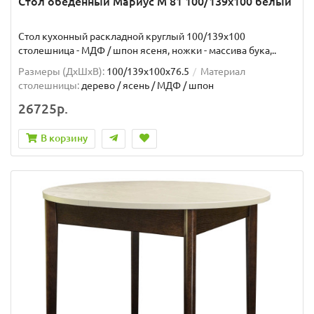
Стол обеденный Мариус М 81 100/139х100 белый
Стол кухонный раскладной круглый 100/139х100
столешница - МДФ / шпон ясеня, ножки - массива бука,..
Размеры (ДхШxВ):
100/139х100х76.5
Материал
столешницы:
дерево / ясень / МДФ / шпон
26725р.
В корзину