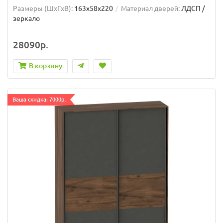
Размеры (ШxГxВ):
163x58x220
Материал дверей:
ЛДСП /
зеркало
28090р.
В корзину
Ваша скидка: 7000р.