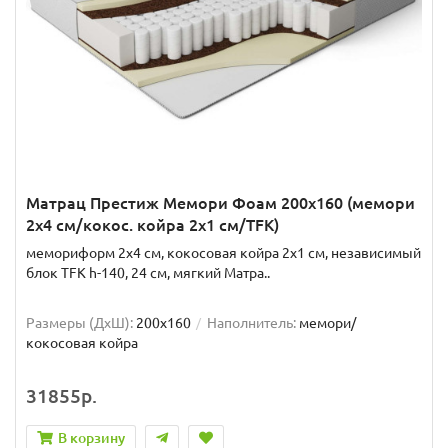
Матрац Престиж Мемори Фоам 200x160 (мемори
2x4 см/кокос. койра 2x1 см/TFK)
мемориформ 2x4 см, кокосовая койра 2x1 см, независимый
блок TFK h-140, 24 см, мягкий Матра..
Размеры (ДxШ):
200x160
Наполнитель:
мемори/
кокосовая койра
31855р.
В корзину