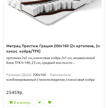
Матрац Престиж Грация 200x160 (2x ортопена, 2x
кокос. койра/TFK)
ортопена 2x2 см, кокосовая койра 2x1 см, независимый
блок TFK h-140, 23 см, средней жесткости ..
Размеры (ДxШ):
200x160
Наполнитель:
комбинированный / пенополиуретан / кокосовая койра
25459р.
В корзину