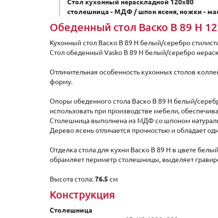
Стол кухонный нераскладной 120х80
столешница - МДФ / шпон ясеня, ножки - мас
Обеденный стол Васко В 89 Н 1
Кухонный стол Васко В 89 Н белый/серебро стилист
Стол обеденный Vasko B 89 H белый/серебро нерас
Отличительная особенность кухонных столов колле
форму.
Опоры обеденного стола Васко В 89 Н белый/серебро
использовать при производстве мебели, обеспечива
Столешница выполнена из МДФ со шпоном натураль
Дерево ясень отличается прочностью и обладает од
Отделка стола для кухни Васко В 89 Н в цвете бел
обрамляет периметр столешницы, выделяет гравиров
Высота стола:
76.5
см
Конструкция
Столешница