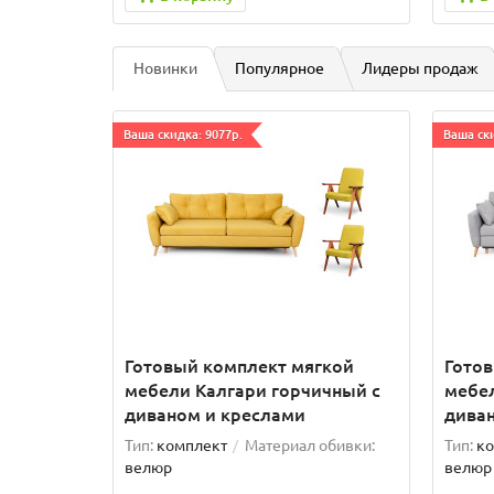
Новинки
Популярное
Лидеры продаж
Ваша скидка: 9077р.
Ваша ски
Готовый комплект мягкой
Гото
мебели Калгари горчичный с
мебел
диваном и креслами
дива
Тип:
комплект
Материал обивки:
Тип:
ко
велюр
велюр