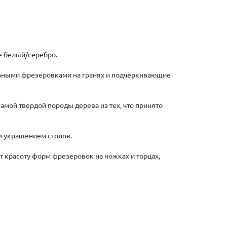
е белый/серебро.
льными фрезеровками на гранях и подчеркивающие
амой твердой породы дерева из тех, что принято
м украшением столов.
т красоту форм фрезеровок на ножках и торцах,