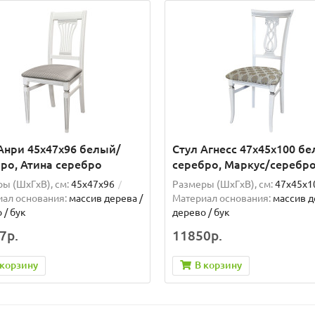
Анри 45х47х96 белый/
Стул Агнесс 47х45х100 б
ро, Атина серебро
серебро, Маркус/серебр
ы (ШxГxВ), см:
45х47х96
Размеры (ШxГxВ), см:
47х45х1
ал основания:
массив дерева /
Материал основания:
массив д
 / бук
дерево / бук
7р.
11850р.
 корзину
В корзину