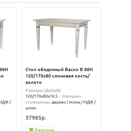
 86Н
Стол обеденный Васко В 86Н
ро
120/170х80 слоновая кость/
золото
Размеры (ДхШxВ):
120/170х80х76.5
Материал
 МДФ /
столешницы:
дерево / ясень / МДФ /
шпон
37985р.
В корзину