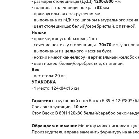
- размеры столешницы (ДxШ)
1200x800
мм
- толщина столешницы по краю
32
мм
- прямоугольная с закруглениями
- выполнена из МДФ со шпоном натурального ясеня
- цвет столешницы: белый/серебристый, с патиной.
Ножки
- прямые, конусообразные, 4 шт
- сечение ножек: у столешницы -
70x70
мм, у основа
- выполнены из цельного массива бука.
- ножки имеют каннелюру - вертикальный желобок 
- цвет ножек: белый/серебристый, с патиной.
Вес
- вес стола: 20 кг.
УПАКОВКА
- 1 место: 124х84х16 см
Гарантия
на кухонный стол Васко В 89 Н 120*80*76
Срок эксплуатации -
10 лет
Стол Васко В 89Н 120х80 белый/серебро рекомендует
Обращаем внимание
Монитор может искажать цвета
Производитель вправе заменить фурнитуру на анал