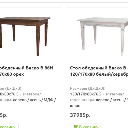
обеденный Васко В 86Н
Стол обеденный Васко В
70х80 орех
120/170х80 белый/сереб
ры (ДхШxВ):
Размеры (ДхШxВ):
0х80х76.5
Материал
120/170х80х76.5
Материал
шницы:
дерево / ясень / МДФ /
столешницы:
дерево / ясень /
шпон
5р.
37985р.
 корзину
В корзину