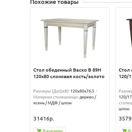
Похожие товары
Стол обеденный Васко В 89Н
Стол 
120х80 слоновая кость/золото
120/1
Размеры (ДхШxВ):
120х80х76.5
Разме
Материал столешницы:
дерево /
120/17
ясень / МДФ / шпон
столе
шпон
31416р.
3579
В корзину
В