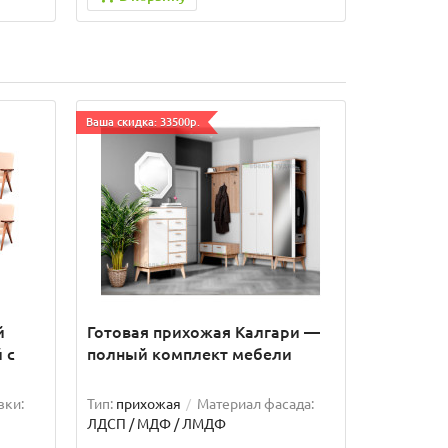
Ваша скидка: 33500р.
й
Готовая прихожая Калгари —
 с
полный комплект мебели
вки:
Тип:
прихожая
Материал фасада:
ЛДСП / МДФ / ЛМДФ