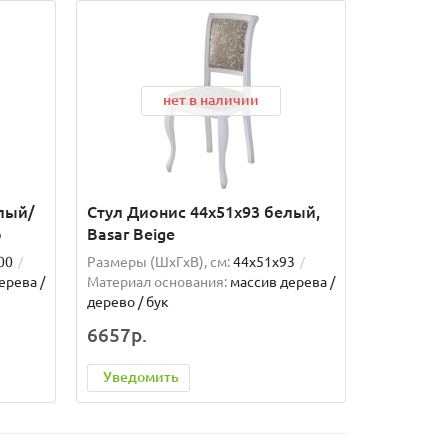
нет в наличии
елый/
Стул Дионис 44х51х93 белый,
Стул Кен
о
Basar Beige
Basar Be
00
Размеры (ШxГxВ), см:
44х51х93
Размеры (
ерева /
Материал основания:
массив дерева /
Материал 
дерево / бук
дерево / б
6657р.
6499р.
Уведомить
Уведом