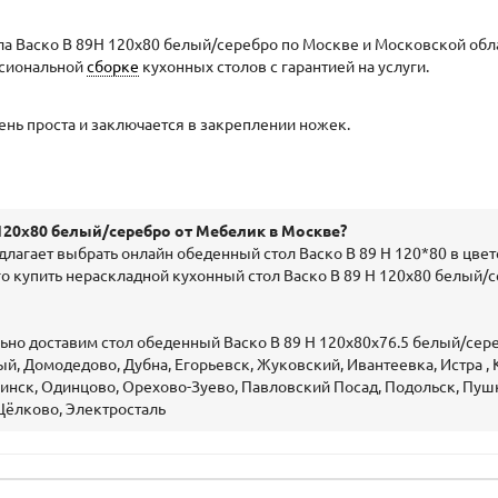
а Васко В 89Н 120х80 белый/серебро по Москве и Московской обл
ссиональной
сборке
кухонных столов с гарантией на услуги.
ень проста и заключается в закреплении ножек.
 120х80 белый/серебро от Мебелик в Москве?
лагает выбрать онлайн обеденный стол Васко В 89 Н 120*80 в цве
го купить нераскладной кухонный стол Васко В 89 Н 120х80 белый/с
о доставим стол обеденный Васко В 89 Н 120х80х76.5 белый/сереб
, Домодедово, Дубна, Егорьевск, Жуковский, Ивантеевка, Истра , 
ск, Одинцово, Орехово-Зуево, Павловский Посад, Подольск, Пушки
Щёлково, Электросталь