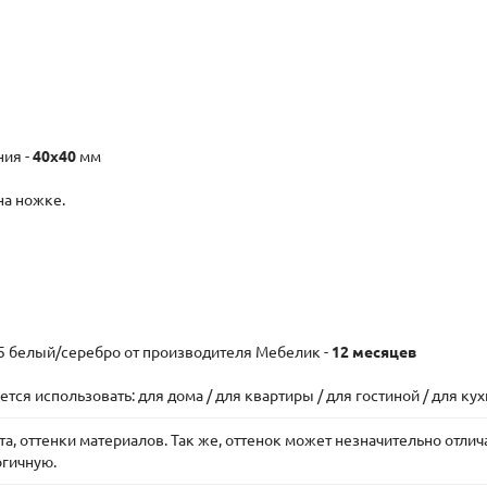
ния -
40x40
мм
на ножке.
.5 белый/серебро от производителя Мебелик -
12 месяцев
ся использовать: для дома / для квартиры / для гостиной / для ку
, оттенки материалов. Так же, оттенок может незначительно отлича
огичную.