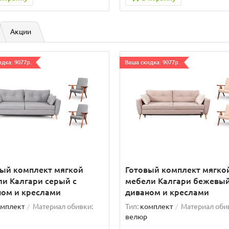
Акции
дка: 9077р.
Ваша скидка: 9077р.
вый комплект мягкой
Готовый комплект мягко
и Калгари серый с
мебели Калгари бежевый
ном и креслами
диваном и креслами
мплект
Материал обивки:
Тип:
комплект
Материал оби
велюр