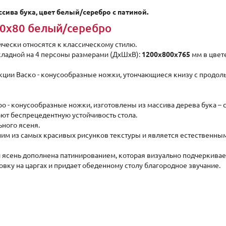
сива бука, цвет белый/серебро с патиной.
20х80 белый/серебро
ически относятся к классическому стилю.
кладной на 4 персоны размерами (ДxШхВ):
1200х800х765
мм в цвет
кции Васко - конусообразные ножки, утончающиеся книзу с продо
 - конусообразные ножки, изготовлены из массива дерева бука – с
ют беспрецедентную устойчивость стола.
ного ясеня.
ним из самых красивых рисунков текстуры и является естественны
ый ясень дополнена патинированием, которая визуально подчеркивае
ку на царгах и придает обеденному столу благородное звучание.