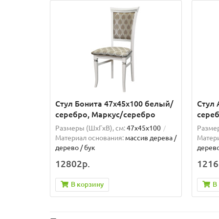
Стул Бонита 47х45х100 белый/
Стул 
серебро, Маркус/серебро
сереб
Размеры (ШxГxВ), см:
47х45х100
Размер
Материал основания:
массив дерева /
Матери
дерево / бук
дерево
12802р.
1216
В корзину
В