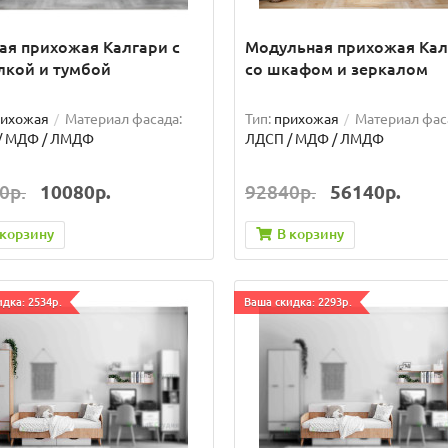
ая прихожая Калгари с
Модульная прихожая Кал
лкой и тумбой
со шкафом и зеркалом
рихожая
Материал фасада:
Тип:
прихожая
Материал фас
/ МДФ / ЛМДФ
ЛДСП / МДФ / ЛМДФ
0р.
10080р.
92840р.
56140р.
 корзину
В корзину
дка: 2534р.
Ваша скидка: 2293р.