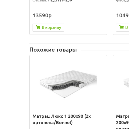
фасада:
ЛДСП / МДФ
фасада
13590р.
1049
В корзину
В
Похожие товары
Матрац Люкс 1 200x90 (2x
Матр
ортопена/Bonnel)
200x9
кокос