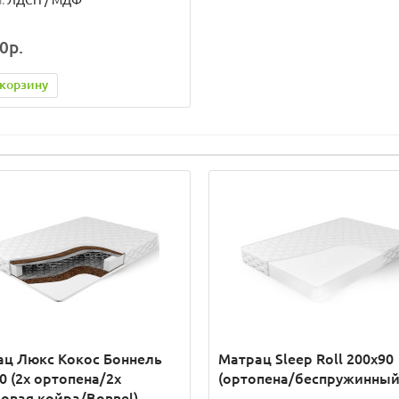
:
ЛДСП / МДФ
0р.
 корзину
ац Люкс Кокос Боннель
Матрац Sleep Roll 200x90
0 (2x ортопена/2x
(ортопена/беспружинный
овая койра/Bonnel)