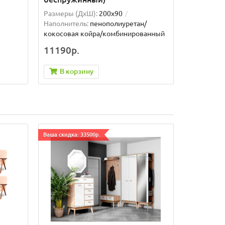
Размеры (ДxШ):
200x90
Наполнитель:
пенополиуретан/
кокосовая койра/комбинированный
11190р.
В корзину
Ваша скидка: 33500р.