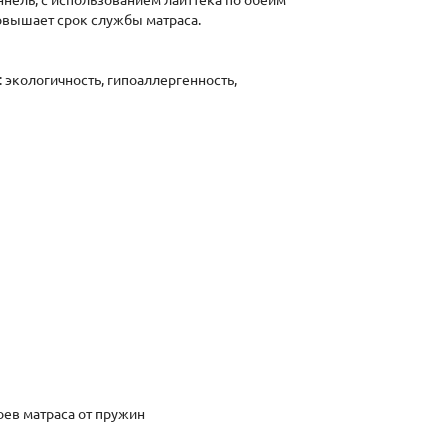
ннель, с использованием лайттека по обеим
овышает срок службы матраса.
 экологичность, гипоаллергенность,
ев матраса от пружин