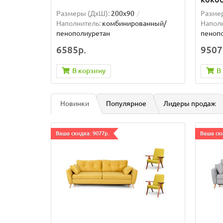
Размеры (ДxШ):
200x90
Разме
Наполнитель:
комбинированный/
Наполн
пенополиуретан
пенопо
6585р.
9507
В корзину
В
Новинки
Популярное
Лидеры продаж
Ваша скидка: 9077р.
Ваша ски