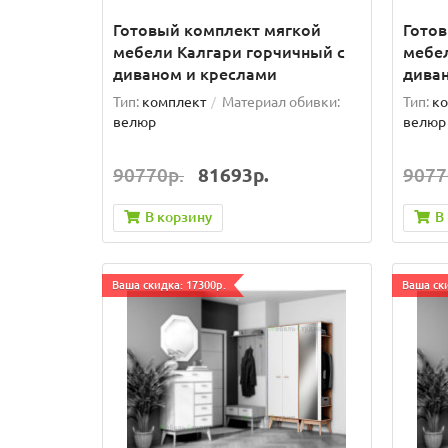
Готовый комплект мягкой
Гото
мебели Калгари горчичный с
мебел
диваном и креслами
дива
Тип:
комплект
Материал обивки:
Тип:
ко
велюр
велюр
90770р.
81693р.
9077
В корзину
В
Ваша скидка: 17300р.
Ваша ски