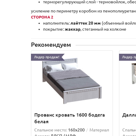
терморегулирующий слой - термовойлок, обе
усиление по периметру коробом из пенополиуретан
СТОРОНА 2
наполнитель:
лайттек 20 мм
(объемный войл
покрытие:
жаккар
, стеганный на холконе
Рекомендуем
Лидер продаж!
Лидер п
Прованс кровать 1600 бодега
Далла
белая
Спальное место:
160x200
Материал
Спальн