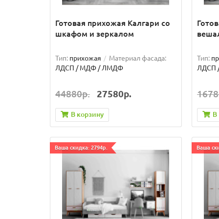
Готовая прихожая Калгари со
Готов
шкафом и зеркалом
веша
Тип:
прихожая
Материал фасада:
Тип:
п
ЛДСП / МДФ / ЛМДФ
ЛДСП 
44880р.
27580р.
1678
В корзину
В
Ваша скидка: 2794р.
Ваша ски