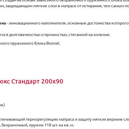
90 создан на основе зависимого безрамочного пружинного блока Бо
м, защищающим мягкие слои в матрасе от истирания, тем самым п
она
- инновационного наполнителя, основные достоинства которого:
гося долговечностью и прочностью, стеганной на холконе.
мого пружинного блока Bonnel.
юкс Стандарт 200x90
ок)
спечивающий терморегуляцию матраса и защиту мягких верхние сло
, безрамочный, пружин 118 шт. на кв. м.