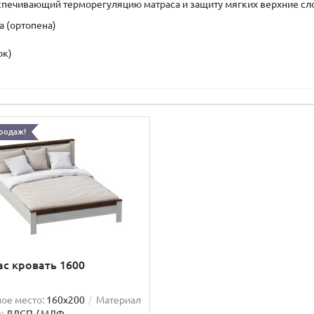
спечивающий терморегуляцию матраса и защиту мягких верхние сло
а (ортопена)
ок)
родаж!
с кровать 1600
ое место:
160x200
Материал