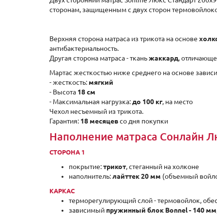
Двух сторонний матрас Sonline Люкс Стандарт 200x
сторонам, защищенным с двух сторон термовойлоко
Верхняя сторона матраса из трикота на основе
холк
антибактериальность.
Другая сторона матраса - ткань
жаккард
, отличающе
Мартас жесткостью ниже среднего на основе зависи
- жесткость:
мягкий
- Высота
18 см
- Максимальная нагрузка:
до 100 кг
, на место
Чехол несъемный из трикота.
Гарантия:
18 месяцев
со дня покупки
Наполнение матраса Сонлайн Л
СТОРОНА 1
покрытие:
трикот
, стеганный на холконе
наполнитель:
лайттек 20 мм
(объемный войл
КАРКАС
терморегулирующий слой - термовойлок, обе
зависимый
пружинный блок Bonnel - 140 мм