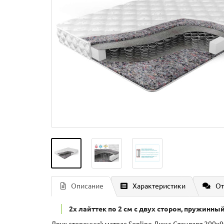
Описание
Характеристики
От
2x лайттек по 2 см с двух сторон, пружинный