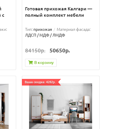
й
Готовая прихожая Калгари —
 с
полный комплект мебели
вки:
Тип:
прихожая
Материал фасада:
ЛДСП / МДФ / ЛМДФ
84150р.
50650р.
В корзину
Ваша скидка: 4282р.