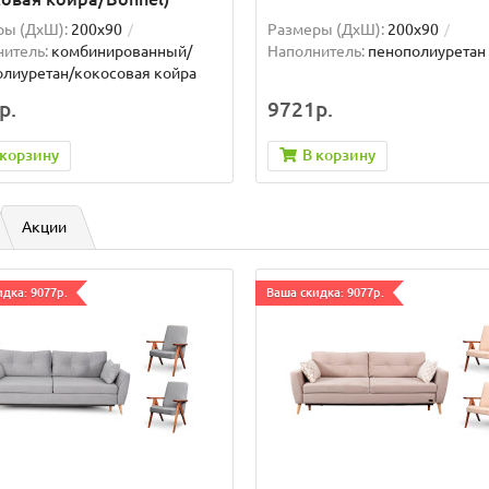
ры (ДxШ):
200x90
Размеры (ДxШ):
200x90
итель:
комбинированный/
Наполнитель:
пенополиуретан
лиуретан/кокосовая койра
р.
9721р.
 корзину
В корзину
Акции
дка: 9077р.
Ваша скидка: 9077р.