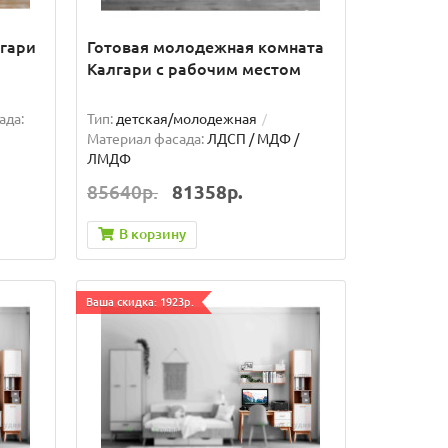
гари
Готовая молодежная комната
Калгари с рабочим местом
ада:
Тип:
детская/молодежная
Материал фасада:
ЛДСП / МДФ /
ЛМДФ
85640р.
81358р.
В корзину
Ваша скидка: 1923р.