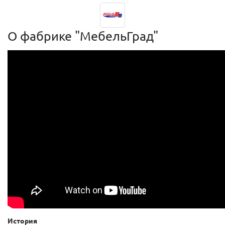
О фабрике "МебельГрад"
История