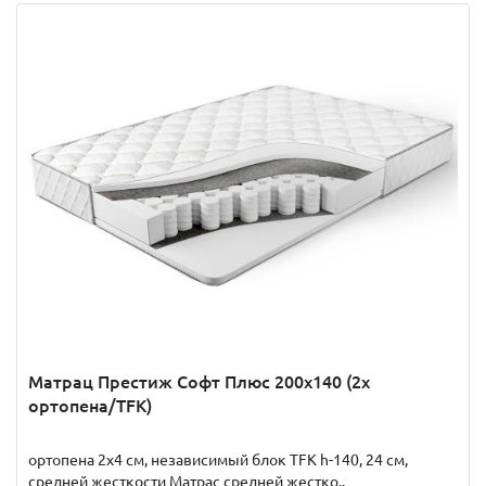
Матрац Престиж Софт Плюс 200x140 (2x
ортопена/TFK)
ортопена 2x4 см, независимый блок TFK h-140, 24 см,
средней жесткости Матрас средней жестко..