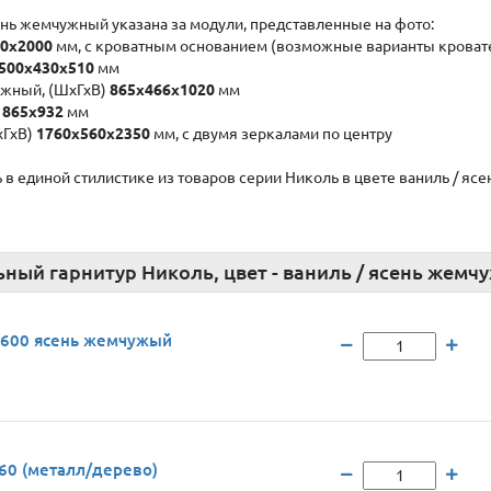
сень жемчужный указана за модули, представленные на фото:
0х2000
мм, с кроватным основанием (возможные варианты кроват
500x430x510
мм
чужный, (ШхГхВ)
865x466x1020
мм
)
865x932
мм
хГхВ)
1760x560x2350
мм, с двумя зеркалами по центру
в единой стилистике из товаров серии Николь в цвете ваниль / яс
ный гарнитур Николь, цвет - ваниль / ясень жемч
1600 ясень жемчужый
60 (металл/дерево)