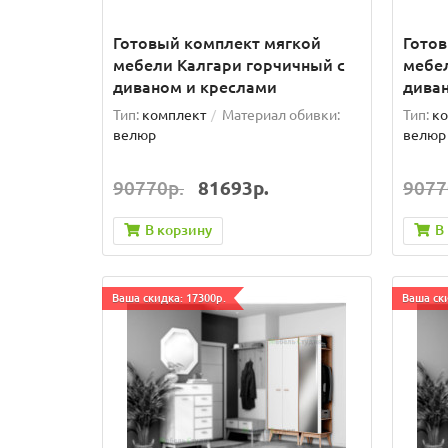
Готовый комплект мягкой
Гото
мебели Калгари горчичный с
мебел
диваном и креслами
дива
Тип:
комплект
Материал обивки:
Тип:
ко
велюр
велюр
90770р.
81693р.
9077
В корзину
В
Ваша скидка: 17300р.
Ваша ски