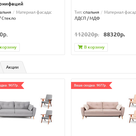
бонифаций
альня
Материал фасада:
Тип:
спальня
Материал фасад
 Стекло
ЛДСП / МДФ
0р.
112020р.
88320р.
 корзину
В корзину
Акции
дка: 9077р.
Ваша скидка: 9077р.