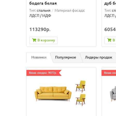
бодега белая
дуб 
Тип:
спальня
Материал фасада:
Тип:
сп
ЛДСП / МДФ
ЛДСП /
113290р.
6054
В корзину
В
Новинки
Популярное
Лидеры продаж
Ваша скидка: 9077р.
Ваша ски