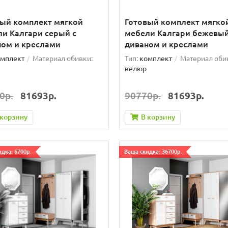
вый комплект мягкой
Готовый комплект мягко
и Калгари серый с
мебели Калгари бежевый
ном и креслами
диваном и креслами
мплект
Материал обивки:
Тип:
комплект
Материал оби
велюр
0р.
81693р.
90770р.
81693р.
 корзину
В корзину
дка: 6700р.
Ваша скидка: 36700р.