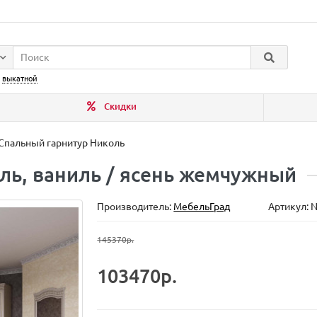
:
выкатной
Скидки
Спальный гарнитур Николь
ль, ваниль / ясень жемчужный
Производитель:
МебельГрад
Артикул: 
145370р.
103470р.