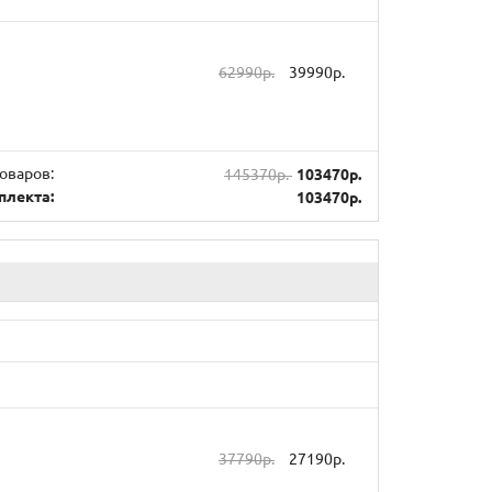
62990р.
39990р.
оваров:
145370р.
103470р.
плекта:
103470р.
37790р.
27190р.