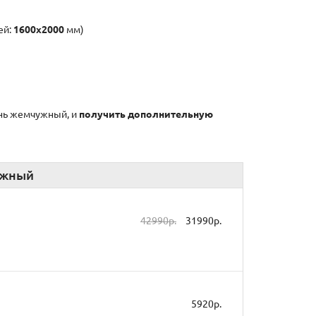
ей:
1600х2000
мм)
ень жемчужный, и
получить дополнительную
ужный
42990р.
31990р.
5920р.