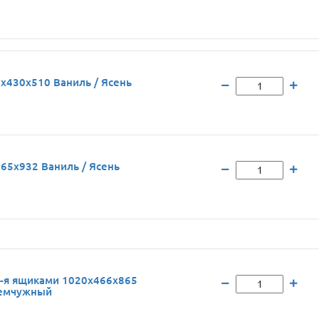
x430x510 Ваниль / Ясень
65x932 Ваниль / Ясень
4-я ящиками 1020x466x865
жемчужный