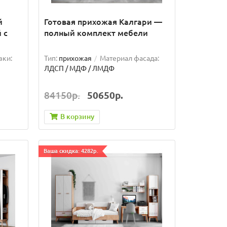
й
Готовая прихожая Калгари —
 с
полный комплект мебели
вки:
Тип:
прихожая
Материал фасада:
ЛДСП / МДФ / ЛМДФ
84150р.
50650р.
В корзину
Ваша скидка: 4282р.