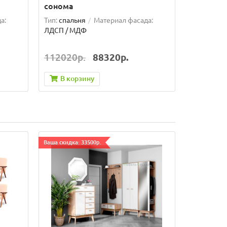
сонома
а:
Тип:
спальня
Материал фасада:
ЛДСП / МДФ
112020р.
88320р.
В корзину
Ваша скидка: 33500р.