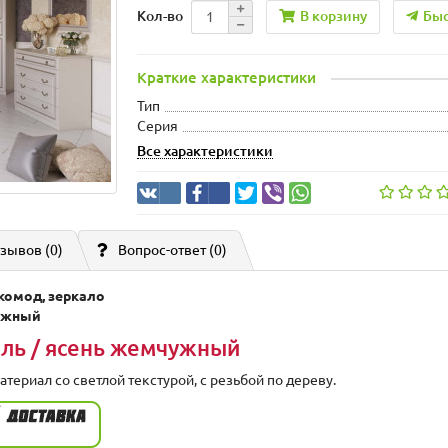
В корзину
Быс
Кол-во
Краткие характеристики
Тип
Серия
Все характеристики
зывов (0)
Вопрос-ответ
(0)
 комод, зеркало
чужный
иль / ясень жемчужный
атериал со светлой текстурой, с резьбой по дереву.