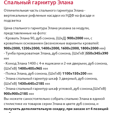
Спальный гарнитур Элана
Отличительная часть спального гарнитура Элана -
вертикальные рифленые насадки из МДФ на фасаде и
подсветка
Цена спального гарнитура Элана указана за модули,
представленные на фото:
- Кровать Элана 90, дуб сонома, (ШхД)
900х2000
мм, с
кроватным основанием (возможные варианты кроватей:
900х2000, 1200х2000, 1400х2000, 1600х2000, 1800х2000
мм)
- Тумба прикроватная Элана, дуб сонома, (ШхГхВ )
550x345x390
мм
- Комод Элана 1400 c 4-я ящиками и 2-мя дверьми, дуб сонома,
(ШхГхВ)
1400x405x965
мм
- Полка Элана, дуб сонома, (ШхГхВ)
1100x150x200
мм
- Элана спальный гарнитур шкаф 3 дверный, дуб сонома,
(ШхГхВ)
1430x645x2185
мм
- Элана спальный гарнитур шкаф угловой, дуб сонома,(ШхГхВ)
900x900x2185
мм
Вы можете самостоятельно собрать спальню Элана в единой
стилистике из товаров серии Элана в цвете дуб сонома, и
получить дополнительную скидку, при заказе от 4 позиций