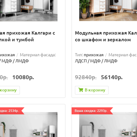
ая прихожая Калгари с
Модульная прихожая Кал
лкой и тумбой
со шкафом и зеркалом
рихожая
Материал фасада:
Тип:
прихожая
Материал фас
/ МДФ / ЛМДФ
ЛДСП / МДФ / ЛМДФ
0р.
10080р.
92840р.
56140р.
 корзину
В корзину
дка: 2534р.
Ваша скидка: 2293р.