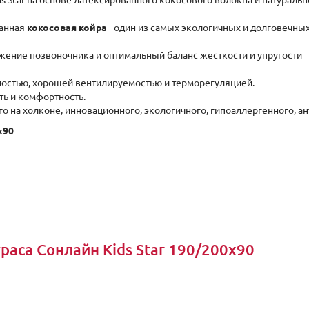
 Star на основе латексированного кокосового волокна и натурально
ванная
кокосовая койра
- один из самых экологичных и долговечных
ение позвоночника и оптимальный баланс жесткости и упругости
ностью, хорошей вентилируемостью и терморегуляцией.
ть и комфортность.
го на холконе, инновационного, экологичного, гипоаллергенного, а
x90
аса Сонлайн Kids Star 190/200x90