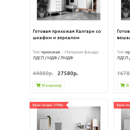
Готовая прихожая Калгари со
Готов
шкафом и зеркалом
веша
Тип:
прихожая
Материал фасада:
Тип:
п
ЛДСП / МДФ / ЛМДФ
ЛДСП 
44880р.
27580р.
1678
В корзину
В
Ваша скидка: 2794р.
Ваша ски