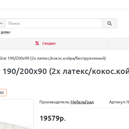
:
диван
Скидки
 Star 190/200x90 (2x латекс/кокос.койра/беспружинный)
r 190/200x90 (2x латекс/кокос.к
90
Производитель:
МебельГрад
Артикул: 
19579р.