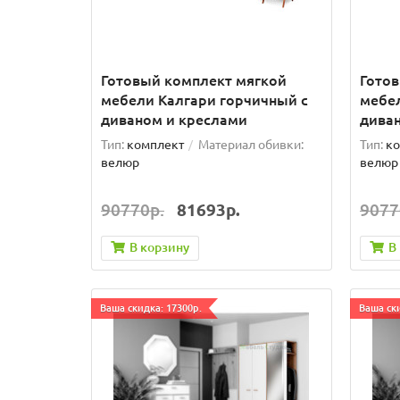
Готовый комплект мягкой
Гото
мебели Калгари горчичный с
мебел
диваном и креслами
дива
Тип:
комплект
Материал обивки:
Тип:
ко
велюр
велюр
90770р.
81693р.
9077
В корзину
В
Ваша скидка: 17300р.
Ваша ски