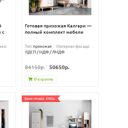
й
Готовая прихожая Калгари —
 с
полный комплект мебели
вки:
Тип:
прихожая
Материал фасада:
ЛДСП / МДФ / ЛМДФ
84150р.
50650р.
В корзину
Ваша скидка: 4282р.