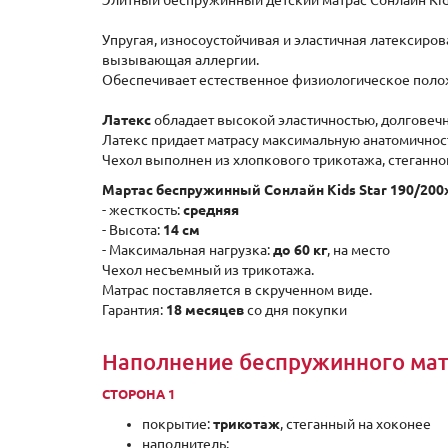
Элитный беспружинный детский матрас Сонлайн Kids
Упругая, износоустойчивая и эластичная латексиро
вызывающая аллергии.
Обеспечивает естественное физиологическое полож
Латекс
обладает высокой эластичностью, долговеч
Латекс придает матрасу максимальную анатомичнос
Чехол выполнен из хлопкового трикотажа, стеганно
Мартас беспружинный Сонлайн Kids Star 190/200
- жесткость:
средняя
- Высота:
14 см
- Максимальная нагрузка:
до 60 кг
, на место
Чехол несъемный из трикотажа.
Матрас поставляется в скрученном виде.
Гарантия:
18 месяцев
со дня покупки
Наполнение беспружинного матр
СТОРОНА 1
покрытие:
трикотаж
, стеганный на хоконее
наполнитель: