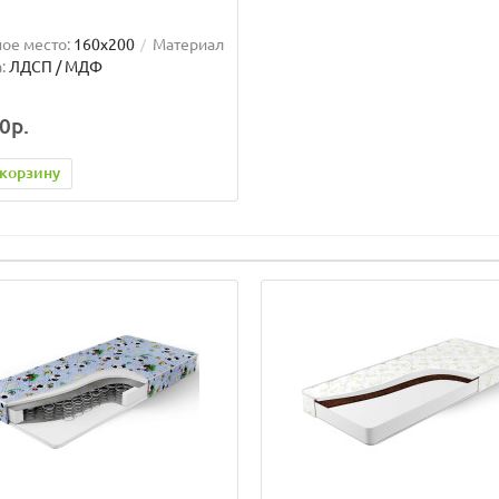
ое место:
160x200
Материал
:
ЛДСП / МДФ
0р.
 корзину