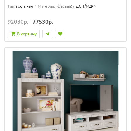
Тип:
гостиная
Материал фасада:
ЛДСП/МДФ
92030р.
77530р.
В корзину