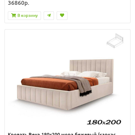
36860р.
В корзину
Кровать Вена 180х200 мора бежевый (каркас