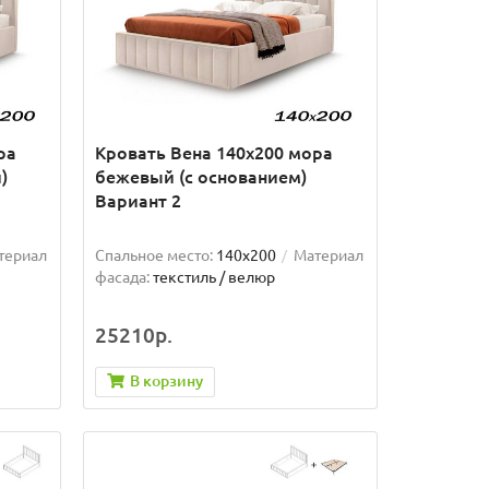
ра
Кровать Вена 140х200 мора
)
бежевый (с основанием)
Вариант 2
териал
Спальное место:
140x200
Материал
фасада:
текстиль / велюр
25210р.
В корзину