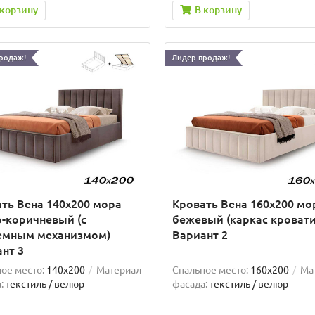
 корзину
В корзину
родаж!
Лидер продаж!
ть Вена 140х200 мора
Кровать Вена 160х200 мо
-коричневый (с
бежевый (каркас кровати
емным механизмом)
Вариант 2
нт 3
ое место:
140x200
Материал
Спальное место:
160x200
Ма
:
текстиль / велюр
фасада:
текстиль / велюр