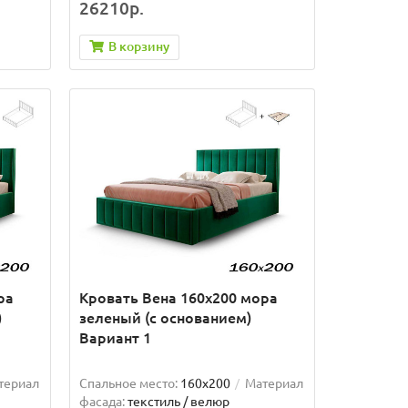
26210р.
В корзину
ра
Кровать Вена 160х200 мора
)
зеленый (с основанием)
Вариант 1
териал
Спальное место:
160x200
Материал
фасада:
текстиль / велюр