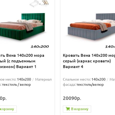
ть Вена 140х200 мора
Кровать Вена 140х200 мо
ный (с подъемным
серый (каркас кровати)
измом) Вариант 1
Вариант 4
ое место:
140x200
Материал
Спальное место:
140x200
Ма
:
текстиль / велюр
фасада:
текстиль/велюр
0р.
20090р.
 корзину
В корзину