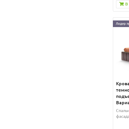
В
Лидер п
Крова
темно
подъ
Вариа
Спальн
фасада