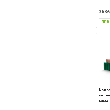
3686
В
Крова
зеле
механ