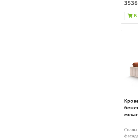
3536
В
Крова
беже
механ
Спальн
фасада