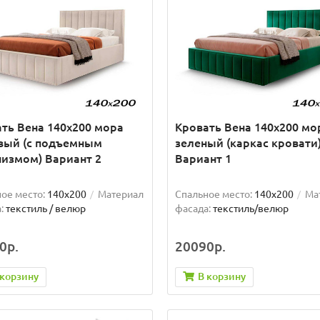
ть Вена 140х200 мора
Кровать Вена 140х200 мо
вый (с подъемным
зеленый (каркас кровати
измом) Вариант 2
Вариант 1
ое место:
140x200
Материал
Спальное место:
140x200
Ма
:
текстиль / велюр
фасада:
текстиль/велюр
0р.
20090р.
 корзину
В корзину