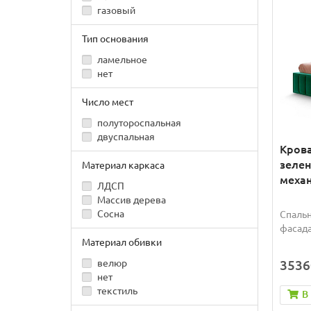
газовый
Тип основания
ламельное
нет
Число мест
полутороспальная
двуспальная
Крова
зеле
Материал каркаса
механ
ЛДСП
Массив дерева
Сосна
Спальн
фасада
Материал обивки
велюр
3536
нет
текстиль
В