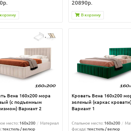
0р.
20890р.
 корзину
В корзину
ть Вена 160х200 мора
Кровать Вена 160х200 мо
вый (с подъемным
зеленый (каркас кровати
измом) Вариант 2
Вариант 1
ое место:
160x200
Материал
Спальное место:
160x200
Ма
:
текстиль / велюр
фасада:
текстиль / велюр