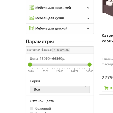
Мебель для прихожей
Мебель для кухни
Мебель для детской
Катри
Параметры
корич
Материал фасада:
текстиль
Цена
15090
-
66560
р.
Спальн
фасада
15090
15302
17483
24979
66560
2279
Серия
В
Все
Оттенок цвета
бежевый