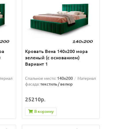
ра
Кровать Вена 140х200 мора
)
зеленый (с основанием)
Вариант 1
териал
Спальное место:
140x200
Материал
фасада:
текстиль / велюр
25210р.
В корзину