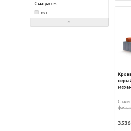
С матрасом
нет
Крова
серы
механ
Спальн
фасада
3536