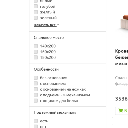
белый
голубой
желтый
зеленый
Показать все
Спальное место
140x200
Крова
160x200
беже
180x200
механ
Особенности
Спальн
без основания
фасада
с основанием
с основанием на ножках
с подъемным механизмом
3536
с ящиком для белья
В
Подъемный механизм
есть
нет