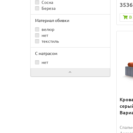
Сосна
3536
Береза
В
Материал обивки
велюр
нет
текстиль
С матрасом
нет
Крова
серый
Вариа
Спальн