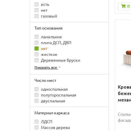
есть
В
нет
газовый
Тип основания
ламельное
плита ДСП, ДВП
нет
жесткое
Деревянные бруски
Показать все
Число мест
Крова
односпальная
беже
полутороспальная
механ
двуспальная
Материал каркаса
Спальн
фасада
ЛДСП
Массив дерева