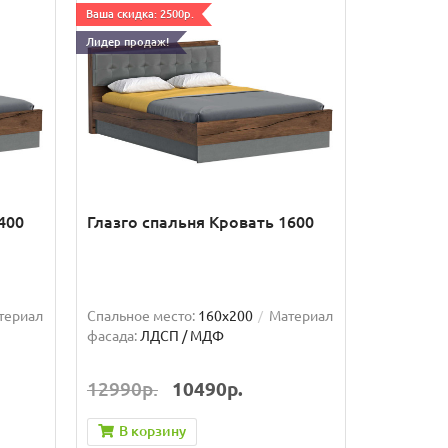
Ваша скидка: 2500р.
Лидер продаж!
400
Глазго спальня Кровать 1600
териал
Спальное место:
160x200
Материал
фасада:
ЛДСП / МДФ
12990р.
10490р.
В корзину