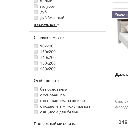
белый
голубой
дуб
Лидер п
дуб беленый
Показать все
Спальное место
90x200
120x200
140x200
160x200
180x200
Далла
Особенности
без основания
с основанием
с основанием на ножках
Спальн
с подъемным механизмом
фасада
с ящиком для белья
1049
Подъемный механизм