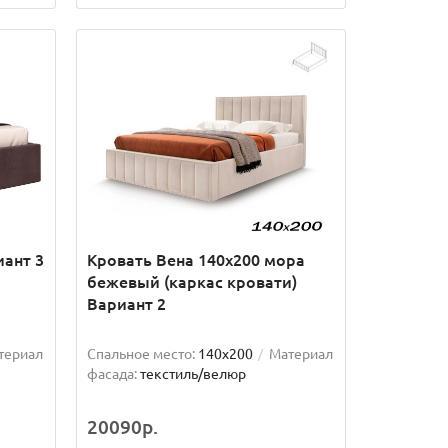
иант 3
Кровать Вена 140х200 мора
бежевый (каркас кровати)
Вариант 2
териал
Спальное место:
140x200
Материал
фасада:
текстиль/велюр
20090р.