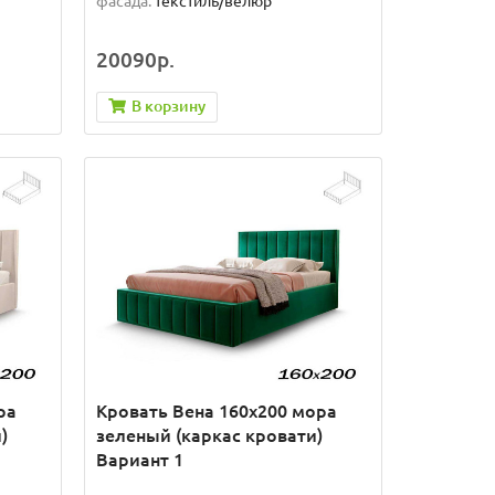
фасада:
текстиль/велюр
20090р.
В корзину
ра
Кровать Вена 160х200 мора
)
зеленый (каркас кровати)
Вариант 1