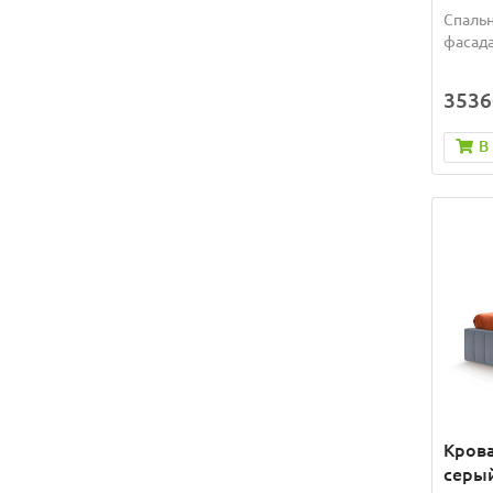
Спальн
фасада
3536
В
Крова
серый