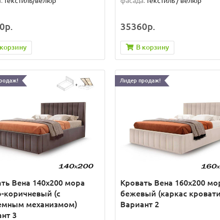
:
текстиль/велюр
фасада:
текстиль / велюр
0р.
35360р.
 корзину
В корзину
родаж!
Лидер продаж!
ть Вена 140х200 мора
Кровать Вена 160х200 мо
-коричневый (с
бежевый (каркас кровати
емным механизмом)
Вариант 2
нт 3