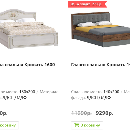
Ваша скидка: 2700р.
а спальня Кровать 1600
Глазго спальня Кровать 1
ое место:
160x200
Материал
Спальное место:
140x200
Ма
:
ЛДСП / МДФ
фасада:
ЛДСП / МДФ
0р.
11990р.
9290р.
 корзину
В корзину