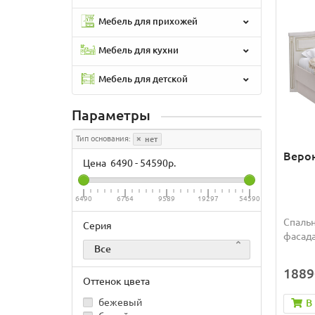
Мебель для прихожей
Мебель для кухни
Мебель для детской
Параметры
Тип основания:
нет
Верон
Цена
6490
-
54590
р.
6490
6764
9589
19297
54590
Спальн
Серия
фасада
Все
1889
Оттенок цвета
бежевый
В