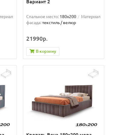
Вариант 2
териал
Спальное место:
180x200
Материал
фасада:
текстиль / велюр
21990р.
В корзину
ра
Кровать Вена 180х200 мора