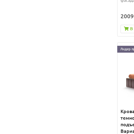
фасада
2009
В
Лидер п
Крова
темно
подъ
Вариа