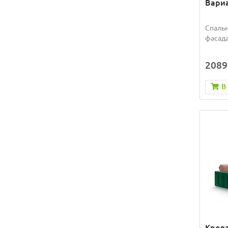
Вариа
Спальн
фасада
2089
В
Крова