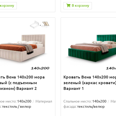
 корзину
В корзину
ть Вена 140х200 мора
Кровать Вена 140х200 мо
вый (с подъемным
зеленый (каркас кровати
измом) Вариант 2
Вариант 1
ое место:
140x200
Материал
Спальное место:
140x200
Ма
:
текстиль / велюр
фасада:
текстиль/велюр