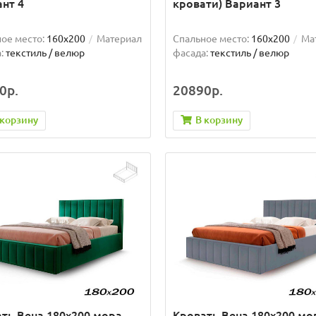
нт 4
кровати) Вариант 3
ое место:
160x200
Материал
Спальное место:
160x200
Ма
:
текстиль / велюр
фасада:
текстиль / велюр
0р.
20890р.
 корзину
В корзину
ть Вена 180х200 мора
Кровать Вена 180х200 мо