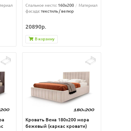
териал
Спальное место:
160x200
Материал
фасада:
текстиль / велюр
20890р.
В корзину
ра
Кровать Вена 180х200 мора
ас
бежевый (каркас кровати)