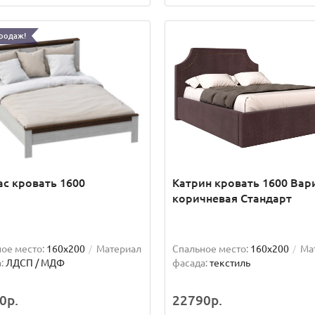
родаж!
с кровать 1600
Катрин кровать 1600 Вар
коричневая Стандарт
ое место:
160x200
Материал
Спальное место:
160x200
Ма
:
ЛДСП / МДФ
фасада:
текстиль
0р.
22790р.