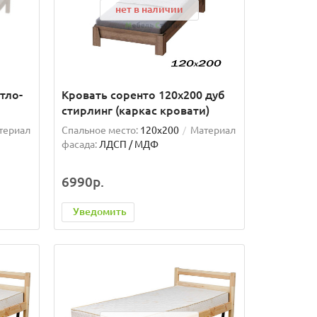
нет в наличии
тло-
Кровать соренто 120х200 дуб
стирлинг (каркас кровати)
териал
Спальное место:
120x200
Материал
фасада:
ЛДСП / МДФ
6990р.
Уведомить