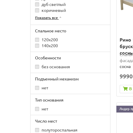
дуб светлый
коричневый
Показать все
Спальное место
Рино 
120x200
140x200
бруск
сосн
Спальн
Особенности
фасада
сосна
без основания
9990
Подъемный механизм
нет
В
Тип основания
нет
Лидер п
Число мест
полутороспальная