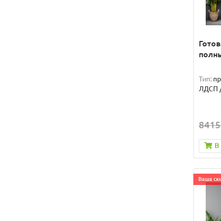
Готов
полн
Тип:
п
ЛДСП 
8415
В
Ваша ски