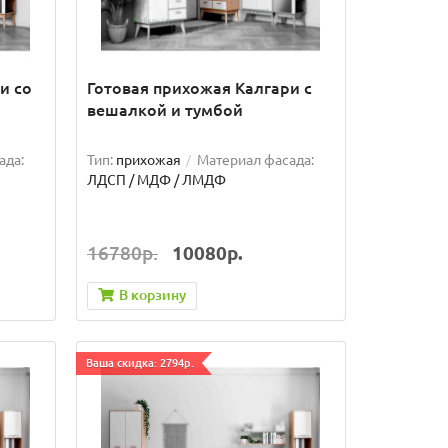
и со
Готовая прихожая Калгари с
вешалкой и тумбой
ада:
Тип:
прихожая
Материал фасада:
ЛДСП / МДФ / ЛМДФ
16780р.
10080р.
В корзину
Ваша скидка: 2794р.