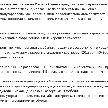
оге
интернет магазина
Мебель Студия
представлены современные 
ные, металлические, каркасные по привлекательным ценам.
полутороспальную кровать можно дополнительно укомплектовать:
мом, ортопедическим основанием и матрасом различных видов.
 ассортимент кроватей полуторок кроватей, различные варианты м
ю кровать в современном стиле хорошего качества.
цены, прямые поставки с фабрики, продажа в рассрочку или в креди
енную, полуторную кровать стандартных размеров 120х200, 140х200,
редпочтениям.
периодические распродажи, скидки постоянным клиентам, скидки п
ь и выгодно купить дешево 1 5 спальную кровать в спальню вашего 
отовлении полуторных кроватей используются только качественные,
ность которых подтверждена документально, комплектующие лучш
дителя. Низкая цена на весь ассортимент мебели.
 полуторки представлены на сайте интернет магазина с фото в инт
ми и инструкциями по сборке.