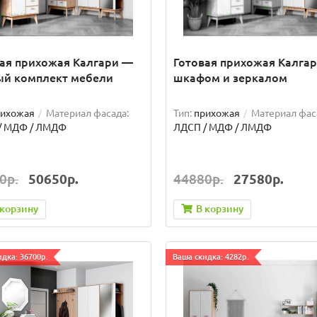
ая прихожая Калгари —
Готовая прихожая Калгар
ый комплект мебели
шкафом и зеркалом
рихожая
Материал фасада:
Тип:
прихожая
Материал фас
/ МДФ / ЛМДФ
ЛДСП / МДФ / ЛМДФ
0р.
50650р.
44880р.
27580р.
 корзину
В корзину
дка: 36700р.
Ваша скидка: 4282р.