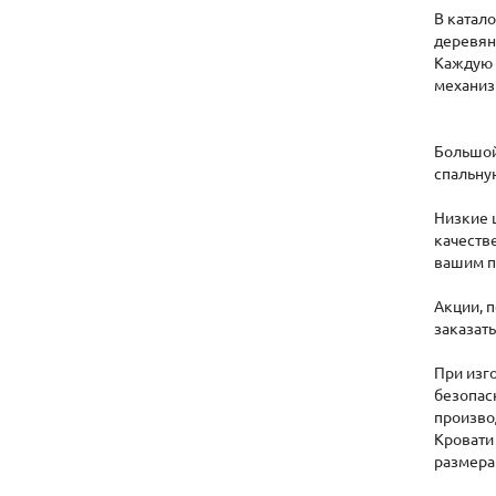
В катал
деревян
Каждую 
механиз
Большой
спальну
Низкие 
качеств
вашим п
Акции, 
заказат
При изг
безопас
произво
Кровати
размера