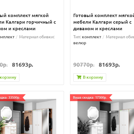
вый комплект мягкой
Готовый комплект мягко
и Калгари горчичный с
мебели Калгари серый с
ном и креслами
диваном и креслами
мплект
Материал обивки:
Тип:
комплект
Материал оби
велюр
0р.
81693р.
90770р.
81693р.
 корзину
В корзину
дка: 33500р.
Ваша скидка: 17300р.