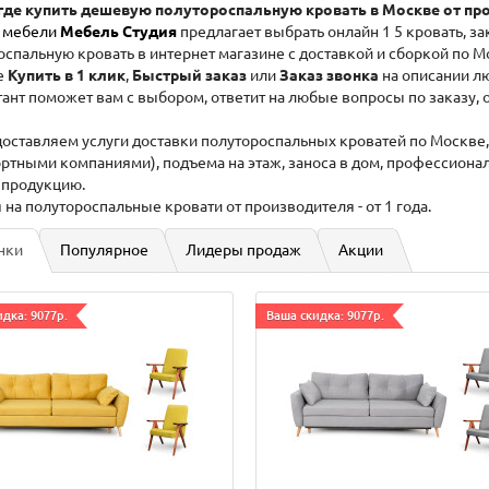
где купить дешевую полутороспальную кровать в Москве от пр
 мебели
Мебель Студия
предлагает выбрать онлайн 1 5 кровать, з
оспальную кровать в интернет магазине с доставкой и сборкой по М
е
Купить в 1 клик
,
Быстрый заказ
или
Заказ звонка
на описании лю
ант поможет вам с выбором, ответит на любые вопросы по заказу, о
оставляем услуги доставки полутороспальных кроватей по Москве,
ортными компаниями), подъема на этаж, заноса в дом, профессионал
и продукцию.
 на полутороспальные кровати от производителя - от 1 года.
нки
Популярное
Лидеры продаж
Акции
дка: 9077р.
Ваша скидка: 9077р.