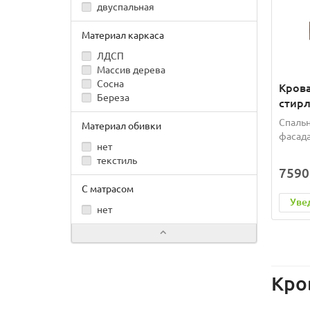
двуспальная
Материал каркаса
ЛДСП
Массив дерева
Сосна
Крова
Береза
стирл
Спальн
Материал обивки
фасада
нет
текстиль
7590
С матрасом
Уве
нет
Кро