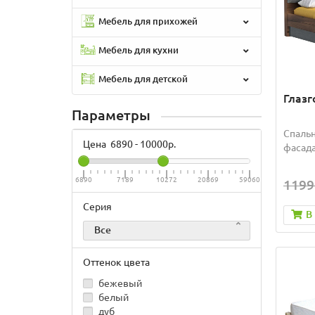
Мебель для прихожей
Мебель для кухни
Мебель для детской
Глазг
Параметры
Спальн
Цена
6890
-
10000
р.
фасада
6890
7189
10272
20869
59060
1199
Серия
В
Все
Оттенок цвета
бежевый
белый
дуб