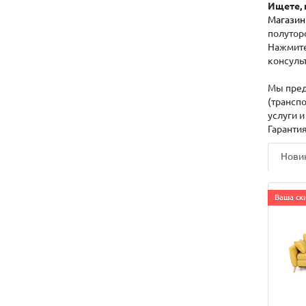
Ищете, 
Магазин
полутор
Нажмит
консульт
Мы пред
(трансп
услуги 
Гарантия
Нови
Ваша ски