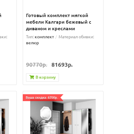
й
Готовый комплект мягкой
мебели Калгари бежевый с
диваном и креслами
вки:
Тип:
комплект
Материал обивки:
велюр
90770р.
81693р.
В корзину
Ваша скидка: 6700р.