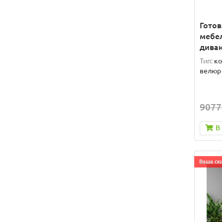
Гото
мебел
дива
Тип:
ко
велюр
9077
В
Ваша ски