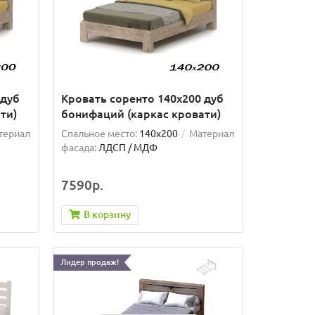
 дуб
Кровать соренто 140х200 дуб
ти)
бонифаций (каркас кровати)
териал
Спальное место:
140x200
Материал
фасада:
ЛДСП / МДФ
7590р.
В корзину
Лидер продаж!