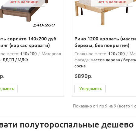
нет в наличии
нет в наличии
ть соренто 140х200 дуб
Рино 1200 кровать (масс
инг (каркас кровати)
березы, без покрытия)
ое место:
140x200
Материал
Спальное место:
120x200
Ма
:
ЛДСП / МДФ
фасада:
массив дерева / береза
сосна
р.
6890р.
домить
Уведомить
Показано с 1 по 9 из 9 (всего 1 
вати полутороспальные дешево