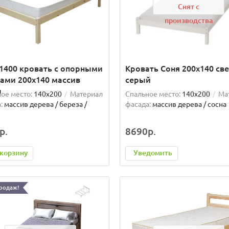
Снят с
производства
1400 кровать с опорными
Кровать Соня 200x140 све
ами 200x140 массив
серый
ы
ое место:
140x200
Материал
Спальное место:
140x200
Ма
:
массив дерева / береза /
фасада:
массив дерева / сосна
р.
8690р.
 корзину
Уведомить
родаж!