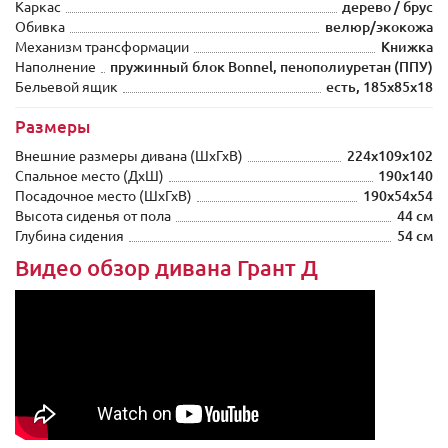
Каркас
дерево / брус
Обивка
велюр/экокожа
Механизм трансформации
Книжка
Наполнение
пружинный блок Bonnel, пенополиуретан (ППУ)
Бельевой ящик
есть, 185х85х18
Размеры
Внешние размеры дивана (ШxГхВ)
224х109х102
Спальное место (ДхШ)
190х140
Посадочное место (ШxГхВ)
190х54х54
Высота сиденья от пола
44 см
Глубина сидения
54 см
Видео обзор дивана Грант Д