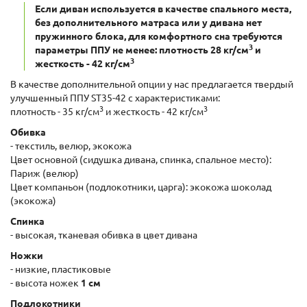
Если диван используется в качестве спального места,
без дополнительного матраса или у дивана нет
пружинного блока, для комфортного сна требуются
3
параметры ППУ не менее: плотность 28 кг/см
и
3
жесткость - 42 кг/см
В качестве дополнительной опции у нас предлагается твердый
улучшенный ППУ ST35-42 с характеристиками:
3
3
плотность - 35 кг/см
и жесткость - 42 кг/см
Обивка
- текстиль, велюр, экокожа
Цвет основной (сидушка дивана, спинка, спальное место):
Париж (велюр)
Цвет компаньон (подлокотники, царга): экокожа шоколад
(экокожа)
Спинка
- высокая, тканевая обивка в цвет дивана
Ножки
- низкие, пластиковые
- высота ножек
1 см
Подлокотники