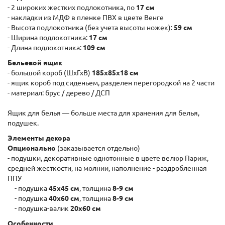
- 2 широких жестких подлокотника, по
17 см
- накладки из МДФ в пленке ПВХ в цвете Венге
- Высота подлокотника (без учета высоты ножек):
59 см
- Ширина подлокотника:
17 см
- Длина подлокотника:
109 см
Бельевой ящик
- большой короб (ШxГхВ)
185х85х18 см
- ящик короб под сиденьем, разделен перегородкой на 2 части
- материал: брус / дерево / ДСП
Ящик для белья — больше места для хранения для белья,
подушек.
Элементы декора
Опционально
(заказывается отдельно)
- подушки, декоративные однотонные в цвете велюр Париж,
средней жесткости, на молнии, наполнение - раздробленная
ППУ
- подушка
45х45 см
, толщина
8-9 см
- подушка
40х60 см
, толщина
8-9 см
- подушка-валик
20х60 см
Особенности