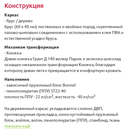
Конструкция
Каркас
- брус / дерево
Брус (60 x 40 мм) лиственных и хвойных пород, скрепленный
пазово-шиповым соединением с использованием клея ПВА и
естественной усадки бруса.
Механизм трансформации
- Книжка
Диван книжка Грант Д 140 велюр Париж и экокожа шоколад
оснащен механизмом трансформации Книжка, благодаря
которому диван легко превращается в комфортную кровать.
Наполнение
- зависимый пружинный блок Bonnel
- пенополиуретан (ППУ) ST22-40
3
3
плотность ППУ - 22 кг/см
, жесткость - 40 кг/см
На деревянный каркас укладывается слоями: ДВП,
противошумная прокладка, износоустойчивый пружинный
блок, войлок, ватин, пенополиуретан (ППУ), спанбонд, ткань
показать ещё