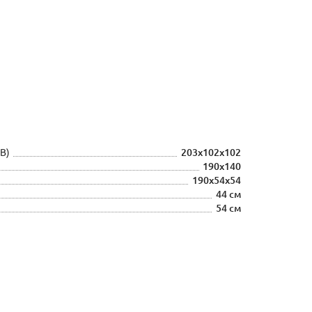
В)
203х102х102
190х140
190х54х54
44 см
54 см