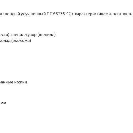
я твердый улучшенный ППУ ST35-42 с характеристиками: плотность -
есто): шенилл узор (шенилл)
колад (экокожа)
ованные ножки
 см