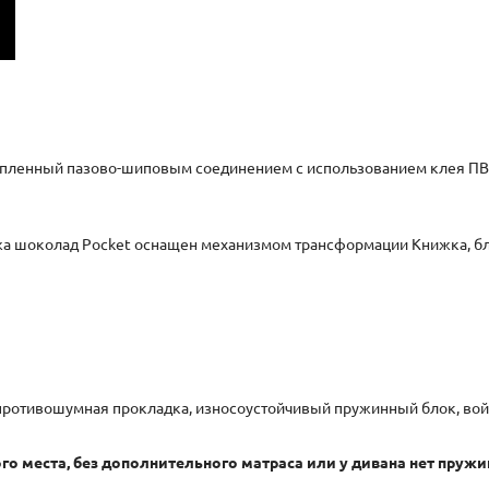
репленный пазово-шиповым соединением с использованием клея ПВА
жа шоколад Pocket оснащен механизмом трансформации Книжка, бл
ротивошумная прокладка, износоустойчивый пружинный блок, войло
ого места, без дополнительного матраса или у дивана нет пруж