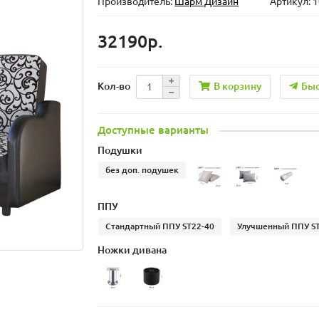
Производитель:
Шарм Дизайн
Артикул: 
32190р.
В корзину
Быс
Кол-во
Доступные варианты
Подушки
без доп. подушек
ППУ
Стандартный ППУ ST22-40
Улучшенный ППУ S
Ножки дивана