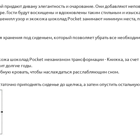
й придают дивану элегантность и очарование. Они добавляют неп
ере. Гости будут восхищены и вдохновлены таким стильным и изыс
 шенилл узор и экокожа шоколад Pocket занимают минимум места,
 хранения под сиденьем, который позволяет убрать все необходимы
окожа шоколад Pocket механизмом трансформации - Книжка, за счет
т долгие годы.
обную кровать, чтобы наслаждаться расслабляющим сном.
аточно приподнять сиденье до щелчка, а затем опустить остальную 