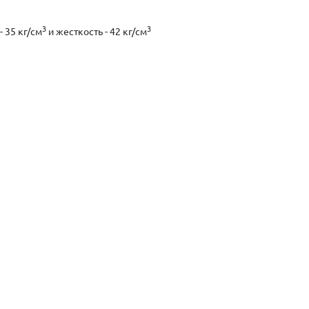
3
3
 35 кг/см
и жесткость - 42 кг/см