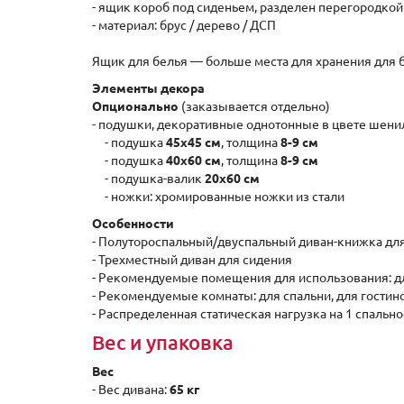
- ящик короб под сиденьем, разделен перегородкой 
- материал: брус / дерево / ДСП
Ящик для белья — больше места для хранения для 
Элементы декора
Опционально
(заказывается отдельно)
- подушки, декоративные однотонные в цвете шенил
- подушка
45х45 см
, толщина
8-9 см
- подушка
40х60 см
, толщина
8-9 см
- подушка-валик
20х60 см
- ножки: хромированные ножки из стали
Особенности
- Полутороспальный/двуспальный диван-книжка дл
- Трехместный диван для сидения
- Рекомендуемые помещения для использования: для
- Рекомендуемые комнаты: для спальни, для гостино
- Распределенная статическая нагрузка на 1 спально
Вес и упаковка
Вес
- Вес дивана:
65 кг