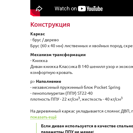
Конструкция
Каркас
- брус / дерево
Брус (60 x 40 мм) лиственных и хвойных пород, ск
Механизм трансформации
- Книжка
Диван книжка Классика В 140 шенилл узор и экоко
комфортную кровать.
p>
Наполнение
- независимый пружинный блок Pocket Spring
- пенополиуретан (ППУ) ST22-40
3
3
плотность ППУ - 22 кг/см
, жесткость - 40 кг/см
На деревянный каркас укладывается слоями: ДВП, п
показать ещё
Если диван используется в качестве спальн
параметры ППУ не менее: