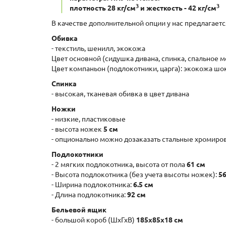
3
3
плотность 28 кг/см
и жесткость - 42 кг/см
В качестве дополнительной опции у нас предлагаетс
Обивка
- текстиль, шенилл, экокожа
Цвет основной (сидушка дивана, спинка, спальное м
Цвет компаньон (подлокотники, царга): экокожа шо
Спинка
- высокая, тканевая обивка в цвет дивана
Ножки
- низкие, пластиковые
- высота ножек
5 см
- опционально можно дозаказать стальные хромир
Подлокотники
- 2 мягких подлокотника, высота от пола
61 см
- Высота подлокотника (без учета высоты ножек):
56
- Ширина подлокотника:
6.5 см
- Длина подлокотника:
92 см
Бельевой ящик
- большой короб (ШxГхВ)
185х85х18 см