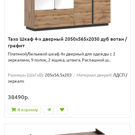
Тахо Шкаф 4-х дверный 2050x565x2030 дуб вотан /
графит
Платяной/бельевой шкаф 4х дверный для одежды с 2
зеркалами, 9 полок, 2 ящика, штанга. Распашной ш..
Размеры (ШxГxВ):
205x56.5x203
Материал дверей:
ЛДСП /
зеркало
38490р.
В корзину