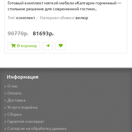
Готовый комплект мягкой мебели «Калгари» горчичный —
стильное решение для современной гостино..
Тип:
комплект
Материал обивки:
велюр
90770р.
81693р.
В корзину
Информация
О нас
Оплата
Доставка
Услуга подъёма
Сборка
Гарантия и возврат
Согласие на обработку данных