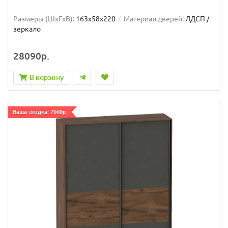
Размеры (ШxГxВ):
163x58x220
Материал дверей:
ЛДСП /
зеркало
28090р.
В корзину
Ваша скидка: 7000р.