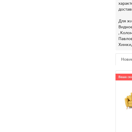
характ
достав
Для жи
Видное
, Коло
Павлов
Химки,
Нови
Ваша ски