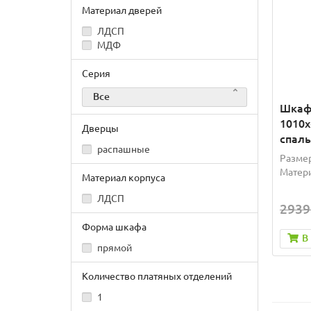
Материал дверей
ЛДСП
МДФ
Серия
Все
Шкаф
1010х
Дверцы
спаль
распашные
Размер
Матери
Материал корпуса
ЛДСП
2939
Форма шкафа
В
прямой
Количество платяных отделений
1