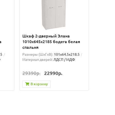
Шкаф 2-дверный Элана
а
1010х645х2185 бодега белая
спальня
.5
Размеры (ШxГxВ):
101x64.5x218.5
Ф
Материал дверей:
ЛДСП / МДФ
29390р.
22990р.
В корзину