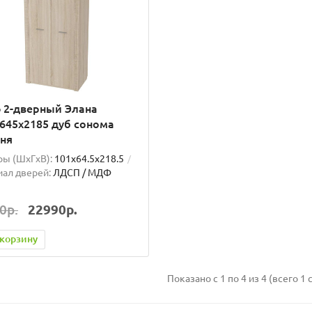
 2-дверный Элана
645х2185 дуб сонома
ня
ы (ШxГxВ):
101x64.5x218.5
ал дверей:
ЛДСП / МДФ
0р.
22990р.
 корзину
Показано с 1 по 4 из 4 (всего 1 