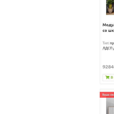
Моду
со ш
Тип:
п
ЛДСП 
9284
В
Ваша ски