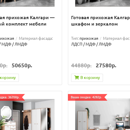
ая прихожая Калгари —
Готовая прихожая Калгар
ый комплект мебели
шкафом и зеркалом
рихожая
Материал фасада:
Тип:
прихожая
Материал фас
/ МДФ / ЛМДФ
ЛДСП / МДФ / ЛМДФ
0р.
50650р.
44880р.
27580р.
 корзину
В корзину
дка: 36700р.
Ваша скидка: 4282р.