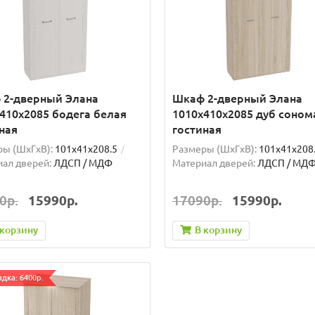
 2-дверный Элана
Шкаф 2-дверный Элана
410x2085 бодега белая
1010x410x2085 дуб соном
ная
гостиная
ы (ШxГxВ):
101x41x208.5
Размеры (ШxГxВ):
101x41x208
ал дверей:
ЛДСП / МДФ
Материал дверей:
ЛДСП / МД
0р.
15990р.
17090р.
15990р.
 корзину
В корзину
дка: 6400р.