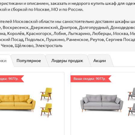
еристиками и описанием, заказать и недорого купить шкаф для оде
кой и сборкой по Москве, МО и по России.
телей Московской области мы самостоятельно доставим шкафы шир
, Воскресенск, Дзержинский, Дмитров, Долгопрудный, Домодедово,
мна, Королёв, Красногорск, Лобня, Лыткарино, Люберцы, Москва, 
ский Посад, Подольск, Пушкино, Раменское, Реутов, Сергиев Посад
 Чехов, Щёлково, Электросталь
нки
Популярное
Лидеры продаж
Акции
дка: 9077р.
Ваша скидка: 9077р.