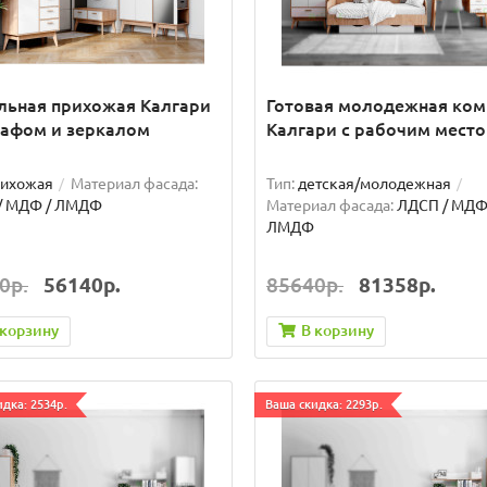
льная прихожая Калгари
Готовая молодежная ком
кафом и зеркалом
Калгари с рабочим мест
рихожая
Материал фасада:
Тип:
детская/молодежная
/ МДФ / ЛМДФ
Материал фасада:
ЛДСП / МДФ
ЛМДФ
0р.
56140р.
85640р.
81358р.
 корзину
В корзину
дка: 2534р.
Ваша скидка: 2293р.