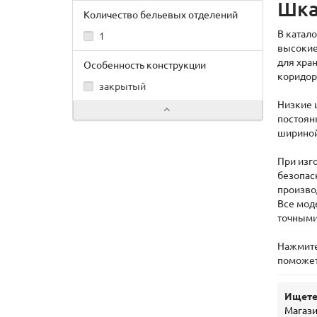
Шка
Количество бельевых отделений
В катал
1
высокие
для хра
Особенность конструкции
коридор
закрытый
Низкие 
постоян
шириной
При изг
безопас
произво
Все мод
точными
Нажмит
поможет 
Ищете
Магаз