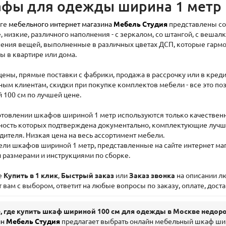
фы для одежды ширина 1 метр
оге
мебельного интернет магазина
Мебель Студия
представлены со
, низкие, различного наполнения - с зеркалом, со штангой, с веша
нения вещей, выполненные в различных цветах ДСП, которые гарм
ы в квартире или дома.
цены, прямые поставки с фабрики, продажа в рассрочку или в креди
ным клиентам, скидки при покупке комплектов мебели - все это п
 100 см по лучшей цене.
отовлении шкафов шириной 1 метр используются только качественн
ность которых подтверждена документально, комплектующие лучш
дителя. Низкая цена на весь ассортимент мебели.
ели шкафов шириной 1 метр, представленные на сайте интернет маг
 размерами и инструкциями по сборке.
е
Купить в 1 клик
,
Быстрый заказ
или
Заказ звонка
на описании лю
вам с выбором, ответит на любые вопросы по заказу, оплате, доста
, где купить шкаф шириной 100 см для одежды в Москве недоро
ин
Мебель Студия
предлагает выбрать онлайн мебельный шкаф шир