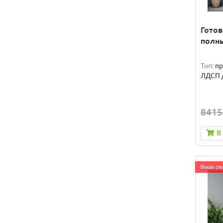
Готов
полн
Тип:
п
ЛДСП 
8415
В
Ваша ски