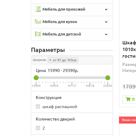
Мебель для прихожей
Мебель для кухни
Мебель для детской
Шкаф
Параметры
1010x
гости
Ширина:
от 97 до 103см
Размер
Цена
15990
-
29390
р.
Матери
1709
15990
16005
16157
16678
29390
Конструкция
В
шкаф распашной
Количество дверей
Ваша ски
2