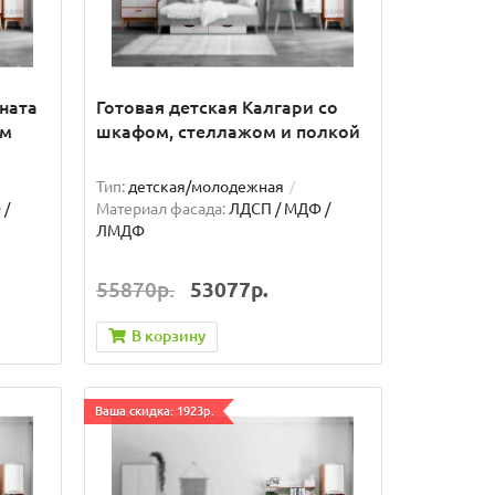
ната
Готовая детская Калгари со
ом
шкафом, стеллажом и полкой
Тип:
детская/молодежная
 /
Материал фасада:
ЛДСП / МДФ /
ЛМДФ
55870р.
53077р.
В корзину
Ваша скидка: 1923р.