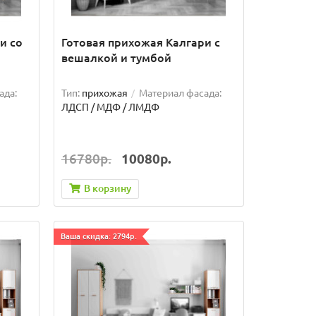
и со
Готовая прихожая Калгари с
вешалкой и тумбой
ада:
Тип:
прихожая
Материал фасада:
ЛДСП / МДФ / ЛМДФ
16780р.
10080р.
В корзину
Ваша скидка: 2794р.