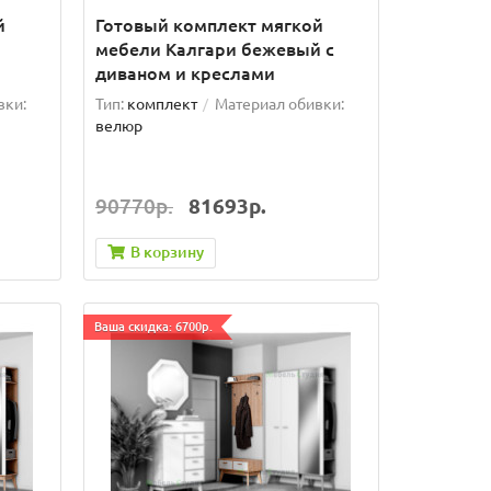
й
Готовый комплект мягкой
мебели Калгари бежевый с
диваном и креслами
вки:
Тип:
комплект
Материал обивки:
велюр
90770р.
81693р.
В корзину
Ваша скидка: 6700р.