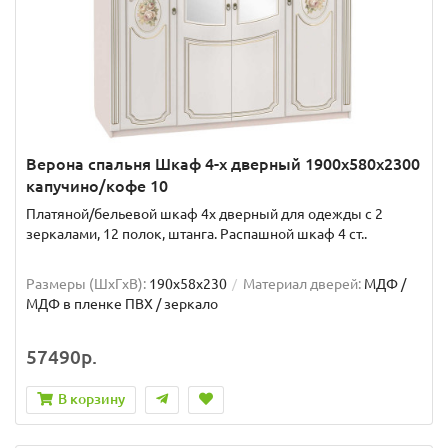
Верона спальня Шкаф 4-х дверный 1900x580x2300
капучино/кофе 10
Платяной/бельевой шкаф 4х дверный для одежды с 2
зеркалами, 12 полок, штанга. Распашной шкаф 4 ст..
Размеры (ШxГxВ):
190x58x230
Материал дверей:
МДФ /
МДФ в пленке ПВХ / зеркало
57490р.
В корзину