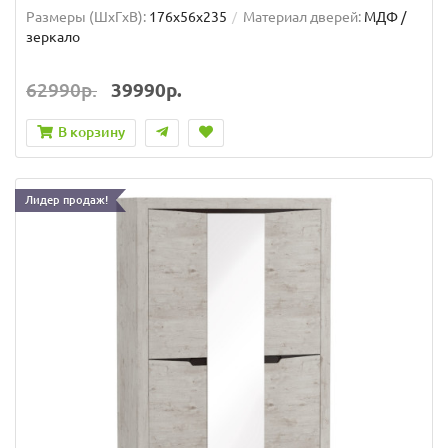
Размеры (ШxГxВ):
176x56x235
Материал дверей:
МДФ /
зеркало
62990р.
39990р.
В корзину
Лидер продаж!