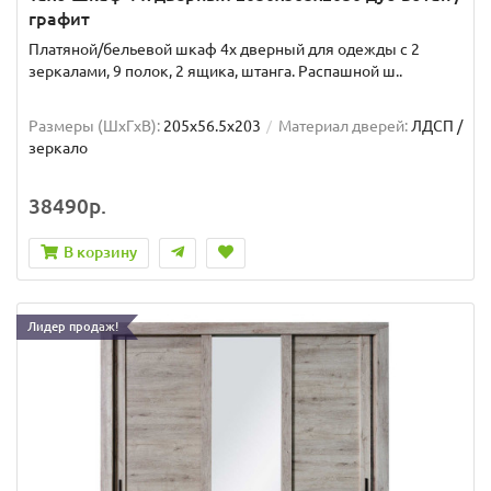
графит
Платяной/бельевой шкаф 4х дверный для одежды с 2
зеркалами, 9 полок, 2 ящика, штанга. Распашной ш..
Размеры (ШxГxВ):
205x56.5x203
Материал дверей:
ЛДСП /
зеркало
38490р.
В корзину
Лидер продаж!