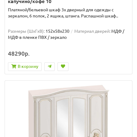
капучино/кофе 10
Платяной/бельевой шкаф 3х дверный для одежды с
зеркалом, 6 полок, 2 ящика, штанга. Распашной шкаф..
Размеры (ШxГxВ):
152x58x230
Материал дверей:
МДФ /
МДФ в пленке ПВХ / зеркало
48290р.
В корзину