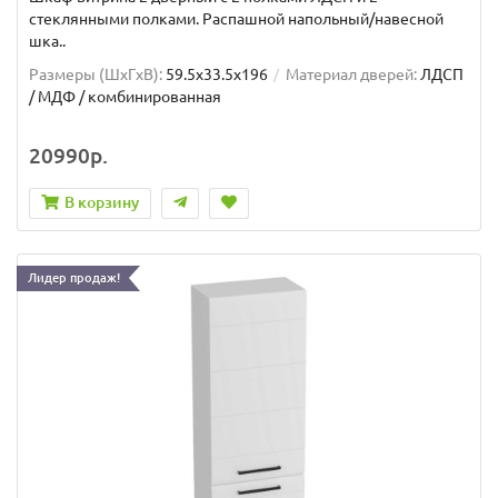
стеклянными полками. Распашной напольный/навесной
шка..
Размеры (ШxГxВ):
59.5x33.5x196
Материал дверей:
ЛДСП
/ МДФ / комбинированная
20990р.
В корзину
Лидер продаж!