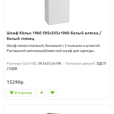
Шкаф Кёльн 1960 595х335х1960 белый аляска /
белый глянец
Шкаф пенал платяной, бельевой с 2 полками и штангой.
Распашной напольный/навесной шкаф для одежды..
Размеры (ШxГxВ):
59.5x33.5x196
Материал дверей:
ЛДСП
/ МДФ
15290р.
В корзину