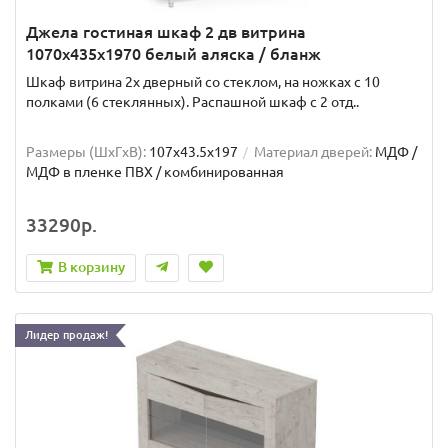
Джела гостиная шкаф 2 дв витрина
1070х435х1970 белый аляска / бланж
Шкаф витрина 2х дверный со стеклом, на ножках с 10
полками (6 стеклянных). Распашной шкаф с 2 отд..
Размеры (ШxГxВ):
107x43.5x197
Материал дверей:
МДФ /
МДФ в пленке ПВХ / комбинированная
33290р.
В корзину
Лидер продаж!