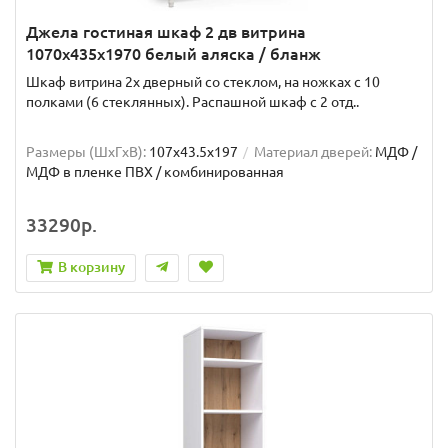
Джела гостиная шкаф 2 дв витрина
1070х435х1970 белый аляска / бланж
Шкаф витрина 2х дверный со стеклом, на ножках с 10
полками (6 стеклянных). Распашной шкаф с 2 отд..
Размеры (ШxГxВ):
107x43.5x197
Материал дверей:
МДФ /
МДФ в пленке ПВХ / комбинированная
33290р.
В корзину