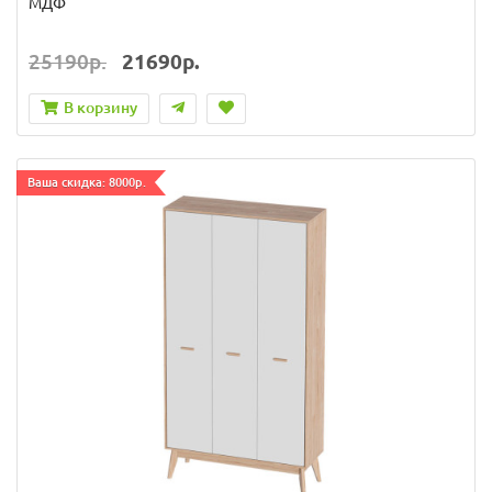
МДФ
25190р.
21690р.
В корзину
Ваша скидка: 8000р.