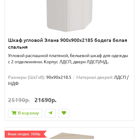
Шкаф угловой Элана 900x900x2185 бодега белая
спальня
Угловой распашной платяной, бельевой шкаф для одежды
с 2 отделениями. Корпус ЛДСП, двери ЛДСП/МД..
Размеры (ШxГxВ):
90x90x218.5
Материал дверей:
ЛДСП /
МДФ
25190р.
21690р.
В корзину
Ваша скидка: 3500р.