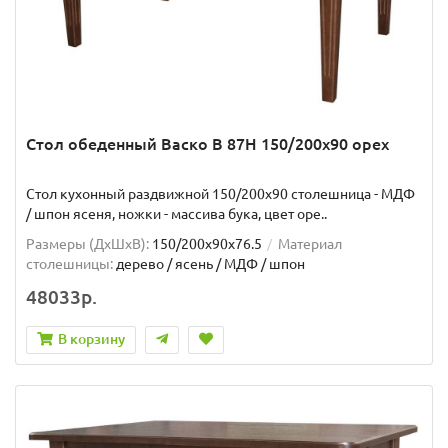
Стол обеденный Васко В 87Н 150/200х90 орех
Стол кухонный раздвижной 150/200х90 столешница - МДФ
/ шпон ясеня, ножки - массива бука, цвет оре..
Размеры (ДхШxВ):
150/200х90х76.5
Материал
столешницы:
дерево / ясень / МДФ / шпон
48033р.
В корзину