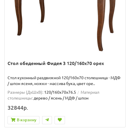
Стол обеденный Фидея 3 120/160х70 орех
Стол кухонный раздвижной 120/160х70 столешница - МДФ
/ шпон ясеня, ножки - массива бука, цвет оре..
Размеры (ДхШxВ):
120/160х70х76.5
Материал
столешницы:
дерево / ясень / МДФ / шпон
32844р.
В корзину