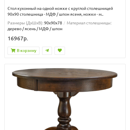
Стол кухонный на одной ножке с круглой столешницей
90х90 столешница - МДФ / шпон ясеня, ножки - м..
Размеры (ДхШxВ):
90х90х78
Материал столешницы:
дерево / ясень / МДФ / шпон
16967р.
В корзину