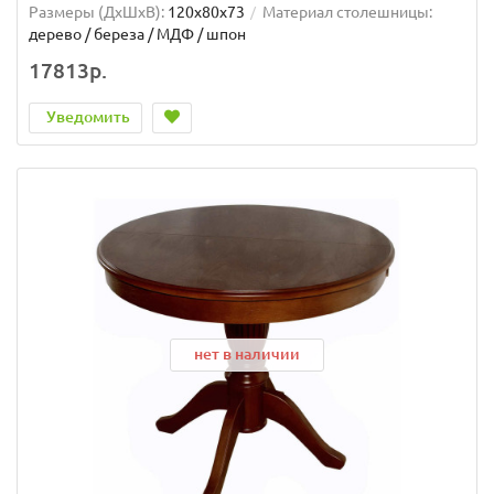
Размеры (ДхШxВ):
120x80x73
Материал столешницы:
дерево / береза / МДФ / шпон
17813р.
Уведомить
нет в наличии