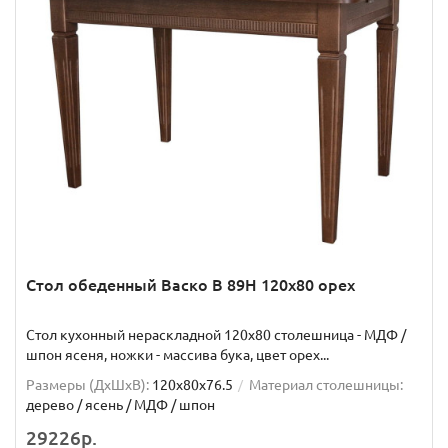
Стол обеденный Васко В 89Н 120х80 орех
Стол кухонный нераскладной 120х80 столешница - МДФ /
шпон ясеня, ножки - массива бука, цвет орех...
Размеры (ДхШxВ):
120х80х76.5
Материал столешницы:
дерево / ясень / МДФ / шпон
29226р.