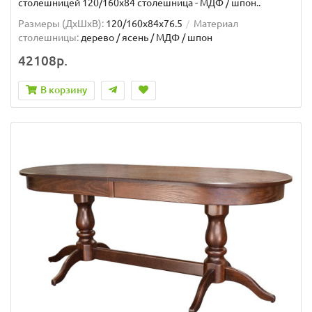
столешницей 120/160х84 столешница - МДФ / шпон..
Размеры (ДхШxВ):
120/160х84х76.5
Материал
столешницы:
дерево / ясень / МДФ / шпон
42108р.
В корзину