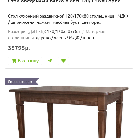
Стол обеденный Васко В 86Н 120/170х80 орех
Стол кухонный раздвижной 120/170х80 столешница - МДФ
/ шпон ясеня, ножки - массива бука, цвет оре..
Размеры (ДхШxВ):
120/170х80х76.5
Материал
столешницы:
дерево / ясень / МДФ / шпон
35795р.
В корзину
Лидер продаж!