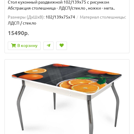
Стол кухонный раздвижной 102/139x75 с рисунком
Абстракция столешница - ЛДСП/стекло , ножки - мета..
Размеры (ДхШxВ):
102/139х75х74
Материал столешницы:
ЛДСП / стекло
15490р.
В корзину