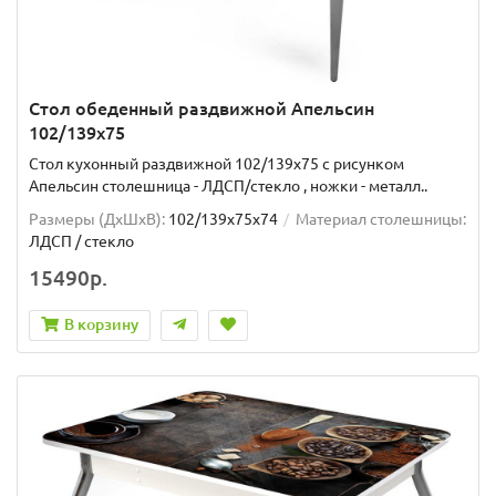
Стол обеденный раздвижной Апельсин
102/139х75
Стол кухонный раздвижной 102/139x75 с рисунком
Апельсин столешница - ЛДСП/стекло , ножки - металл..
Размеры (ДхШxВ):
102/139х75х74
Материал столешницы:
ЛДСП / стекло
15490р.
В корзину