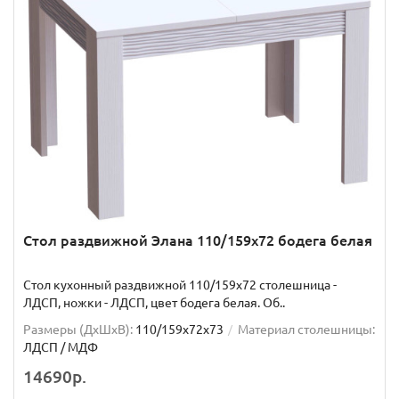
Стол раздвижной Элана 110/159х72 бодега белая
Стол кухонный раздвижной 110/159х72 столешница -
ЛДСП, ножки - ЛДСП, цвет бодега белая. Об..
Размеры (ДхШxВ):
110/159х72х73
Материал столешницы:
ЛДСП / МДФ
14690р.