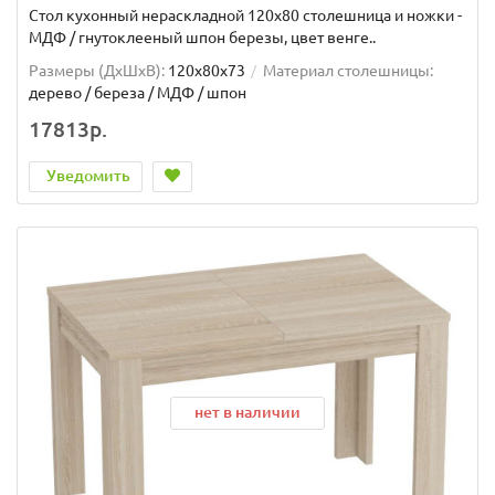
Стол кухонный нераскладной 120х80 столешница и ножки -
МДФ / гнутоклееный шпон березы, цвет венге..
Размеры (ДхШxВ):
120x80x73
Материал столешницы:
дерево / береза / МДФ / шпон
17813р.
Уведомить
нет в наличии