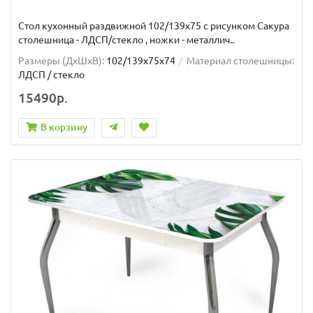
Стол кухонный раздвижной 102/139x75 с рисунком Сакура
столешница - ЛДСП/стекло , ножки - металлич..
Размеры (ДхШxВ):
102/139х75х74
Материал столешницы:
ЛДСП / стекло
15490р.
В корзину