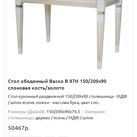
Стол обеденный Васко В 87Н 150/200х90
слоновая кость/золото
Стол кухонный раздвижной 150/200х90 столешница - МДФ
/ шпон ясеня, ножки - массива бука, цвет сло..
Размеры (ДхШxВ):
150/200х90х76.5
Материал
столешницы:
дерево / ясень / МДФ / шпон
50467р.