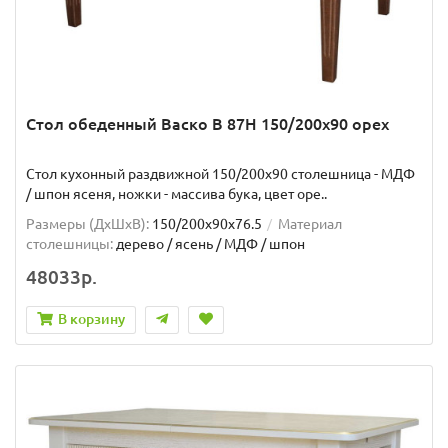
Стол обеденный Васко В 87Н 150/200х90 орех
Стол кухонный раздвижной 150/200х90 столешница - МДФ
/ шпон ясеня, ножки - массива бука, цвет оре..
Размеры (ДхШxВ):
150/200х90х76.5
Материал
столешницы:
дерево / ясень / МДФ / шпон
48033р.
В корзину