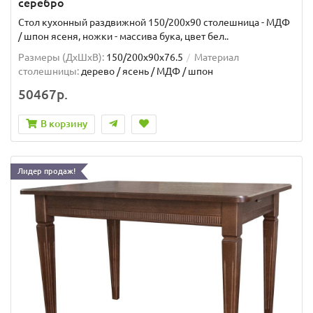
серебро
Стол кухонный раздвижной 150/200х90 столешница - МДФ
/ шпон ясеня, ножки - массива бука, цвет бел..
Размеры (ДхШxВ):
150/200х90х76.5
Материал
столешницы:
дерево / ясень / МДФ / шпон
50467р.
В корзину
Лидер продаж!