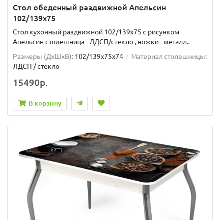
Стол обеденный раздвижной Апельсин
102/139х75
Стол кухонный раздвижной 102/139x75 с рисунком
Апельсин столешница - ЛДСП/стекло , ножки - металл..
Размеры (ДхШxВ):
102/139х75х74
Материал столешницы:
ЛДСП / стекло
15490р.
В корзину