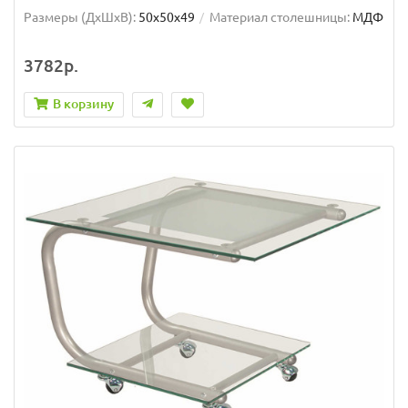
Размеры (ДхШxВ):
50х50х49
Материал столешницы:
МДФ
3782р.
В корзину