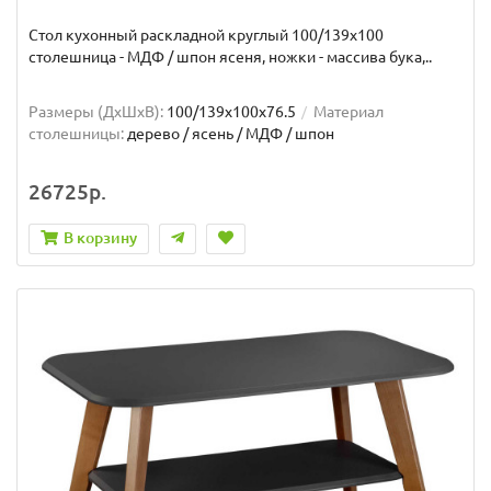
Стол кухонный раскладной круглый 100/139х100
столешница - МДФ / шпон ясеня, ножки - массива бука,..
Размеры (ДхШxВ):
100/139х100х76.5
Материал
столешницы:
дерево / ясень / МДФ / шпон
26725р.
В корзину