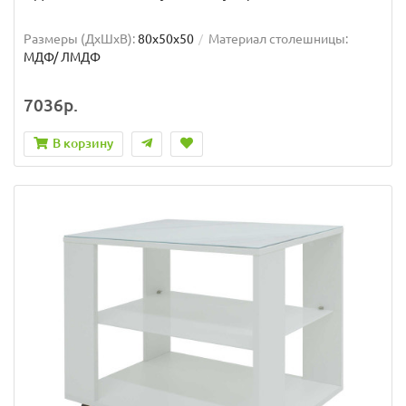
Размеры (ДхШxВ):
80х50х50
Материал столешницы:
МДФ/ ЛМДФ
7036р.
В корзину