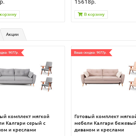
р.
15618р.
 корзину
В корзину
Акции
дка: 9077р.
Ваша скидка: 9077р.
вый комплект мягкой
Готовый комплект мягко
и Калгари серый с
мебели Калгари бежевый
ном и креслами
диваном и креслами