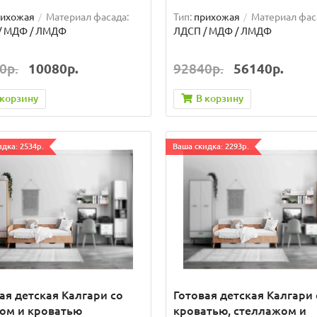
рихожая
Материал фасада:
Тип:
прихожая
Материал фас
/ МДФ / ЛМДФ
ЛДСП / МДФ / ЛМДФ
0р.
10080р.
92840р.
56140р.
 корзину
В корзину
дка: 2534р.
Ваша скидка: 2293р.
ая детская Калгари со
Готовая детская Калгари 
ом и кроватью
кроватью, стеллажом и