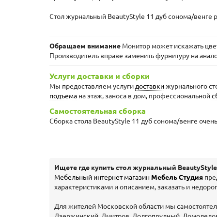
Стол журнальный BeautyStyle 11 дуб сонома/венге ре
Обращаем внимание
Монитор может искажать цвета
Производитель вправе заменить фурнитуру на анал
Услуги доставки и сборки
Мы предоставляем услуги
доставки
журнального сто
подъема
на этаж, заноса в дом, профессиональной
с
Самостоятельная сборка
Сборка стола BeautyStyle 11 дуб сонома/венге очен
Ищете где купить стол журнальный BeautyStyle
Мебельный интернет магазин
Мебель Студия
пред
характеристиками и описанием, заказать и недорог
Для жителей Московской области мы самостоятельн
Дзержинский, Дмитров, Долгопрудный, Домодедово,