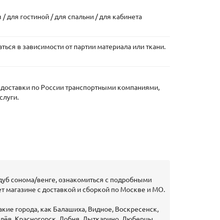
 для гостиной / для спальни / для кабинета
ться в зависимости от партии материала или ткани.
и доставки по России транспортными компаниями,
слуги.
 дуб сонома/венге, ознакомиться с подробными
т магазине с доставкой и сборкой по Москве и МО.
кие города, как Балашиха, Видное, Воскресенск,
олёв, Красногорск, Лобня, Лыткарино, Люберцы,