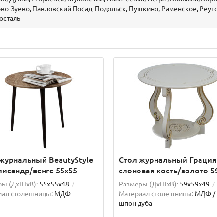
о-Зуево, Павловский Посад, Подольск, Пушкино, Раменское, Реутов
осталь
журнальный BeautyStyle
Стол журнальный Грация
лисандр/венге 55х55
слоновая кость/золото 5
ры (ДхШxВ):
55х55х48
Размеры (ДхШxВ):
59х59х49
иал столешницы:
МДФ
Материал столешницы:
МДФ / 
шпон дуба