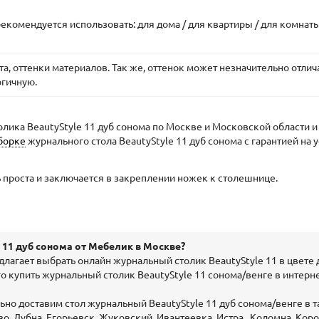
комендуется использовать: для дома / для квартиры / для комнаты /
, оттенки материалов. Так же, оттенок может незначительно отлича
огичную.
лика BeautyStyle 11 дуб сонома по Москве и Московской области 
борке
журнального стола BeautyStyle 11 дуб сонома с гарантией на у
ь проста и заключается в закреплении ножек к столешнице.
 11 дуб сонома от Мебелик в Москве?
лагает выбрать онлайн журнальный столик BeautyStyle 11 в цвете
о купить журнальный столик BeautyStyle 11 сонома/венге в интерне
о доставим стол журнальный BeautyStyle 11 дуб сонома/венге в та
 Дубна, Егорьевск, Жуковский, Ивантеевка, Истра , Коломна, Кор