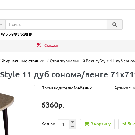
:
полуторная кровать
Скидки
Журнальные столики
Стол журнальный BeautyStyle 11 дуб соно
tyle 11 дуб сонома/венге 71х71
Производитель:
Мебелик
Артикул: 
6360р.
В корзину
Быс
Кол-во