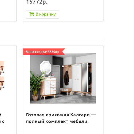
15772р.
В корзину
Ваша скидка: 33500р.
й
Готовая прихожая Калгари —
 с
полный комплект мебели