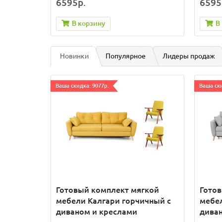
6595р.
6595
В корзину
В
Новинки
Популярное
Лидеры продаж
Ваша скидка: 9077р.
Ваша ски
Готовый комплект мягкой
Гото
мебели Калгари горчичный с
мебел
диваном и креслами
дива