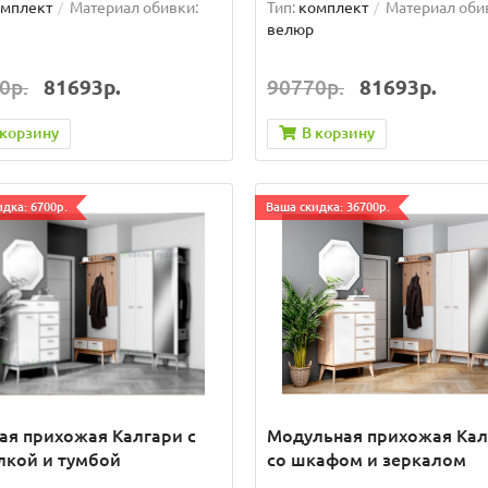
мплект
Материал обивки:
Тип:
комплект
Материал оби
велюр
0р.
81693р.
90770р.
81693р.
 корзину
В корзину
дка: 6700р.
Ваша скидка: 36700р.
ая прихожая Калгари с
Модульная прихожая Кал
лкой и тумбой
со шкафом и зеркалом