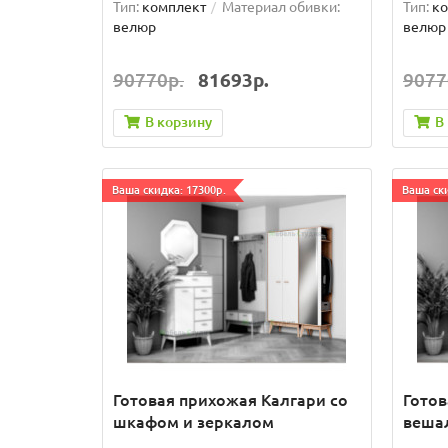
Тип:
комплект
Материал обивки:
Тип:
ко
велюр
велюр
90770р.
81693р.
9077
В корзину
В
Ваша скидка: 17300р.
Ваша ски
Готовая прихожая Калгари со
Готов
шкафом и зеркалом
веша