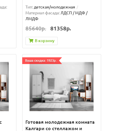
ада:
Тип:
детская/молодежная
Материал фасада:
ЛДСП / МДФ /
ЛМДФ
85640р.
81358р.
В корзину
Ваша скидка: 1923р.
с
Готовая молодежная комната
Калгари со стеллажом и