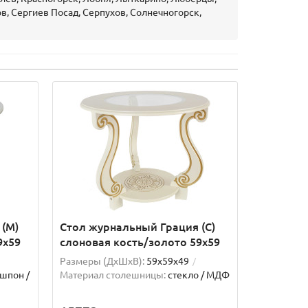
, Сергиев Посад, Серпухов, Солнечногорск,
 (М)
Стол журнальный Грация (С)
9х59
слоновая кость/золото 59х59
Размеры (ДхШxВ):
59х59х49
шпон /
Материал столешницы:
стекло / МДФ