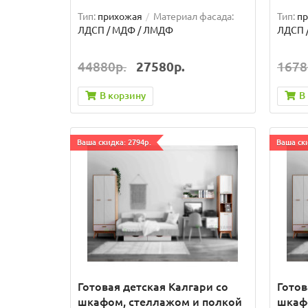
Тип:
прихожая
Материал фасада:
Тип:
п
ЛДСП / МДФ / ЛМДФ
ЛДСП 
44880р.
27580р.
1678
В корзину
В
Ваша скидка: 2794р.
Ваша ски
Готовая детская Калгари со
Готов
шкафом, стеллажом и полкой
шкаф