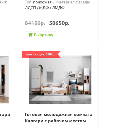
вки:
Тип:
прихожая
Материал фасада:
ЛДСП / МДФ / ЛМДФ
84150р.
50650р.
В корзину
Ваша скидка: 4282р.
гари
Готовая молодежная комната
Калгари с рабочим местом