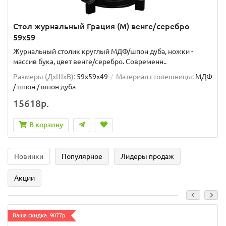
Стол журнальный Грация (М) венге/серебро
59х59
Журнальный столик круглый МДФ/шпон дуба, ножки -
массив бука, цвет венге/серебро. Современн..
Размеры (ДхШxВ):
59х59х49
Материал столешницы:
МДФ
/ шпон / шпон дуба
15618р.
В корзину
Новинки
Популярное
Лидеры продаж
Акции
Ваша скидка: 9077р.