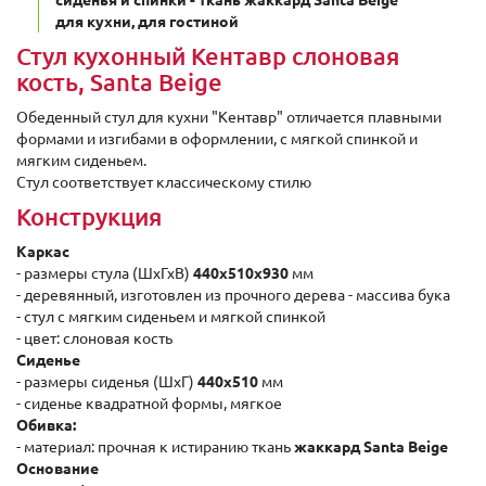
сиденья и спинки - ткань жаккард Santa Beige
для кухни, для гостиной
Стул кухонный Кентавр слоновая
кость, Santa Beige
Обеденный стул для кухни "Кентавр" отличается плавными
формами и изгибами в оформлении, с мягкой спинкой и
мягким сиденьем.
Стул соответствует классическому стилю
Конструкция
Каркас
- размеры стула (ШхГхВ)
440х510х930
мм
- деревянный, изготовлен из прочного дерева - массива бука
- стул с мягким сиденьем и мягкой спинкой
- цвет: слоновая кость
Сиденье
- размеры сиденья (ШхГ)
440x510
мм
- сиденье квадратной формы, мягкое
Обивка:
- материал: прочная к истиранию ткань
жаккард Santa Beige
Основание