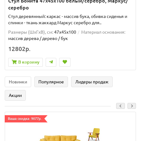
Стул Бонита 47х45х100 белый/серебро, Маркус/
серебро
Стул деревянный: каркас - массив бука, обивка сиденья и
спинки - ткань жаккард Маркус серебро для..
Размеры (ШxГxВ), см:
47х45х100
Материал основания:
массив дерева / дерево / бук
12802р.
В корзину
Новинки
Популярное
Лидеры продаж
Акции
Ваша скидка: 9077р.