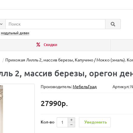
:
модульный диван
Скидки
Прихожая Лилль 2, массив березы, Капучино / Мокко (эмаль). Ко
ль 2, массив березы, орегон де
Производитель:
МебельГрад
Артикул: 
27990р.
Уведомить
Кол-во