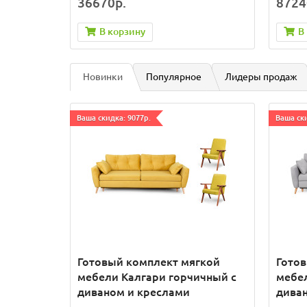
36670р.
8724
В корзину
В
Новинки
Популярное
Лидеры продаж
Ваша скидка: 9077р.
Ваша ски
Готовый комплект мягкой
Гото
мебели Калгари горчичный с
мебел
диваном и креслами
дива