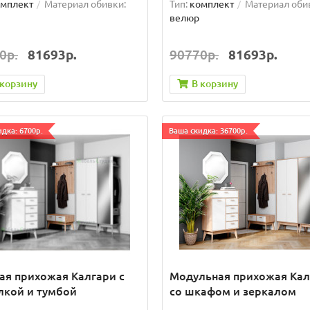
мплект
Материал обивки:
Тип:
комплект
Материал оби
велюр
0р.
81693р.
90770р.
81693р.
 корзину
В корзину
дка: 6700р.
Ваша скидка: 36700р.
ая прихожая Калгари с
Модульная прихожая Кал
лкой и тумбой
со шкафом и зеркалом