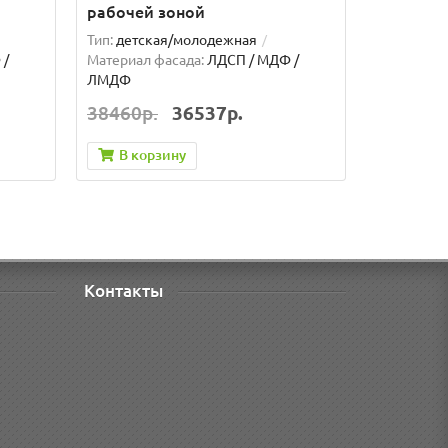
рабочей зоной
Тип:
детская/молодежная
 /
Материал фасада:
ЛДСП / МДФ /
ЛМДФ
38460р.
36537р.
В корзину
Контакты