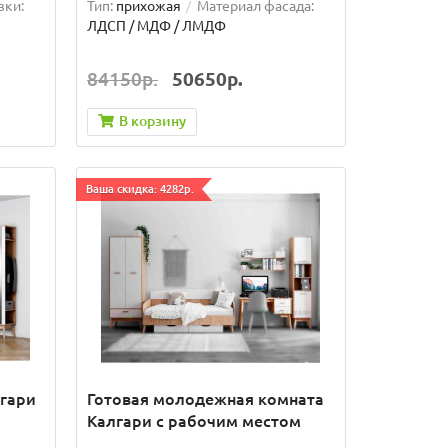
вки:
Тип:
прихожая
Материал фасада:
ЛДСП / МДФ / ЛМДФ
84150р.
50650р.
В корзину
Ваша скидка: 4282р.
гари
Готовая молодежная комната
Калгари с рабочим местом