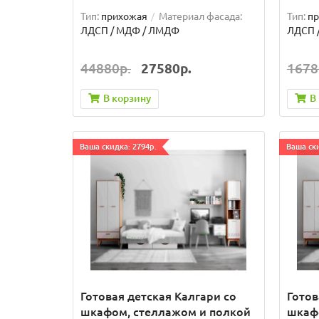
Тип:
прихожая
Материал фасада:
Тип:
п
ЛДСП / МДФ / ЛМДФ
ЛДСП 
44880р.
27580р.
1678
В корзину
В
Ваша скидка: 2794р.
Ваша ски
Готовая детская Калгари со
Готов
шкафом, стеллажом и полкой
шкаф