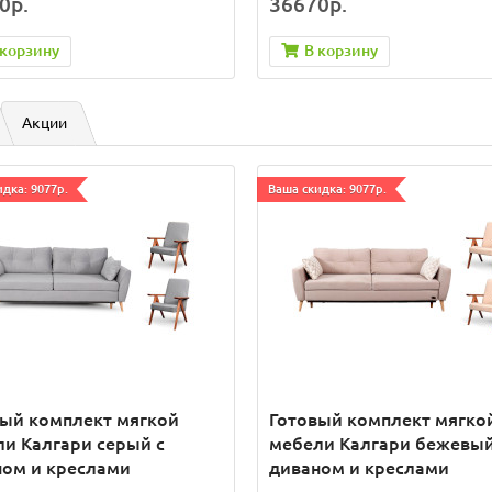
0р.
36670р.
 корзину
В корзину
Акции
дка: 9077р.
Ваша скидка: 9077р.
вый комплект мягкой
Готовый комплект мягко
и Калгари серый с
мебели Калгари бежевый
ном и креслами
диваном и креслами