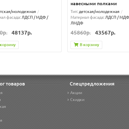
навесными полками
тская/молодежная
Тип:
детская/молодежная
ал фасада:
ЛДСП / МДФ /
Материал фасада:
ЛДСП / МДФ
ЛМДФ
0р.
48137р.
45860р.
43567р.
 корзину
В корзину
ог товаров
Спецпредложения
ня
Акции
я
Скидки
жая
ая