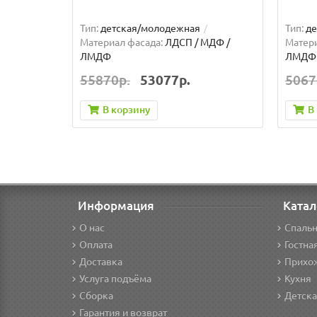
Тип:
детская/молодежная
Тип:
де
Материал фасада:
ЛДСП / МДФ /
Матери
ЛМДФ
ЛМДФ
55870р.
53077р.
5067
В корзину
В
Информация
Катал
О нас
Спаль
Оплата
Гостна
Доставка
Прихо
Услуга подъёма
Кухня
Сборка
Детск
Гарантия и возврат