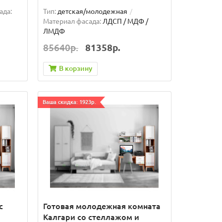
ада:
Тип:
детская/молодежная
Материал фасада:
ЛДСП / МДФ /
ЛМДФ
85640р.
81358р.
В корзину
Ваша скидка: 1923р.
с
Готовая молодежная комната
Калгари со стеллажом и