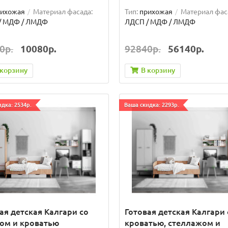
рихожая
Материал фасада:
Тип:
прихожая
Материал фас
/ МДФ / ЛМДФ
ЛДСП / МДФ / ЛМДФ
0р.
10080р.
92840р.
56140р.
 корзину
В корзину
дка: 2534р.
Ваша скидка: 2293р.
ая детская Калгари со
Готовая детская Калгари 
ом и кроватью
кроватью, стеллажом и