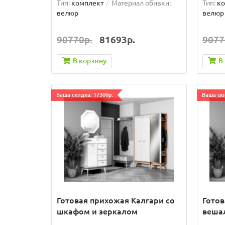
Тип:
комплект
Материал обивки:
Тип:
ко
велюр
велюр
90770р.
81693р.
9077
В корзину
В
Ваша скидка: 17300р.
Ваша ски
Готовая прихожая Калгари со
Готов
шкафом и зеркалом
веша