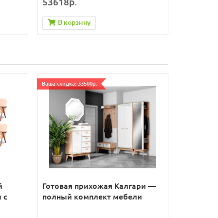
53618р.
В корзину
Ваша скидка: 33500р.
й
Готовая прихожая Калгари —
 с
полный комплект мебели