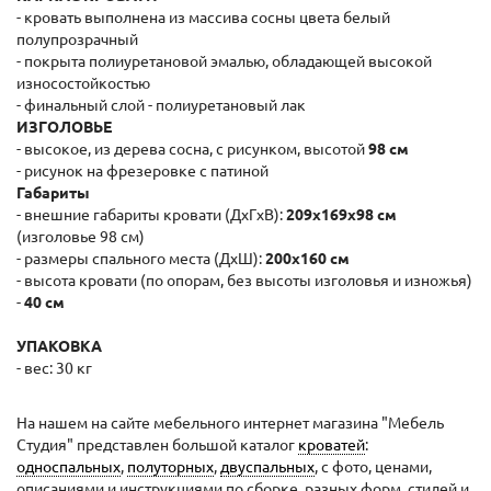
- кровать выполнена из массива сосны цвета белый
полупрозрачный
- покрыта полиуретановой эмалью, обладающей высокой
износостойкостью
- финальный слой - полиуретановый лак
ИЗГОЛОВЬЕ
- высокое, из дерева сосна, с рисунком, высотой
98 см
- рисунок на фрезеровке с патиной
Габариты
- внешние габариты кровати (ДхГxВ):
209x169x98 cм
(изголовье 98 см)
- размеры спального места (ДхШ):
200x160 см
- высота кровати (по опорам, без высоты изголовья и изножья)
-
40 см
УПАКОВКА
- вес: 30 кг
На нашем на сайте мебельного интернет магазина "Мебель
Студия" представлен большой каталог
кроватей
:
односпальных
,
полуторных
,
двуспальных
, с фото, ценами,
описаниями и инструкциями по сборке, разных форм, стилей и