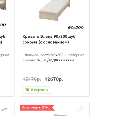
дуб
Кровать Элана 90х200 дуб
)
сонома (с основанием)
ериал
Спальное место:
90x200
Материал
фасада:
ЛДСП / МДФ / кожзам
15170р.
12670р.
В корзину
Ваша скидка: 2500р.