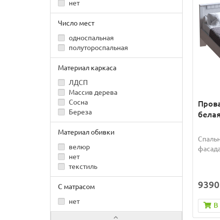
нет
Число мест
односпальная
полутороспальная
Материал каркаса
ЛДСП
Массив дерева
Сосна
Прова
Береза
бела
Материал обивки
Спальн
велюр
фасада
нет
текстиль
9390
С матрасом
нет
В