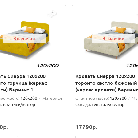
В наличии
В наличии
ть Сиерра 120х200
Кровать Сиерра 120х200
то горчица (каркас
торонто светло-бежевый
ти) Вариант 1
(каркас кровати) Вариант
ое место:
120x200
Материал
Спальное место:
120x200
Ма
:
текстиль/велюр
фасада:
текстиль/велюр
0р.
17790р.