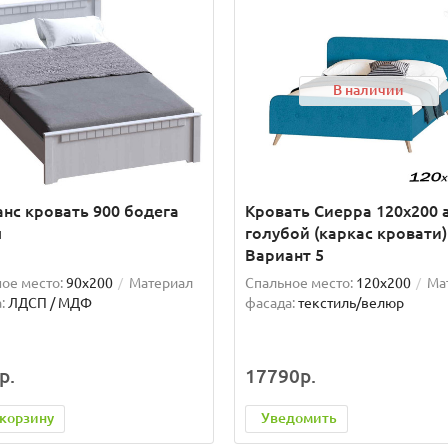
В наличии
нс кровать 900 бодега
Кровать Сиерра 120х200 
я
голубой (каркас кровати)
Вариант 5
ое место:
90x200
Материал
Спальное место:
120x200
Ма
:
ЛДСП / МДФ
фасада:
текстиль/велюр
р.
17790р.
 корзину
Уведомить