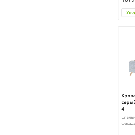
Уве
Крова
серый
4
Спальн
фасада