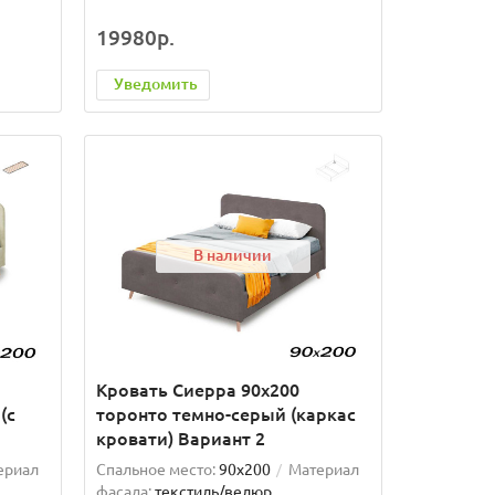
19980р.
Уведомить
В наличии
Кровать Сиерра 90х200
(с
торонто темно-серый (каркас
кровати) Вариант 2
ериал
Спальное место:
90x200
Материал
фасада:
текстиль/велюр