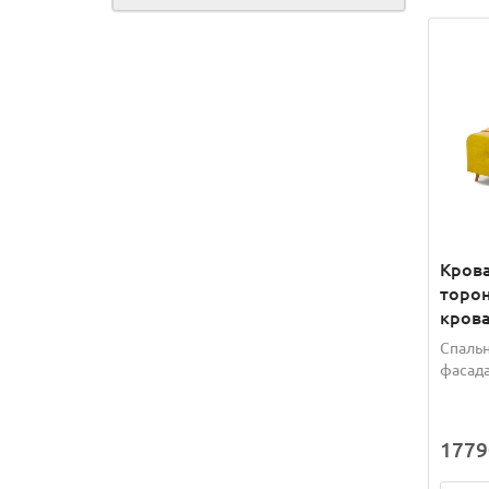
Крова
торон
крова
Спальн
фасада
1779