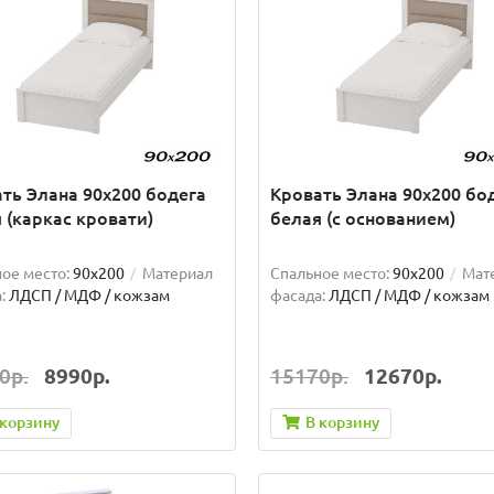
ть Элана 90х200 бодега
Кровать Элана 90х200 бо
 (каркас кровати)
белая (с основанием)
ое место:
90x200
Материал
Спальное место:
90x200
Мат
:
ЛДСП / МДФ / кожзам
фасада:
ЛДСП / МДФ / кожзам
0р.
8990р.
15170р.
12670р.
 корзину
В корзину