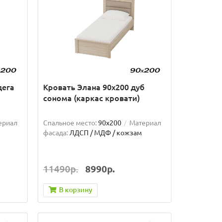
дега
Кровать Элана 90х200 дуб
сонома (каркас кровати)
ериал
Спальное место:
90x200
Материал
фасада:
ЛДСП / МДФ / кожзам
11490р.
8990р.
В корзину