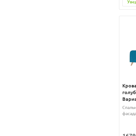
Уве
Крова
голуб
Вариа
Спальн
фасада
1679