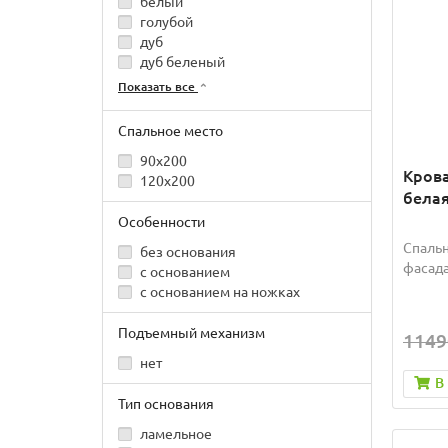
белый
голубой
дуб
дуб беленый
Показать все
Спальное место
90x200
Крова
120x200
белая
Особенности
Спальн
без основания
фасада
с основанием
с основанием на ножках
Подъемный механизм
1149
нет
В
Тип основания
ламельное