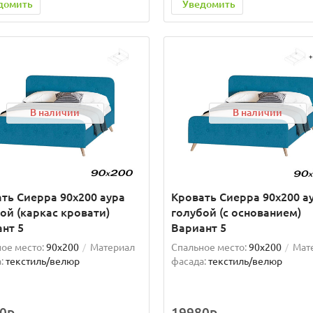
домить
Уведомить
В наличии
В наличии
ть Сиерра 90х200 аура
Кровать Сиерра 90х200 а
ой (каркас кровати)
голубой (с основанием)
нт 5
Вариант 5
ое место:
90x200
Материал
Спальное место:
90x200
Мат
:
текстиль/велюр
фасада:
текстиль/велюр
0р.
19980р.