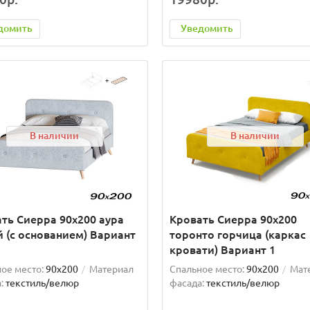
домить
Уведомить
В наличии
В наличии
ть Сиерра 90х200 аура
Кровать Сиерра 90х200
 (с основанием) Вариант
торонто горчица (каркас
кровати) Вариант 1
ое место:
90x200
Материал
Спальное место:
90x200
Мат
:
текстиль/велюр
фасада:
текстиль/велюр