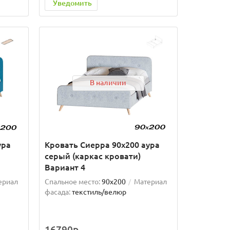
Уведомить
В наличии
ура
Кровать Сиерра 90х200 аура
серый (каркас кровати)
Вариант 4
ериал
Спальное место:
90x200
Материал
фасада:
текстиль/велюр
16790р.