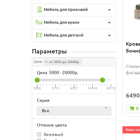
Мебель для прихожей
Мебель для кухни
Мебель для детской
Крова
Параметры
бониф
Цена:
от 5000 до 20000р.
Спальн
Цена
5000
-
20000
р.
фасада
5000
5112
6257
10194
28170
6490
Серия
В
Все
Оттенок цвета
Ваша ски
бежевый