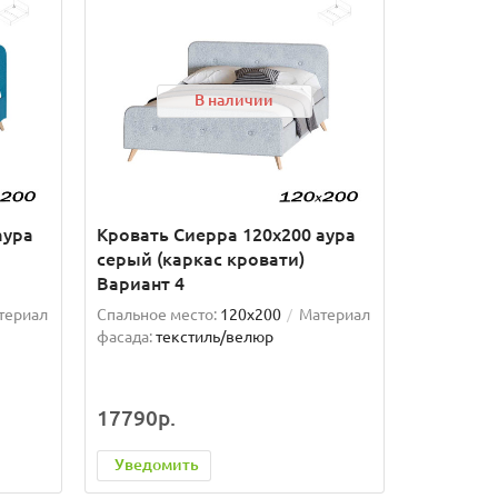
В наличии
аура
Кровать Сиерра 120х200 аура
серый (каркас кровати)
Вариант 4
териал
Спальное место:
120x200
Материал
фасада:
текстиль/велюр
17790р.
Уведомить