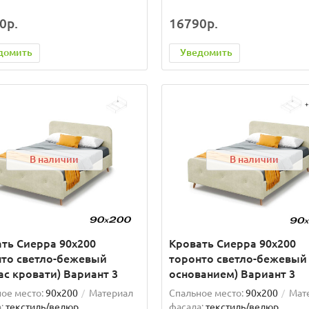
0р.
16790р.
домить
Уведомить
В наличии
В наличии
ть Сиерра 90х200
Кровать Сиерра 90х200
нто светло-бежевый
торонто светло-бежевый 
ас кровати) Вариант 3
основанием) Вариант 3
ое место:
90x200
Материал
Спальное место:
90x200
Мат
:
текстиль/велюр
фасада:
текстиль/велюр