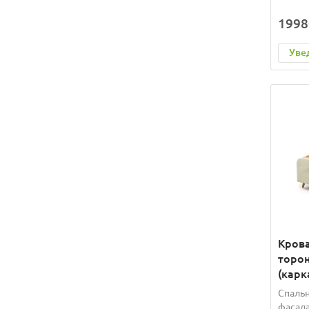
1998
Уве
Крова
торо
(карк
Спальн
фасада