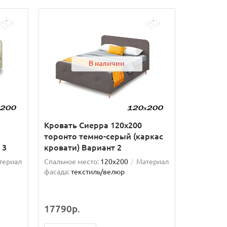
В наличии
Кровать Сиерра 120х200
торонто темно-серый (каркас
 3
кровати) Вариант 2
териал
Спальное место:
120x200
Материал
фасада:
текстиль/велюр
17790р.