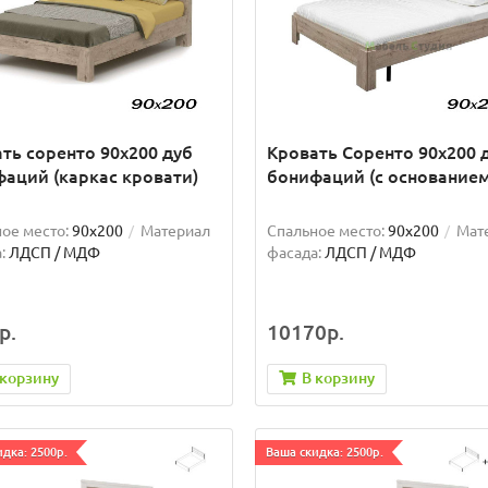
ть соренто 90х200 дуб
Кровать Соренто 90х200 
аций (каркас кровати)
бонифаций (с основанием
ое место:
90x200
Материал
Спальное место:
90x200
Мат
:
ЛДСП / МДФ
фасада:
ЛДСП / МДФ
р.
10170р.
 корзину
В корзину
дка: 2500р.
Ваша скидка: 2500р.