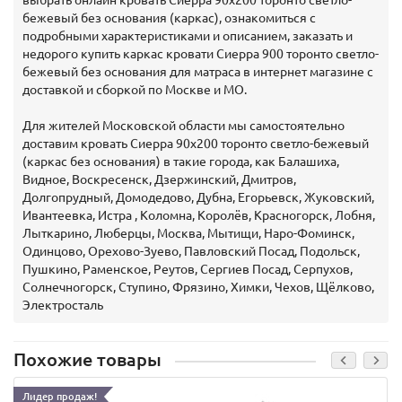
выбрать онлайн кровать Сиерра 90х200 торонто светло-
бежевый без основания (каркас), ознакомиться с
подробными характеристиками и описанием, заказать и
недорого купить каркас кровати Сиерра 900 торонто светло-
бежевый без основания для матраса в интернет магазине с
доставкой и сборкой по Москве и МО.
Для жителей Московской области мы самостоятельно
доставим кровать Сиерра 90х200 торонто светло-бежевый
(каркас без основания) в такие города, как Балашиха,
Видное, Воскресенск, Дзержинский, Дмитров,
Долгопрудный, Домодедово, Дубна, Егорьевск, Жуковский,
Ивантеевка, Истра , Коломна, Королёв, Красногорск, Лобня,
Лыткарино, Люберцы, Москва, Мытищи, Наро-Фоминск,
Одинцово, Орехово-Зуево, Павловский Посад, Подольск,
Пушкино, Раменское, Реутов, Сергиев Посад, Серпухов,
Солнечногорск, Ступино, Фрязино, Химки, Чехов, Щёлково,
Электросталь
Похожие товары
Лидер продаж!