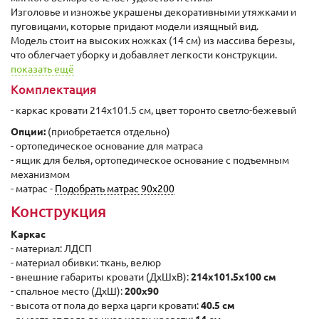
Изголовье и изножье украшены декоративными утяжками и
пуговицами, которые придают модели изящный вид.
Модель стоит на высоких ножках (14 см) из массива березы,
что облегчает уборку и добавляет легкости конструкции.
показать ещё
Комплектация
- каркас кровати 214x101.5 см, цвет торонто светло-бежевый
Опции:
(приобретается отдельно)
- ортопедическое основание для матраса
- ящик для белья, ортопедическое основание с подъемным
механизмом
- матрас -
Подобрать матрас 90х200
Конструкция
Каркас
- материал: ЛДСП
- материал обивки: ткань, велюр
- внешние габариты кровати (ДxШхВ):
214x101.5x100 cм
- спальное место (ДxШ):
200x90
- высота от пола до верха царги кровати:
40.5 cм