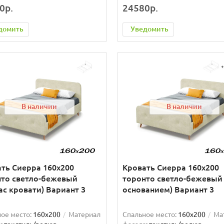
0р.
24580р.
домить
Уведомить
В наличии
В наличии
ть Сиерра 160х200
Кровать Сиерра 160х200
нто светло-бежевый
торонто светло-бежевый 
ас кровати) Вариант 3
основанием) Вариант 3
ое место:
160x200
Материал
Спальное место:
160x200
Ма