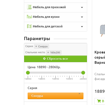
Мебель для прихожей
Мебель для кухни
Мебель для детской
Параметры
Серия:
Сиерра
Крова
Спальное место:
160x200
серый
Сбросить все
Вариа
Цена
18890
-
28060
р.
Спальн
фасада
18890
18895
18940
19095
28060
Серия
1889
Сиерра
В