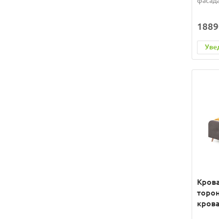
фасада
1889
Уве
Крова
торон
крова