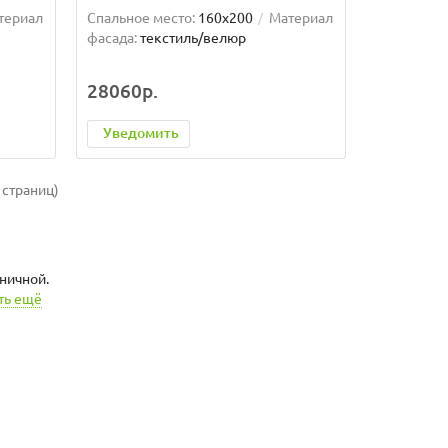
териал
Спальное место:
160x200
Материал
фасада:
текстиль/велюр
28060р.
Уведомить
 страниц)
ничной.
ть ещё