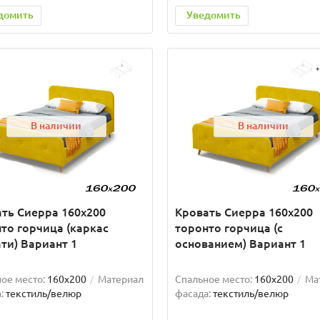
домить
Уведомить
В наличии
В наличии
ть Сиерра 160х200
Кровать Сиерра 160х200
то горчица (каркас
торонто горчица (с
ти) Вариант 1
основанием) Вариант 1
ое место:
160x200
Материал
Спальное место:
160x200
Ма
:
текстиль/велюр
фасада:
текстиль/велюр