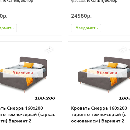
:
текстиль/велюр
фасада:
текстиль/велюр
0р.
24580р.
домить
Уведомить
В наличии
В наличии
ть Сиерра 160х200
Кровать Сиерра 160х200
то темно-серый (каркас
торонто темно-серый (с
ти) Вариант 2
основанием) Вариант 2