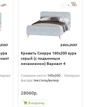
аура
Кровать Сиерра 160х200 аура
риант
серый (с подъемным
механизмом) Вариант 4
териал
Спальное место:
160x200
Материал
фасада:
текстиль/велюр
28060р.
В корзину