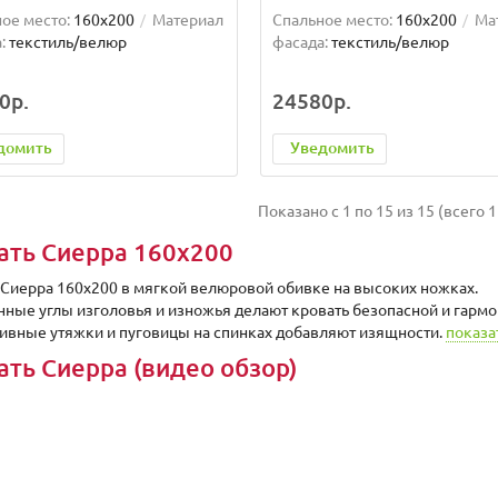
ое место:
160x200
Материал
Спальное место:
160x200
Ма
:
текстиль/велюр
фасада:
текстиль/велюр
0р.
24580р.
домить
Уведомить
Показано с 1 по 15 из 15 (всего 1
ать Сиерра 160х200
 Сиерра 160х200 в мягкой велюровой обивке на высоких ножках.
нные углы изголовья и изножья делают кровать безопасной и гармо
ивные утяжки и пуговицы на спинках добавляют изящности.
показа
ать Сиерра (видео обзор)