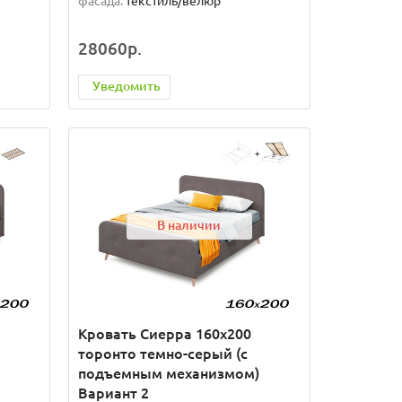
фасада:
текстиль/велюр
28060р.
Уведомить
В наличии
Кровать Сиерра 160х200
торонто темно-серый (с
подъемным механизмом)
Вариант 2