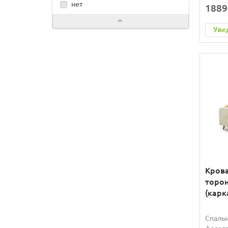
нет
1889
Уве
Крова
торо
(карк
Спальн