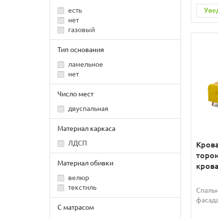
Уве
есть
нет
газовый
Тип основания
ламельное
нет
Число мест
двуспальная
Материал каркаса
ЛДСП
Крова
торон
Материал обивки
крова
велюр
текстиль
Спальн
фасада
С матрасом