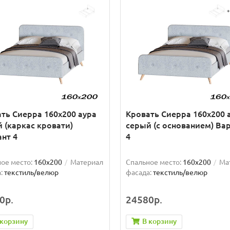
ть Сиерра 160х200 аура
Кровать Сиерра 160х200 
 (каркас кровати)
серый (с основанием) Ва
нт 4
4
ое место:
160x200
Материал
Спальное место:
160x200
Ма
:
текстиль/велюр
фасада:
текстиль/велюр
0р.
24580р.
 корзину
В корзину