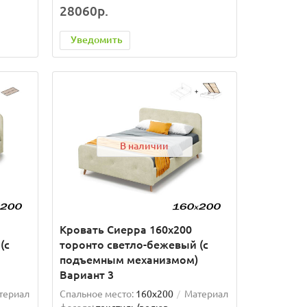
28060р.
Уведомить
В наличии
Кровать Сиерра 160х200
(с
торонто светло-бежевый (с
подъемным механизмом)
Вариант 3
териал
Спальное место:
160x200
Материал