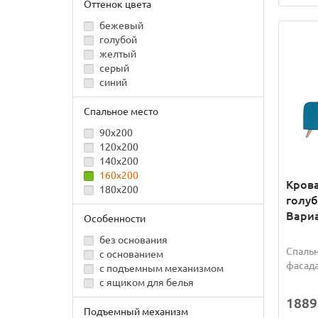
Оттенок цвета
бежевый
голубой
желтый
серый
синий
Спальное место
90x200
120x200
140x200
160x200
Крова
180x200
голуб
Вариа
Особенности
без основания
Спальн
с основанием
фасада
с подъемным механизмом
с ящиком для белья
1889
Подъемный механизм