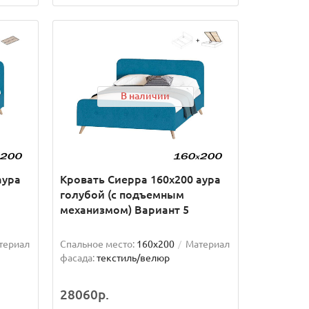
В наличии
аура
Кровать Сиерра 160х200 аура
голубой (с подъемным
механизмом) Вариант 5
териал
Спальное место:
160x200
Материал
фасада:
текстиль/велюр
28060р.