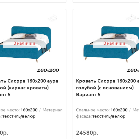
В наличии
В наличии
ть Сиерра 160х200 аура
Кровать Сиерра 160х200 
ой (каркас кровати)
голубой (с основанием)
нт 5
Вариант 5
ое место:
160x200
Материал
Спальное место:
160x200
Ма
:
текстиль/велюр
фасада:
текстиль/велюр
0р.
24580р.