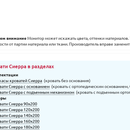
ем внимание
Монитор может искажать цвета, оттенки материалов. 
ости от партии материала или ткани. Производитель вправе заменит
ати Сиерра в разделах
лектации
касы кроватей Сиерра
(кровать без основания)
вати Сиерра с основанием
(кровать с ортопедическим основанием,
вати Сиерра с подъемным механизмом
(кровать с подъемным орто
еры
вати Сиерра 90х200
вати Сиерра 120х200
вати Сиерра 140х200
вати Сиерра 160х200
вати Сиерра 180х200