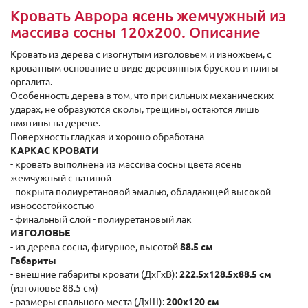
Кровать Аврора ясень жемчужный из
массива сосны 120x200. Описание
Кровать из дерева с изогнутым изголовьем и изножьем, с
кроватным основание в виде деревянных брусков и плиты
оргалита.
Особенность дерева в том, что при сильных механических
ударах, не образуются сколы, трещины, остаются лишь
вмятины на дереве.
Поверхность гладкая и хорошо обработана
КАРКАС КРОВАТИ
- кровать выполнена из массива сосны цвета ясень
жемчужный с патиной
- покрыта полиуретановой эмалью, обладающей высокой
износостойкостью
- финальный слой - полиуретановый лак
ИЗГОЛОВЬЕ
- из дерева сосна, фигурное, высотой
88.5 см
Габариты
- внешние габариты кровати (ДхГxВ):
222.5x128.5x88.5 cм
(изголовье 88.5 см)
- размеры спального места (ДхШ):
200x120 см