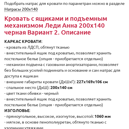
Подобрать матрас для кровати по параметрам можно в разделе
Матрасы 200x140
Кровать с ящиками и подъемным
механизмом Леди Анна 200x140
черная Вариант 2. Описание
КАРКАС КРОВАТИ
:
- кровать из ЛДСП, обтянут тканью
- вместительный ящик под кроватью, позволяет хранить
постельное белье (опция - приобретается отдельно)
- механизм подъема с газовыми амортизаторами, позволяет
без больших усилий поднимать и основание и сам матрас для
доступа к ящикам
- внешние габариты кровати (ДxШxГ):
227x169x106 cм
- спальное место (ДxШ):
200x140 см
- цвет ткани обивки - черный
- вместительный ящик под кроватью, позволяет хранить
постельное белье (опция - приобретается отдельно)
ИЗГОЛОВЬЕ
:
- прямоугольное, высокое, изогнутое, высотой:
1060 мм
- мягкое, в основе пенополиуретан, обтянуто тканью с
узорными утяжками