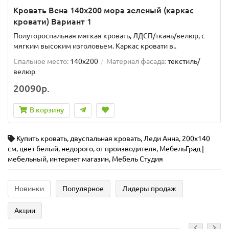
Кровать Вена 140х200 мора зеленый (каркас
кровати) Вариант 1
Полутороспальная мягкая кровать, ЛДСП/ткань/велюр, с
мягким высоким изголовьем. Каркас кровати в..
Спальное место:
140x200
Материал фасада:
текстиль/
велюр
20090р.
В корзину
Купить кровать
,
двуспальная кровать
,
Леди Анна
,
200x140
см
,
цвет белый
,
недорого
,
от производителя
,
МебельГрад |
мебельный
,
интернет магазин
,
Мебель Студия
Новинки
Популярное
Лидеры продаж
Акции