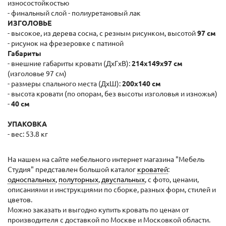
износостойкостью
- финальный слой - полиуретановый лак
ИЗГОЛОВЬЕ
- высокое, из дерева сосна, с резным рисунком, высотой
97 см
- рисунок на фрезеровке с патиной
Габариты
- внешние габариты кровати (ДхГxВ):
214x149x97 cм
(изголовье 97 см)
- размеры спального места (ДхШ):
200x140 см
- высота кровати (по опорам, без высоты изголовья и изножья)
-
40 см
УПАКОВКА
- вес: 53.8 кг
На нашем на сайте мебельного интернет магазина "Мебель
Студия" представлен большой каталог
кроватей
:
односпальных
,
полуторных
,
двуспальных
, с фото, ценами,
описаниями и инструкциями по сборке, разных форм, стилей и
цветов.
Можно заказать и выгодно купить кровать по ценам от
производителя с доставкой по Москве и Московкой области.