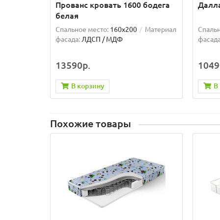
Прованс кровать 1600 бодега
Далла
белая
Спальное место:
160x200
Материал
Спальн
фасада:
ЛДСП / МДФ
фасада
13590р.
1049
В корзину
В
Похожие товары