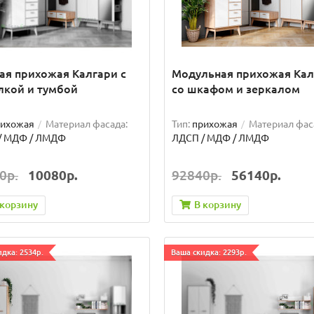
ая прихожая Калгари с
Модульная прихожая Кал
лкой и тумбой
со шкафом и зеркалом
рихожая
Материал фасада:
Тип:
прихожая
Материал фас
/ МДФ / ЛМДФ
ЛДСП / МДФ / ЛМДФ
0р.
10080р.
92840р.
56140р.
 корзину
В корзину
дка: 2534р.
Ваша скидка: 2293р.