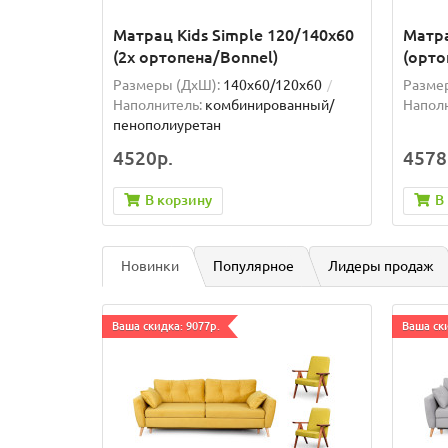
Матрац Kids Simple 120/140x60
Матра
(2x ортопена/Bonnel)
(орт
Размеры (ДxШ):
140x60/120x60
Разме
Наполнитель:
комбинированный/
Наполн
пенополиуретан
4520р.
4578
В корзину
В
Новинки
Популярное
Лидеры продаж
Ваша скидка: 9077р.
Ваша ски