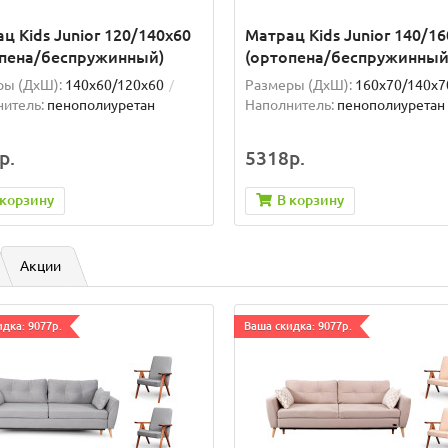
ц Kids Junior 120/140x60
Матрац Kids Junior 140/1
опена/беспружинный)
(ортопена/беспружинный
ры (ДxШ):
140x60/120x60
Размеры (ДxШ):
160x70/140x7
итель:
пенополиуретан
Наполнитель:
пенополиуретан
р.
5318р.
 корзину
В корзину
Акции
дка: 9077р.
Ваша скидка: 9077р.