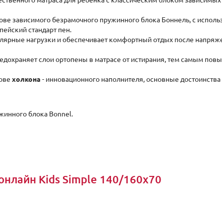
чественного матраса для ребенка с классическим блоком зависимых
основе зависимого безрамочного пружинного блока Боннель, с испол
пейский стандарт пен.
улярные нагрузки и обеспечивает комфортный отдых после напряже
едохраняет слои ортопены в матрасе от истирания, тем самым пов
нове
холкона
- инновационного наполнителя, основные достоинства 
жинного блока Bonnel.
онлайн Kids Simple 140/160x70