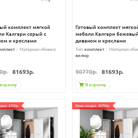
вый комплект мягкой
Готовый комплект мягко
и Калгари серый с
мебели Калгари бежевый
ном и креслами
диваном и креслами
мплект
Материал обивки:
Тип:
комплект
Материал оби
велюр
0р.
81693р.
90770р.
81693р.
 корзину
В корзину
дка: 6700р.
Ваша скидка: 36700р.