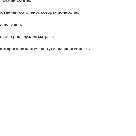
 пружин Bonnel.
ьзованием ортопены, которая полностью
нного дня.
ышает срок службы матраса
которого: экологичность, гипоаллергенность,