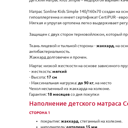
Детский матрас Kids Simple – недорогой вариант ка
Матрас Sonline Kids Simple 140/160x70 создан на 
гипоаллергенна и имеет сертификат CertiPUR - евро
Мягкая и упругая ортопена легко выдерживает рег
Защищен с двух сторон термовойлоком, который пр
Ткань лицевой и тыльной стороны -
жаккард
, на ос
антибактериальность.
Жаккард долговечен и прочен.
Мартас низкой жесткости на основе зависимого пру
- жесткость:
мягкий
- Высота:
17 см
- Максимальная нагрузка:
до 90 кг
, на место
Чехол несъемный из жаккарда на холконе.
Гарантия:
18 месяцев
со дня покупки
Наполнение детского матраса С
СТОРОНА 1
покрытие:
жаккард
, стеганный на холконе.
наполнитель:
ортопена 15 мм