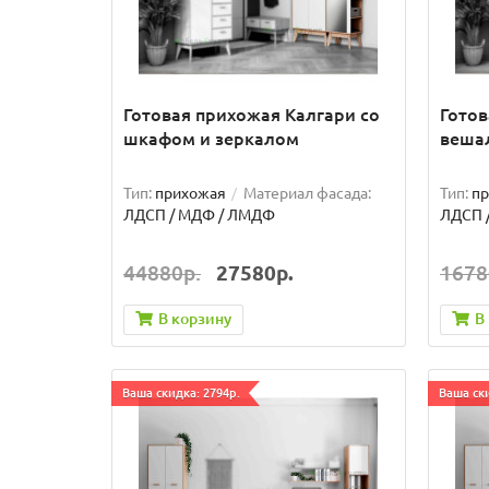
Готовая прихожая Калгари со
Готов
шкафом и зеркалом
веша
Тип:
прихожая
Материал фасада:
Тип:
п
ЛДСП / МДФ / ЛМДФ
ЛДСП 
44880р.
27580р.
1678
В корзину
В
Ваша скидка: 2794р.
Ваша ски