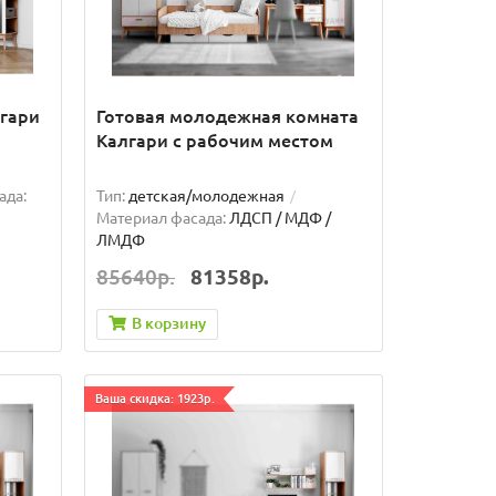
гари
Готовая молодежная комната
Калгари с рабочим местом
ада:
Тип:
детская/молодежная
Материал фасада:
ЛДСП / МДФ /
ЛМДФ
85640р.
81358р.
В корзину
Ваша скидка: 1923р.