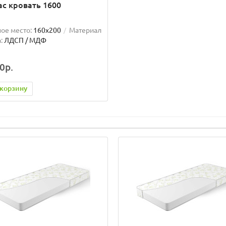
с кровать 1600
ое место:
160x200
Материал
:
ЛДСП / МДФ
0р.
 корзину