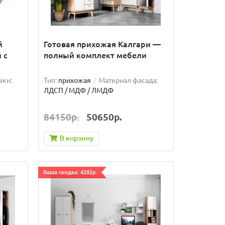
й
Готовая прихожая Калгари —
 с
полный комплект мебели
вки:
Тип:
прихожая
Материал фасада:
ЛДСП / МДФ / ЛМДФ
84150р.
50650р.
В корзину
Ваша скидка: 4282р.