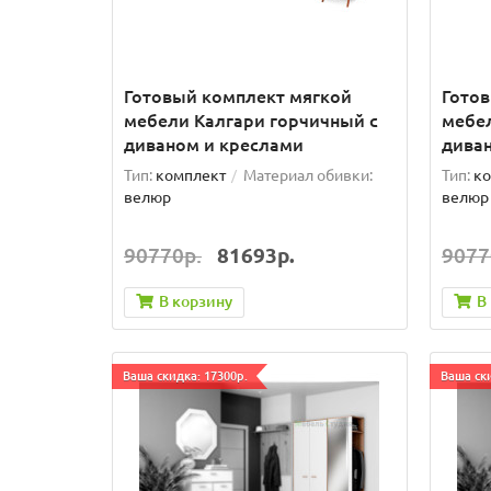
Готовый комплект мягкой
Гото
мебели Калгари горчичный с
мебел
диваном и креслами
дива
Тип:
комплект
Материал обивки:
Тип:
ко
велюр
велюр
90770р.
81693р.
9077
В корзину
В
Ваша скидка: 17300р.
Ваша ски