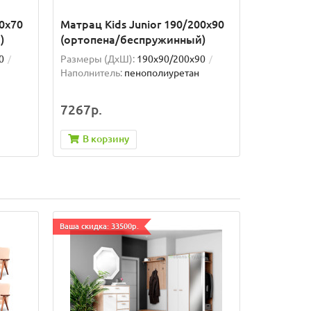
60x70
Матрац Kids Junior 190/200x90
)
(ортопена/беспружинный)
0
Размеры (ДxШ):
190x90/200x90
Наполнитель:
пенополиуретан
7267р.
В корзину
Ваша скидка: 33500р.