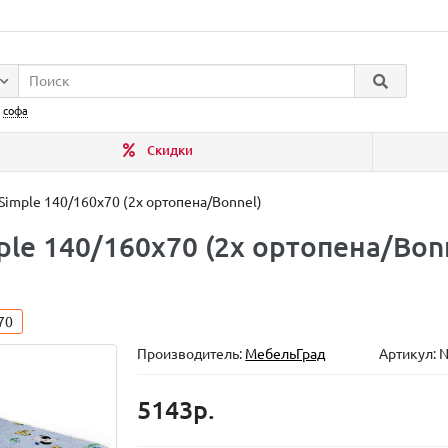
:
софа
Скидки
Simple 140/160x70 (2x ортопена/Bonnel)
ple 140/160x70 (2x ортопена/Bon
70
Производитель:
МебельГрад
Артикул: 
5143р.