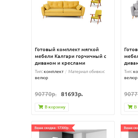
Готовый комплект мягкой
Гото
мебели Калгари горчичный с
мебел
диваном и креслами
дива
Тип:
комплект
Материал обивки:
Тип:
ко
велюр
велюр
90770р.
81693р.
9077
В корзину
В
Ваша скидка: 17300р.
Ваша ски