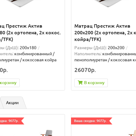
ац Престиж Актив
Матрац Престиж Актив
80 (2x ортопена, 2x кокос.
200x200 (2x ортопена, 2x 
/TFK)
койра/TFK)
ры (ДxШ):
200x180
Размеры (ДxШ):
200x200
итель:
комбинированный /
Наполнитель:
комбинированны
лиуретан / кокосовая койра
пенополиуретан / кокосовая к
0р.
26070р.
 корзину
В корзину
Акции
дка: 9077р.
Ваша скидка: 9077р.