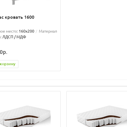
с кровать 1600
ое место:
160x200
Материал
:
ЛДСП / МДФ
0р.
 корзину