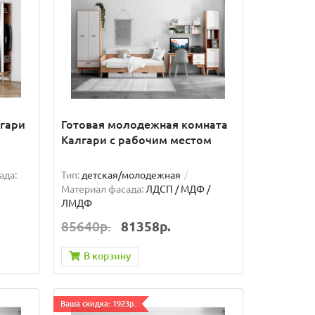
гари
Готовая молодежная комната
Калгари с рабочим местом
ада:
Тип:
детская/молодежная
Материал фасада:
ЛДСП / МДФ /
ЛМДФ
85640р.
81358р.
В корзину
Ваша скидка: 1923р.