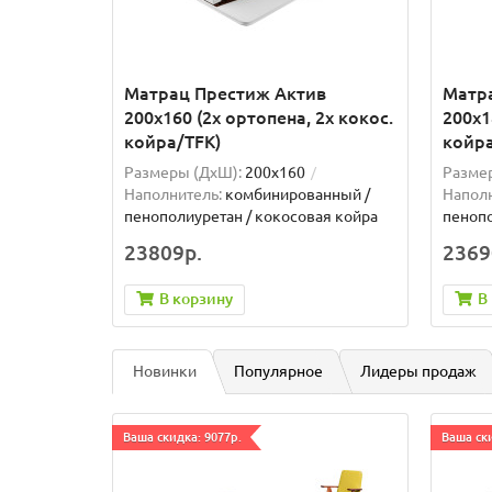
Матрац Престиж Актив
Матр
200x160 (2x ортопена, 2x кокос.
200x1
койра/TFK)
койра
Размеры (ДxШ):
200x160
Разме
Наполнитель:
комбинированный /
Наполн
пенополиуретан / кокосовая койра
пенопо
23809р.
2369
В корзину
В
Новинки
Популярное
Лидеры продаж
Ваша скидка: 9077р.
Ваша ски