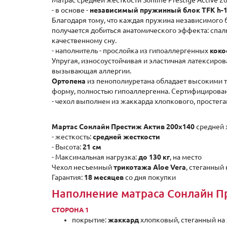
Матрас средней жесткости Sonline Prestige Active 
- в основе -
независимый пружинный блок TFK h-
Благодаря тому, что каждая пружина независимого б
получается добиться анатомического эффекта: спал
качественному сну.
- наполнитель - прослойка из гипоаллергенных
коко
Упругая, износоустойчивая и эластичная латексиро
вызывающая аллергии.
Ортопена
из пенополиуретана обладает высокими 
форму, полностью гипоаллергенна. Сертифицирован
- чехол выполнен из жаккарда хлопкового, простег
Мартас Сонлайн Престиж Актив 200x140
средней 
- жесткость:
средней жесткости
- Высота:
21 см
- Максимальная нагрузка:
до 130 кг
, на место
Чехол несъемный
трикотажа Aloe Vera
, стеганный 
Гарантия:
18 месяцев
со дня покупки
Наполнение матраса Сонлайн П
СТОРОНА 1
покрытие:
жаккард
хлопковый, стеганный на 