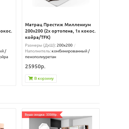
Матрац Престиж Миллениум
кокос.
200x200 (2x ортопена, 1x кокос.
койра/TFK)
Размеры (ДxШ):
200x200
й /
Наполнитель:
комбинированный /
ойра
пенополиуретан
25950р.
В корзину
Ваша скидка: 33500р.