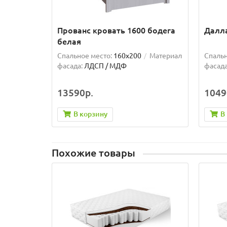
Прованс кровать 1600 бодега
Далла
белая
Спальное место:
160x200
Материал
Спальн
фасада:
ЛДСП / МДФ
фасада
13590р.
1049
В корзину
В
Похожие товары