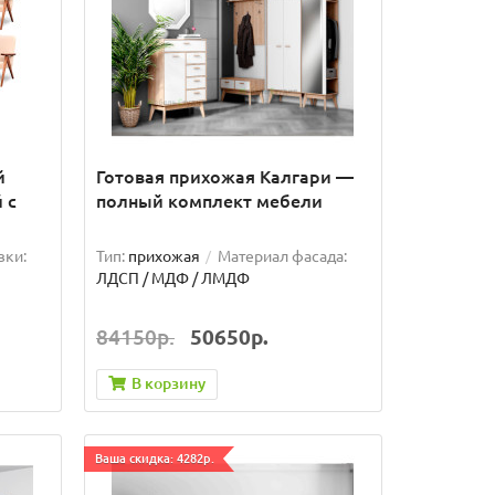
й
Готовая прихожая Калгари —
 с
полный комплект мебели
вки:
Тип:
прихожая
Материал фасада:
ЛДСП / МДФ / ЛМДФ
84150р.
50650р.
В корзину
Ваша скидка: 4282р.