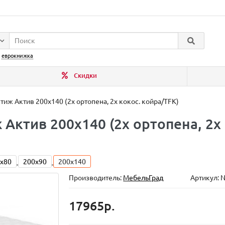
:
еврокнижка
Скидки
тиж Актив 200x140 (2x ортопена, 2x кокос. койра/TFK)
Актив 200x140 (2x ортопена, 2x
x80
200x90
200x140
Производитель:
МебельГрад
Артикул: 
17965р.