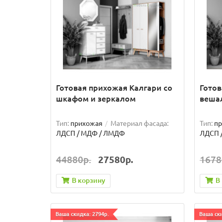
Готовая прихожая Калгари со
Готов
шкафом и зеркалом
веша
Тип:
прихожая
Материал фасада:
Тип:
п
ЛДСП / МДФ / ЛМДФ
ЛДСП 
44880р.
27580р.
1678
В корзину
В
Ваша скидка: 2794р.
Ваша ски