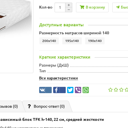
В корзину
Быс
Кол-во
Доступные варианты
Размерность матрасов шириной 140
200x140
195x140
190x140
Краткие характеристики
Размеры (ДxШ)
Тип
Все характеристики
зывов (0)
Вопрос-ответ
(0)
езависимый блок TFK h-140, 22 см, средней жесткости