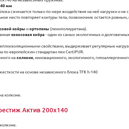
200x140 на независимых пружинах:
140 мм
лока сжимается только по мере воздействия на неё нагрузки и не 
ьное место повторяет контуры тела, позвоночник остается ровным,
совой койры
и
ортопены
(пенополиуретана).
ванная
кокосовая койра
- один из самых экологичных и долговечных
теплоизоляционными свойствами, выдерживает регулярные нагрузк
а по европейским стандартам пен CertiPUR.
анного на
холконе
, инновационного, экологичного, гипоаллергенног
жесткости на основе независимого блока TFK h-140
на холконе.
рестиж Актив 200x140
холконе.