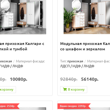
ая прихожая Калгари с
Модульная прихожая Кал
лкой и тумбой
со шкафом и зеркалом
рихожая
Материал фасада:
Тип:
прихожая
Материал фас
/ МДФ / ЛМДФ
ЛДСП / МДФ / ЛМДФ
0р.
10080р.
92840р.
56140р.
 корзину
В корзину
дка: 2534р.
Ваша скидка: 2293р.