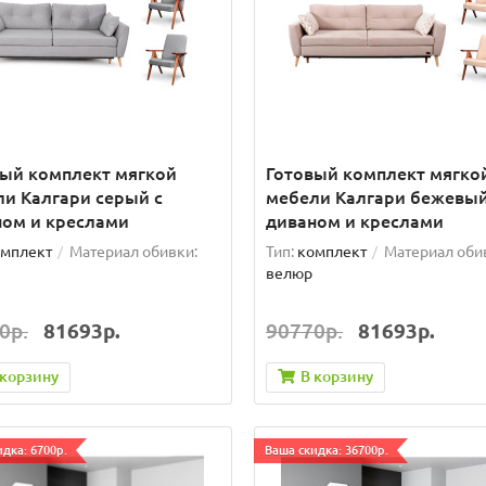
вый комплект мягкой
Готовый комплект мягко
и Калгари серый с
мебели Калгари бежевый
ном и креслами
диваном и креслами
мплект
Материал обивки:
Тип:
комплект
Материал оби
велюр
0р.
81693р.
90770р.
81693р.
 корзину
В корзину
дка: 6700р.
Ваша скидка: 36700р.