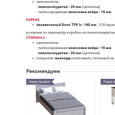
наполнитель:
-
пенополиуретан - 20 мм
(ортопена)
- латексированная
кокосовая койра - 10 мм
КАРКАС
независимый блок TFK h - 140 мм
, 518 пруж
усиление по периметру коробом из пенополиуретан
СТОРОНА 2
наполнитель:
- латексированная
кокосовая койра - 10 мм
-
пенополиуретан - 20 мм
(ортопена)
покрытие:
жаккард
хлопковый, стеганный на 
Рекомендуем
Лидер продаж!
Лидер п