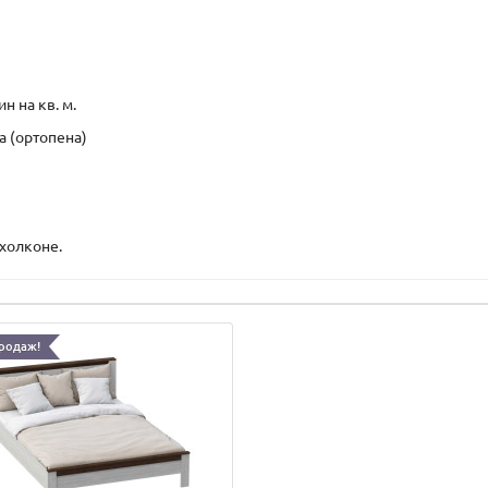
ин на кв. м.
а (ортопена)
холконе.
родаж!