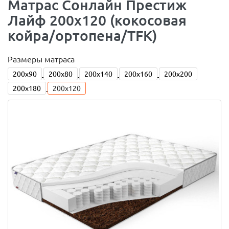
Матраc Сонлайн Престиж
Лайф 200x120 (кокосовая
койра/ортопена/TFK)
Размеры матраса
200x90
200x80
200x140
200x160
200x200
200x180
200x120