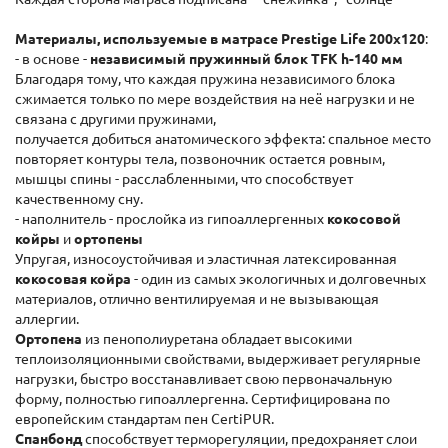
Материалы, используемые в матрасе Prestige Life 200x120
:
- в основе -
независимый пружинный блок TFK h-140 мм
Благодаря тому, что каждая пружина независимого блока
сжимается только по мере воздействия на неё нагрузки и не
связана с другими пружинами,
получается добиться анатомического эффекта: спальное место
повторяет контуры тела, позвоночник остается ровным,
мышцы спины - расслабленными, что способствует
качественному сну.
- наполнитель - прослойка из гипоаллергенных
кокосовой
койры
и
ортопены
Упругая, износоустойчивая и эластичная латексированная
кокосовая койра
- один из самых экологичных и долговечных
материалов, отлично вентилируемая и не вызывающая
аллергии.
Ортопена
из пенополиуретана обладает высокими
теплоизоляционными свойствами, выдерживает регулярные
нагрузки, быстро восстанавливает свою первоначальную
форму, полностью гипоаллергенна. Сертифицирована по
европейским стандартам пен CertiPUR.
Спанбонд
способствует терморегуляции, предохраняет слои