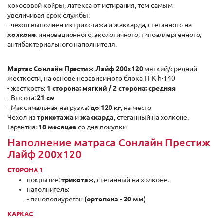
кокосовой койры, латекса от истирания, тем самым
увеличивая срок службы.
- чехол выполнен из трикотажа и жаккарда, стеганного на
холконе
, инновационного, экологичного, гипоаллергенного,
антибактериального наполнителя.
Мартас Сонлайн Престиж Лайф 200x120
мягкий/средний
жесткости, на основе независимого блока TFK h-140
- жесткость:
1 сторона: мягкий / 2 сторона: средняя
- Высота:
21 см
- Максимальная нагрузка:
до 120 кг
, на место
Чехол из
трикотажа
и
жаккарда
, стеганный на холконе.
Гарантия:
18 месяцев
со дня покупки
Наполнение матраса Сонлайн Престиж
Лайф 200x120
СТОРОНА 1
покрытие:
трикотаж
, стеганный на холконе.
наполнитель:
- пенополиуретан
(ортопена - 20 мм)
КАРКАС