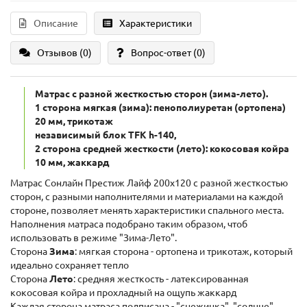
Описание
Характеристики
Отзывов (0)
Вопрос-ответ
(0)
Матрас с разной жесткостью сторон (зима-лето).
1 сторона мягкая (зима): пенополиуретан (ортопена)
20 мм, трикотаж
независимый блок TFK h-140,
2 сторона средней жесткости (лето): кокосовая койра
10 мм, жаккард
Матрас Сонлайн Престиж Лайф 200x120 с разной жесткостью
сторон, с разными наполнителями и материалами на каждой
стороне, позволяет менять характеристики спального места.
Наполнения матраса подобрано таким образом, чтоб
использовать в режиме "Зима-Лето".
Сторона
Зима
: мягкая сторона - ортопена и трикотаж, который
идеально сохраняет тепло
Сторона
Лето
: средняя жесткость - латексированная
кокосовая койра и прохладный на ощупь жаккард
Каждая сторона матраса подписана - "снежинка", "солнце"