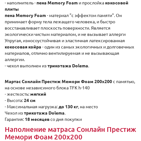
- наполнитель -
пена Memory Foam
и прослойка
кокосовой
плиты
пена Memory Foam
- материал "с эффектом памяти". Он
принимает форму тела лежащего человека, и быстро
восстанавливает плоскость поверхности. Является
экологически чистым материалом, и не вызывает аллерги
Упругая, износоустойчивая и эластичная латексированная
кокосовая койра
- один из самых экологичных и долговечных
материалов, отлично вентилируемая и не вызывающая
аллергии.
- чехол выполнен из
трикотажа Dolema
.
Мартас Сонлайн Престиж Мемори Фоам 200x200
с памятью,
на основе независимого блока TFK h-140
- жесткость:
мягкий
- Высота:
24 см
- Максимальная нагрузка:
до 130 кг
, на место
Чехол из
трикотажа Dolema
.
Гарантия:
18 месяцев
со дня покупки
Наполнение матраса Сонлайн Престиж
Мемори Фоам 200x200