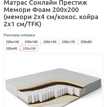
Матраc Сонлайн Престиж
Мемори Фоам 200x200
(мемори 2x4 см/кокос. койра
2x1 см/TFK)
Размеры матраса
200x160
200x180
200x140
200x120
200x80
200x90
200x200