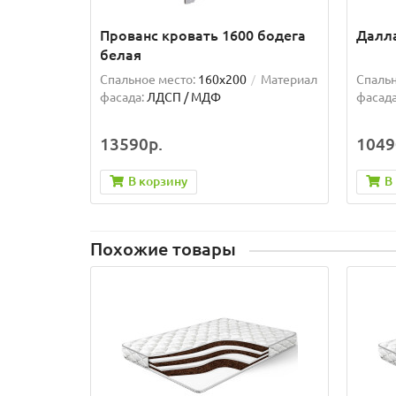
Прованс кровать 1600 бодега
Далла
белая
Спальное место:
160x200
Материал
Спальн
фасада:
ЛДСП / МДФ
фасада
13590р.
1049
В корзину
В
Похожие товары