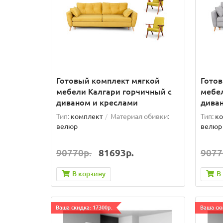
Готовый комплект мягкой
Гото
мебели Калгари горчичный с
мебел
диваном и креслами
дива
Тип:
комплект
Материал обивки:
Тип:
ко
велюр
велюр
90770р.
81693р.
9077
В корзину
В
Ваша скидка: 17300р.
Ваша ски