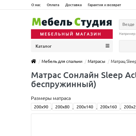
О нас
Оплата
Доставка
Гарантия и возврат
Везде
Например
Каталог
Мебель для спальни
Матрасы
Матрац Slee
Матраc Сонлайн Sleep Ac
беспружинный)
Размеры матраса
200x90
200x80
200x140
200x160
200x2