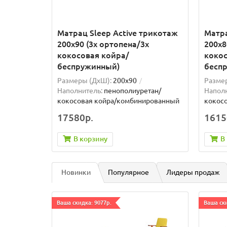
Матрац Sleep Active трикотаж
Матра
200x90 (3x ортопена/3x
200x8
кокосовая койра/
кокос
беспружинный)
бесп
Размеры (ДxШ):
200x90
Разме
Наполнитель:
пенополиуретан/
Наполн
кокосовая койра/комбинированный
кокос
17580р.
1615
В корзину
В
Новинки
Популярное
Лидеры продаж
Ваша скидка: 9077р.
Ваша ски