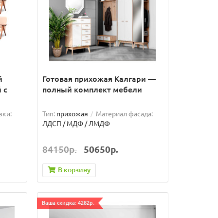
й
Готовая прихожая Калгари —
 с
полный комплект мебели
вки:
Тип:
прихожая
Материал фасада:
ЛДСП / МДФ / ЛМДФ
84150р.
50650р.
В корзину
Ваша скидка: 4282р.