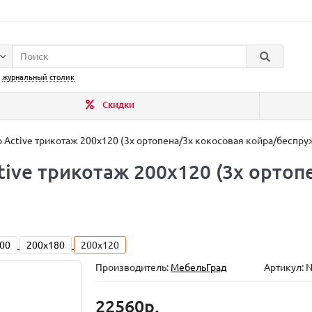
:
журнальный столик
Скидки
p Active трикотаж 200x120 (3x ортопена/3x кокосовая койра/беспр
tive трикотаж 200x120 (3x ортоп
00
200x180
200x120
Производитель:
МебельГрад
Артикул: 
22560р.