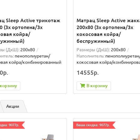
ц Sleep Active трикотаж
Матрац Sleep Active жак
0 (3x ортопена/3x
200x80 (3x ортопена/3x
овая койра/
кокосовая койра/
ружинный)
беспружинный)
ры (ДxШ):
200x80
Размеры (ДxШ):
200x80
итель:
пенополиуретан/
Наполнитель:
пенополиуретан
овая койра/комбинированный
кокосовая койра/комбиниров
0р.
14555р.
 корзину
В корзину
Акции
дка: 9077р.
Ваша скидка: 9077р.