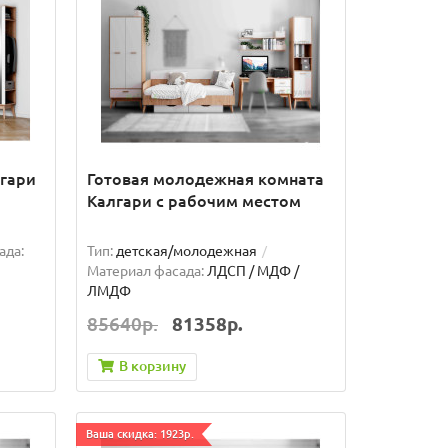
гари
Готовая молодежная комната
Калгари с рабочим местом
ада:
Тип:
детская/молодежная
Материал фасада:
ЛДСП / МДФ /
ЛМДФ
85640р.
81358р.
В корзину
Ваша скидка: 1923р.