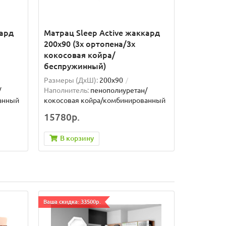
кард
Матрац Sleep Active жаккард
200x90 (3x ортопена/3x
кокосовая койра/
беспружинный)
Размеры (ДxШ):
200x90
/
Наполнитель:
пенополиуретан/
анный
кокосовая койра/комбинированный
15780р.
В корзину
Ваша скидка: 33500р.