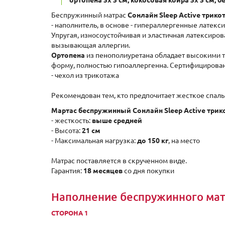
ортопена 3x 3 см, кокосовая койра 3x 3 см, 
Беспружинный матрас
Сонлайн Sleep Active трико
- наполнитель, в основе - гипераллергенные латек
Упругая, износоустойчивая и эластичная латексиро
вызывающая аллергии.
Ортопена
из пенополиуретана обладает высокими 
форму, полностью гипоаллергенна. Сертифицирован
- чехол из трикотажа
Рекомендован тем, кто предпочитает жесткое спаль
Мартас беспружинный Сонлайн Sleep Active трик
- жесткость:
выше средней
- Высота:
21 см
- Максимальная нагрузка:
до 150 кг
, на место
Матрас поставляется в скрученном виде.
Гарантия:
18 месяцев
со дня покупки
Наполнение беспружинного матр
СТОРОНА 1