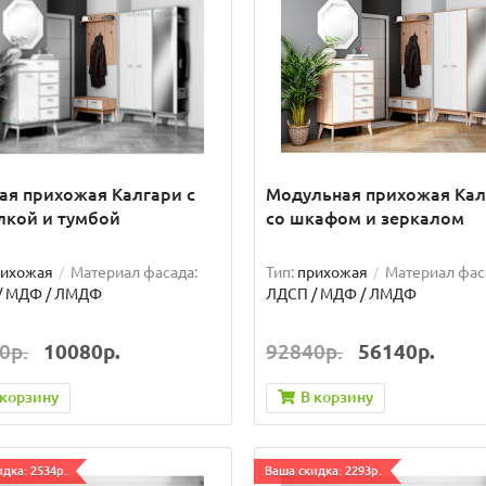
ая прихожая Калгари с
Модульная прихожая Кал
лкой и тумбой
со шкафом и зеркалом
рихожая
Материал фасада:
Тип:
прихожая
Материал фас
/ МДФ / ЛМДФ
ЛДСП / МДФ / ЛМДФ
0р.
10080р.
92840р.
56140р.
 корзину
В корзину
дка: 2534р.
Ваша скидка: 2293р.