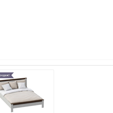
родаж!