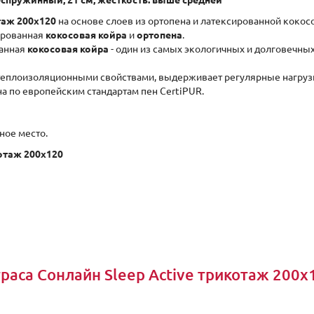
беспружинный, 21 см, жесткость: выше средней
таж 200x120
на основе слоев из ортопена и латексированной кокос
сированная
кокосовая койра
и
ортопена
.
ванная
кокосовая койра
- один из самых экологичных и долговечных
теплоизоляционными свойствами, выдерживает регулярные нагрузк
а по европейским стандартам пен CertiPUR.
ное место.
отаж 200x120
аса Сонлайн Sleep Active трикотаж 200x