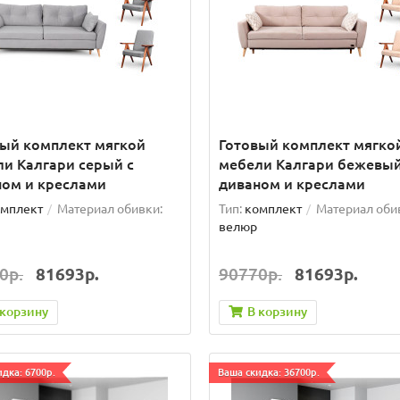
вый комплект мягкой
Готовый комплект мягко
и Калгари серый с
мебели Калгари бежевый
ном и креслами
диваном и креслами
мплект
Материал обивки:
Тип:
комплект
Материал оби
велюр
0р.
81693р.
90770р.
81693р.
 корзину
В корзину
дка: 6700р.
Ваша скидка: 36700р.