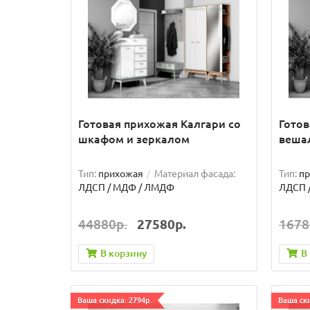
Готовая прихожая Калгари со
Готов
шкафом и зеркалом
веша
Тип:
прихожая
Материал фасада:
Тип:
п
ЛДСП / МДФ / ЛМДФ
ЛДСП 
44880р.
27580р.
1678
В корзину
В
Ваша скидка: 2794р.
Ваша ски