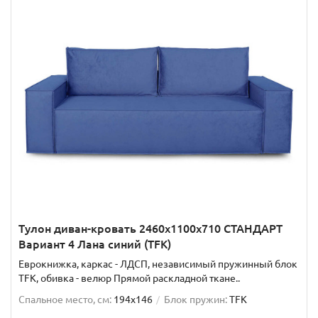
Тулон диван-кровать 2460х1100х710 СТАНДАРТ
Вариант 4 Лана синий (TFK)
Еврокнижка, каркас - ЛДСП, независимый пружинный блок
TFK, обивка - велюр Прямой раскладной ткане..
Спальное место, см:
194x146
Блок пружин:
TFK