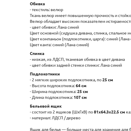
Обивка
- текстиль: велюр
Ткань велюр имеет повышенную прочность и стойкос
Велюр обладает высоким показателем истираемости,
- цвет обивки: Лана синий
Цвет основной (сидушка дивана, спинка, спальное ме
Цвет компаньон (подлокотники, царга): синий (Лана
Цвет канта: синий (Лана синий)
Спинка
- низкая, из ЛДСП, тканевая обивка в цвет дивана
- цвет обивки задней стенки спинки: Лана синий
Подлокотники
- 2 мягких широких подлокотника, по
25 см
- Высота подлокотника:
64 см
- Ширина подлокотника:
25 см
- Длина подлокотника:
107 см
Бельевой ящик
- состоит из 2 ящиков (ШxГхВ) по
81х64.3х22.5 см
ка
- материал: ЛДСП / дерево
Ящик для белья — больше места для хранения для 