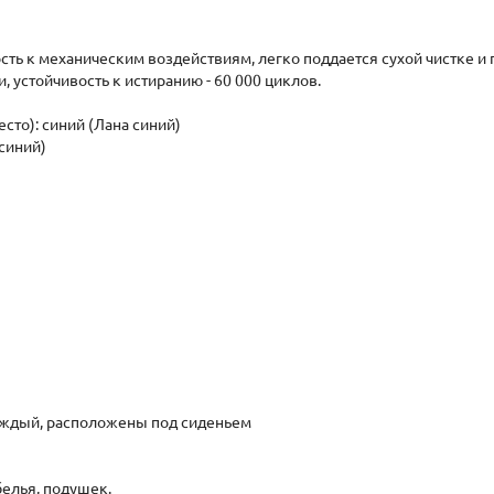
ть к механическим воздействиям, легко поддается сухой чистке и 
 устойчивость к истиранию - 60 000 циклов.
сто): синий (Лана синий)
 синий)
ждый, расположены под сиденьем
белья, подушек.