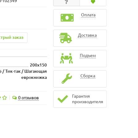
M-102349
Оплата
Доставка
трый заказ
Подъем
200x150
ф / Тик-так / Шагающая
Сборка
еврокнижка
Гарантия
0 отзывов
производителя