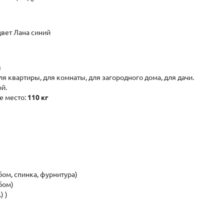
цвет Лана синий
я
 квартиры, для комнаты, для загородного дома, для дачи.
й.
е место:
110 кг
бом, спинка, фурнитура)
бом)
) )