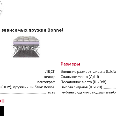
 зависимых пружин Bonnel
Размеры
ЛДСП
Внешние размеры дивана (ШxГх
велюр
Спальное место (ДхШ)
пантограф
Посадочное место (ШxГхВ)
 (ППУ), пружинный блок Bonnel
Высота сиденья (ШxГхВ)
есть
Глубина сидения с подушками/б
он