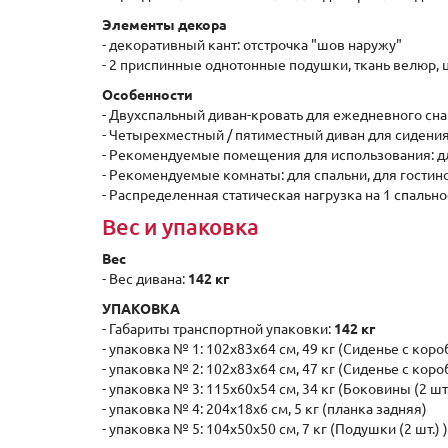
Элементы декора
- декоративный кант: отстрочка "шов наружу"
- 2 приспинные однотонные подушки, ткань велюр, 
Особенности
- Двухспальный диван-кровать для ежедневного сна
- Четырехместный / пятиместный диван для сидени
- Рекомендуемые помещения для использования: для
- Рекомендуемые комнаты: для спальни, для гостино
- Распределенная статическая нагрузка на 1 спально
Вес и упаковка
Вес
- Вес дивана:
142 кг
УПАКОВКА
- Габариты транспортной упаковки:
142 кг
- упаковка № 1: 102х83х64 см, 49 кг (Сиденье с коро
- упаковка № 2: 102х83х64 см, 47 кг (Сиденье с коро
- упаковка № 3: 115х60х54 см, 34 кг (Боковины (2 шт.
- упаковка № 4: 204х18х6 см, 5 кг (планка задняя)
- упаковка № 5: 104х50х50 см, 7 кг (Подушки (2 шт.) )