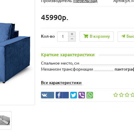
Производитель:
МебельГрад
Артикул: 
45990р.
В корзину
Быс
Кол-во
Краткие характеристики
Спальное место, см
Механизм трансформации
пантогра
Все характеристики