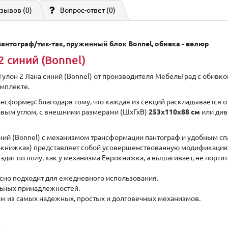
зывов (0)
Вопрос-ответ
(0)
антограф/тик-так, пружинный блок Bonnel, обивка - велюр
2 синий (Bonnel)
лон 2 Лана синий (Bonnel) от производителя МебельГрад с обивкой
мплекте.
рансформер: благодаря тому, что каждая из секций раскладывается 
равым углом, с внешними размерами (ШxГхВ)
253х110х88 см
или див
иний (Bonnel) с механизмом трансформации пантограф и удобным с
окнижка») представляет собой усовершенствованную модификаци
дит по полу, как у механизма Еврокнижка, а вышагивает, не порти
асно подходит для ежедневного использования.
льных принадлежностей.
им из самых надежных, простых и долговечных механизмов.