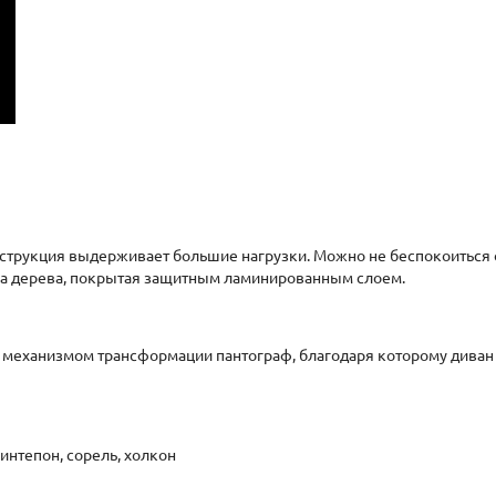
струкция выдерживает большие нагрузки. Можно не беспокоиться о
ка дерева, покрытая защитным ламинированным слоем.
ен механизмом трансформации пантограф, благодаря которому дива
интепон, сорель, холкон