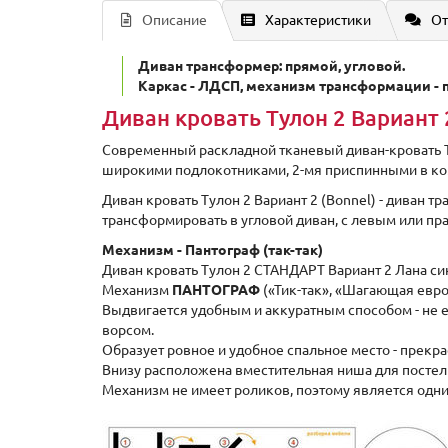
Описание
Характеристики
От
Диван трансформер: прямой, угловой.
Каркас - ЛДСП, механизм трансформации - п
Диван кровать Тулон 2 Вариант 
Современный раскладной тканевый диван-кровать Ту
широкими подлокотниками, 2-мя приспинными в ко
Диван кровать Тулон 2 Вариант 2 (Bonnel) - диван т
трансформировать в угловой диван, с левым или п
Механизм - Пантограф (так-так)
Диван кровать Тулон 2 СТАНДАРТ Вариант 2 Лана с
Механизм
ПАНТОГРАФ
(«Тик-так», «Шагающая евр
Выдвигается удобным и аккуратным способом - не ез
ворсом.
Образует ровное и удобное спальное место - прекр
Внизу расположена вместительная ниша для посте
Механизм не имеет роликов, поэтому является одн