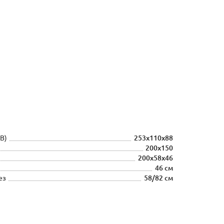
В)
253х110х88
200х150
200х58х46
46 см
ез
58/82 см