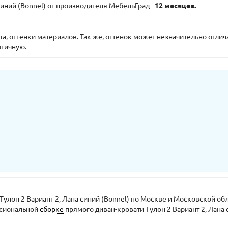
 синий (Bonnel) от производителя МебельГрад -
12 месяцев.
, оттенки материалов. Так же, оттенок может незначительно отлича
огичную.
Тулон 2 Вариант 2, Лана синий (Bonnel) по Москве и Московской об
ссиональной
сборке
прямого диван-кровати Тулон 2 Вариант 2, Лана с